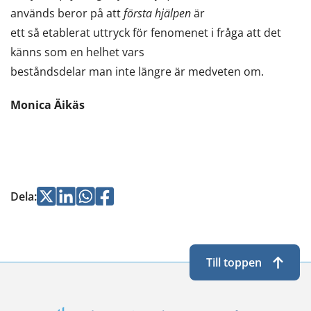
används beror på att
första hjälpen
är
ett så etablerat uttryck för fenomenet i fråga att det
känns som en helhet vars
beståndsdelar man inte längre är medveten om.
Monica Äikäs
Jaa
Jaa
Jaa
Jaa
Dela
:
Twitterissä
LinkedInissä
WhatsApissa
Facebookissa
Till toppen