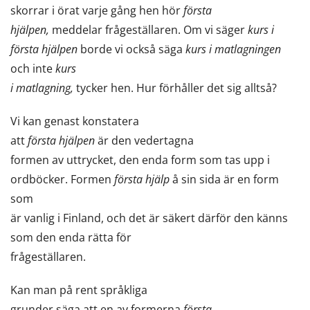
skorrar i örat varje gång hen hör
första
hjälpen,
meddelar frågeställaren. Om vi säger
kurs i
första hjälpen
borde vi också säga
kurs i matlagningen
och inte
kurs
i matlagning,
tycker hen. Hur förhåller det sig alltså?
Vi kan genast konstatera
att
första hjälpen
är den vedertagna
formen av uttrycket, den enda form som tas upp i
ordböcker. Formen
första hjälp
å sin sida är en form
som
är vanlig i Finland, och det är säkert därför den känns
som den enda rätta för
frågeställaren.
Kan man på rent språkliga
grunder säga att en av formerna
första