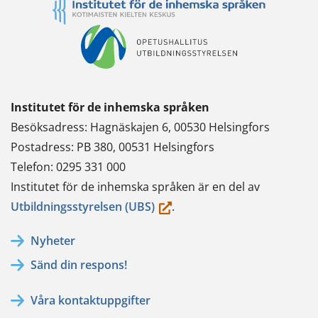
Institutet för de inhemska språken
Besöksadress: Hagnäskajen 6, 00530 Helsingfors
Postadress: PB 380, 00531 Helsingfors
Telefon: 0295 331 000
Institutet för de inhemska språken är en del av
(du
Utbildningsstyrelsen (UBS)
.
flyttar
Nyheter
till
Sänd din respons!
en
annan
Våra kontaktuppgifter
tjänst)