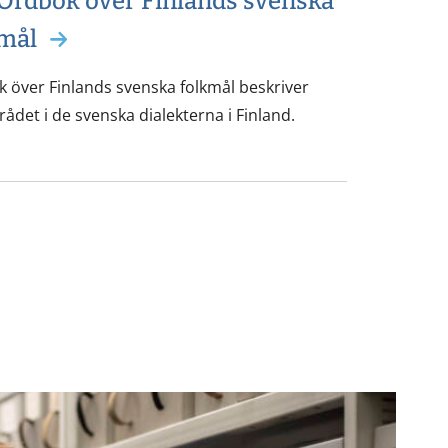
rdbok över Finlands svenska
mål
 över Finlands svenska folkmål beskriver
rådet i de svenska dialekterna i Finland.