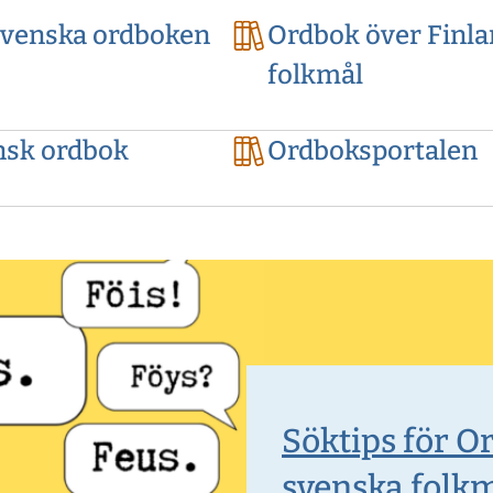
svenska ordboken
Ordbok över Finl
folkmål
nsk ordbok
Ordboksportalen
Söktips för O
svenska folk