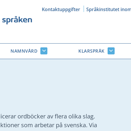
Kontaktuppgifter
Språkinstitutet ino
NAMNVÅRD
KLARSPRÅK
Namnvård
Klarsprå
r
undersidor
undersid
cerar ordböcker av flera olika slag.
ktioner som arbetar på svenska. Via