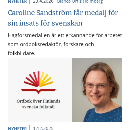
23.4.2026
Bianca Ortiz Holmberg
NYHETER
Caroline Sandström får medalj för
sin insats för svenskan
Hagforsmedaljen är ett erkännande för arbetet
som ordboksredaktör, forskare och
folkbildare.
1.12.2025
NYHETER