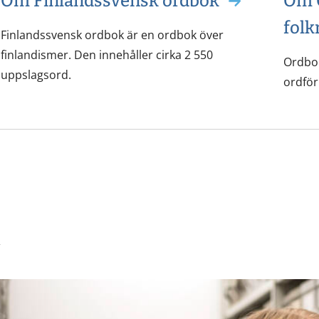
Om Finlandssvensk ordbok
Om O
folk
Finlandssvensk ordbok är en ordbok över
finlandismer. Den innehåller cirka 2 550
Ordbok
uppslagsord.
ordför