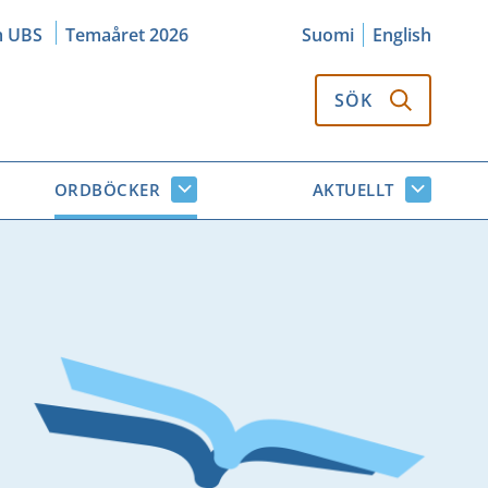
m UBS
Temaåret 2026
Suomi
English
SÖK
ORDBÖCKER
AKTUELLT
k
Ordböcker
Aktuellt
or
undersidor
undersi