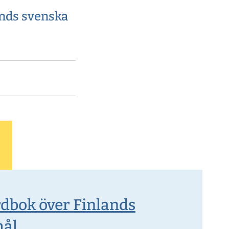
ands svenska
rdbok över Finlands
mål