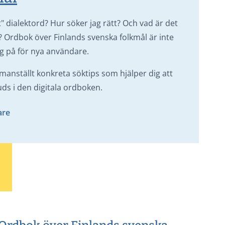
tt" dialektord? Hur söker jag rätt? Och vad är det
å? Ordbok över Finlands svenska folkmål är inte
sig på för nya användare.
anställt konkreta söktips som hjälper dig att
uds i den digitala ordboken.
are