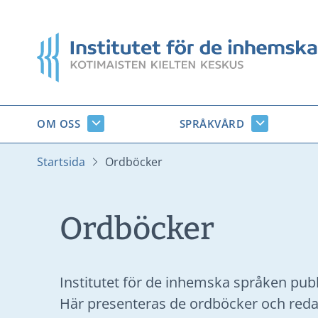
Gå
till
Startsida
innehåll
OM OSS
SPRÅKVÅRD
Om
Språkvård
oss
undersido
undersidor
Startsida
Ordböcker
Ordböcker
Institutet för de inhemska språken publi
Här presenteras de ordböcker och reda