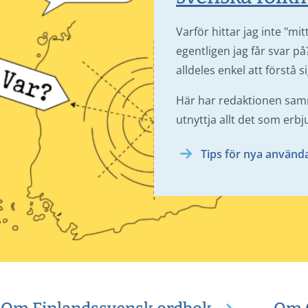
Varför hittar jag inte "mi
egentligen jag får svar p
alldeles enkel att förstå 
Här har redaktionen samm
utnyttja allt det som erbj
Tips för nya använd