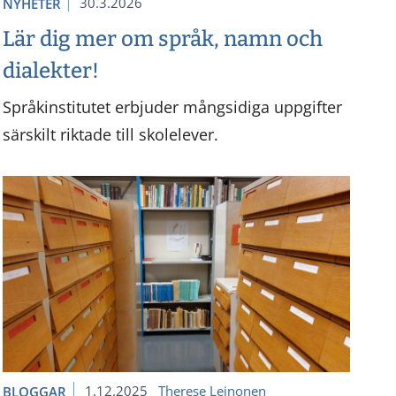
30.3.2026
NYHETER
Lär dig mer om språk, namn och
dialekter!
Språkinstitutet erbjuder mångsidiga uppgifter
särskilt riktade till skolelever.
1.12.2025
Therese Leinonen
BLOGGAR