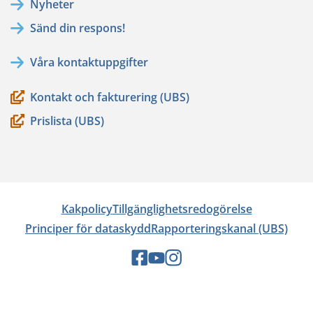
Nyheter
till
Sänd din respons!
en
annan
Våra kontaktuppgifter
tjänst)
Kontakt och fakturering (UBS)
Prislista (UBS)
Kakpolicy
Tillgänglighetsredogörelse
Principer för dataskydd
Rapporteringskanal (UBS)
Sociala
Sociala
Sociala
medier:
medier:
medier:
facebook
youtube
instagram