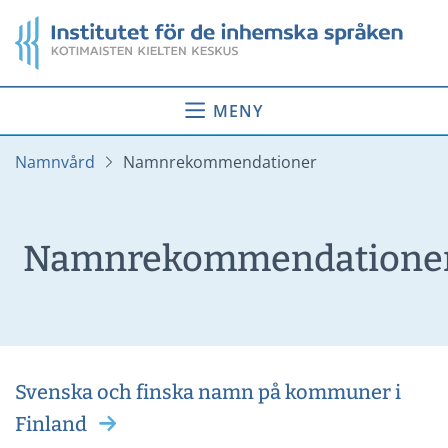
Gå
Startsida
till
innehåll
MENY
Namnvård
Namnrekommendationer
Namnrekommendatione
Svenska och finska namn på kommuner i
Finland