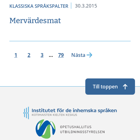
30.3.2015
KLASSISKA SPRÅKSPALTER
Mervärdesmat
1
2
3
…
79
Nästa
Till toppen