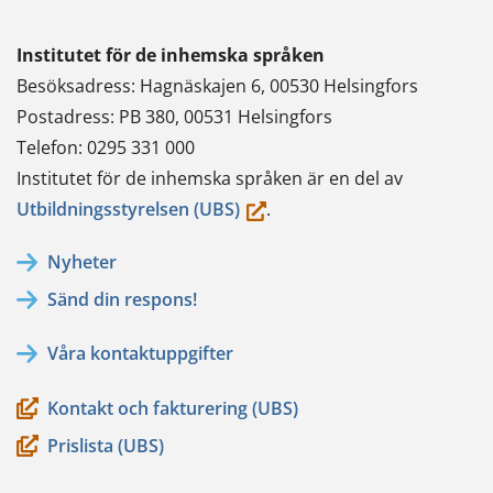
Institutet för de inhemska språken
Besöksadress: Hagnäskajen 6, 00530 Helsingfors
Postadress: PB 380, 00531 Helsingfors
Telefon: 0295 331 000
Institutet för de inhemska språken är en del av
(du
Utbildningsstyrelsen (UBS)
.
flyttar
Nyheter
till
Sänd din respons!
en
annan
Våra kontaktuppgifter
tjänst)
Kontakt och fakturering (UBS)
Prislista (UBS)