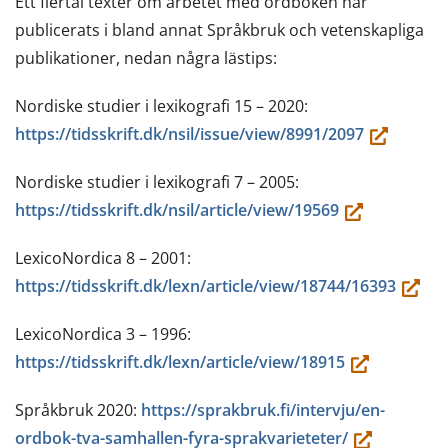
Ett flertal texter om arbetet med ordboken har
publicerats i bland annat Språkbruk och vetenskapliga
publikationer, nedan några lästips:
Nordiske studier i lexikografi 15 – 2020:
(du
https://tidsskrift.dk/nsil/issue/view/8991/2097
flyttar
Nordiske studier i lexikografi 7 – 2005:
till
(du
https://tidsskrift.dk/nsil/article/view/19569
en
flyttar
annan
LexicoNordica 8 – 2001:
till
tjänst)
(du
https://tidsskrift.dk/lexn/article/view/18744/16393
en
flyttar
annan
LexicoNordica 3 – 1996:
till
tjänst)
(du
https://tidsskrift.dk/lexn/article/view/18915
en
flyttar
annan
Språkbruk 2020:
https://sprakbruk.fi/intervju/en-
till
tjänst)
(du
ordbok-tva-samhallen-fyra-sprakvarieteter/
en