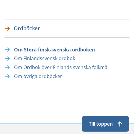
annan
tjänst)
Ordböcker
Om Stora finsk-svenska ordboken
Om Finlandssvensk ordbok
Om Ordbok över Finlands svenska folkmål
Om övriga ordböcker
Till toppen