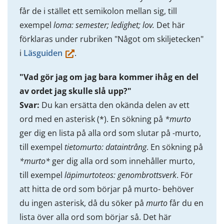
får de i stället ett semikolon mellan sig, till
exempel
loma: semester; ledighet; lov.
Det här
förklaras under rubriken "Något om skiljetecken"
(du
i
Läsguiden
.
flyttar
"Vad gör jag om jag bara kommer ihåg en del
till
av ordet jag skulle slå upp?"
en
Svar:
Du kan ersätta den okända delen av ett
annan
ord med en asterisk (*). En sökning på
*murto
tjänst)
ger dig en lista på alla ord som slutar på -murto,
till exempel
tietomurto: dataintrång
. En sökning på
*murto*
ger dig alla ord som innehåller murto,
till exempel
läpimurtoteos: genombrottsverk
. För
att hitta de ord som börjar på murto- behöver
du ingen asterisk, då du söker på
murto
får du en
lista över alla ord som börjar så. Det här