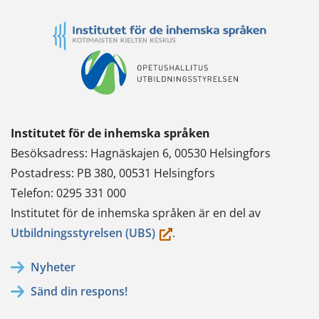
Institutet för de inhemska språken
Besöksadress: Hagnäskajen 6, 00530 Helsingfors
Postadress: PB 380, 00531 Helsingfors
Telefon: 0295 331 000
Institutet för de inhemska språken är en del av
(du
Utbildningsstyrelsen (UBS)
.
flyttar
Nyheter
till
Sänd din respons!
en
annan