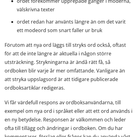
ordet förekommer upprepade gånger i moderna,
välskrivna texter
ordet redan har använts längre än om det varit
ett modeord som snart faller ur bruk
Förutom att nya ord läggs till stryks ord också, oftast
för att de inte längre är aktuella i någon större
utsträckning. Strykningarna är ändå rätt få, så
ordboken blir varje år mer omfattande. Vanligare än
att stryka uppslagsord är att tidigare publicerade
ordboksartiklar redigeras.
Vi får värdefull respons av ordboksanvändarna, till
exempel om nya ord i språket eller att ett ord används i
en ny betydelse. Responsen är välkommen och leder
ofta till tillägg och ändringar i ordboken. Om du har
kommentarer, förslag eller frågor kan du använda
vårt