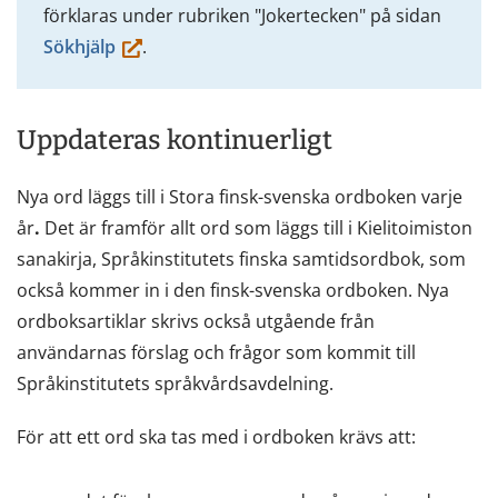
förklaras under rubriken "Jokertecken" på sidan
(du
Sökhjälp
.
flyttar
till
Uppdateras kontinuerligt
en
annan
Nya ord läggs till i Stora finsk-svenska ordboken varje
tjänst)
år
.
Det är framför allt ord som läggs till i Kielitoimiston
sanakirja, Språkinstitutets finska samtidsordbok, som
också kommer in i den finsk-svenska ordboken. Nya
ordboksartiklar skrivs också utgående från
användarnas förslag och frågor som kommit till
Språkinstitutets språkvårdsavdelning.
För att ett ord ska tas med i ordboken krävs att: