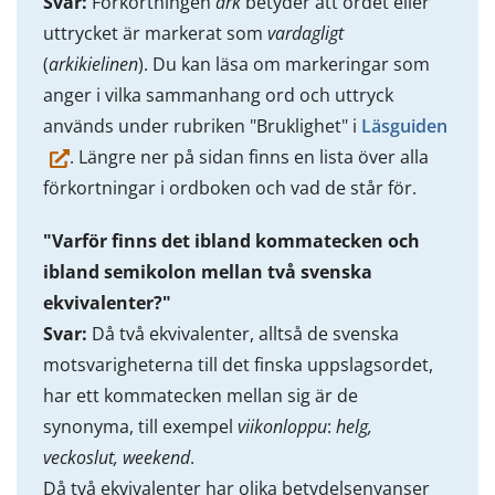
Svar:
Förkortningen
ark
betyder att ordet eller
uttrycket är markerat som
vardagligt
(
arkikielinen
). Du kan läsa om markeringar som
anger i vilka sammanhang ord och uttryck
(du
används under rubriken "Bruklighet" i
Läsguiden
flytta
. Längre ner på sidan finns en lista över alla
till
förkortningar i ordboken och vad de står för.
en
"Varför finns det ibland kommatecken och
anna
ibland semikolon mellan två svenska
tjänst
ekvivalenter?"
Svar:
Då två ekvivalenter, alltså de svenska
motsvarigheterna till det finska uppslagsordet,
har ett kommatecken mellan sig är de
synonyma, till exempel
viikonloppu
:
helg,
veckoslut, weekend
.
Då två ekvivalenter har olika betydelsenyanser