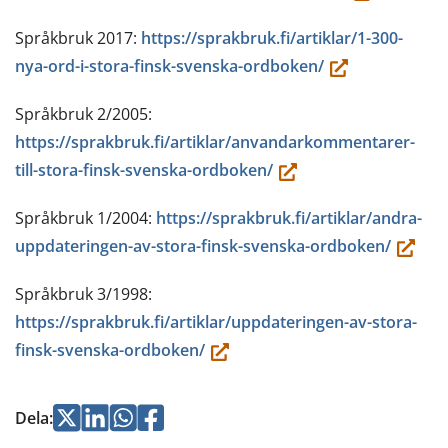
flyttar
annan
Språkbruk 2017:
https://sprakbruk.fi/artiklar/1-300-
till
tjänst)
(du
nya-ord-i-stora-finsk-svenska-ordboken/
en
flyttar
annan
Språkbruk 2/2005:
till
tjänst)
https://sprakbruk.fi/artiklar/anvandarkommentarer-
en
(du
till-stora-finsk-svenska-ordboken/
annan
flyttar
tjänst)
Språkbruk 1/2004:
https://sprakbruk.fi/artiklar/andra-
till
(du
uppdateringen-av-stora-finsk-svenska-ordboken/
en
flyttar
annan
Språkbruk 3/1998:
till
tjänst)
https://sprakbruk.fi/artiklar/uppdateringen-av-stora-
en
(du
finsk-svenska-ordboken/
annan
flyttar
tjänst)
till
Jaa
Jaa
Jaa
Jaa
Dela
:
en
Twitterissä
LinkedInissä
WhatsApissa
Facebookissa