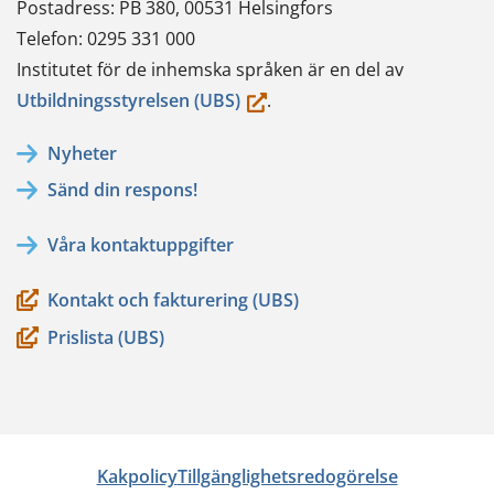
Postadress: PB 380, 00531 Helsingfors
Telefon: 0295 331 000
Institutet för de inhemska språken är en del av
(du
Utbildningsstyrelsen (UBS)
.
flyttar
Nyheter
till
Sänd din respons!
en
annan
Våra kontaktuppgifter
tjänst)
Kontakt och fakturering (UBS)
Prislista (UBS)
Kakpolicy
Tillgänglighetsredogörelse