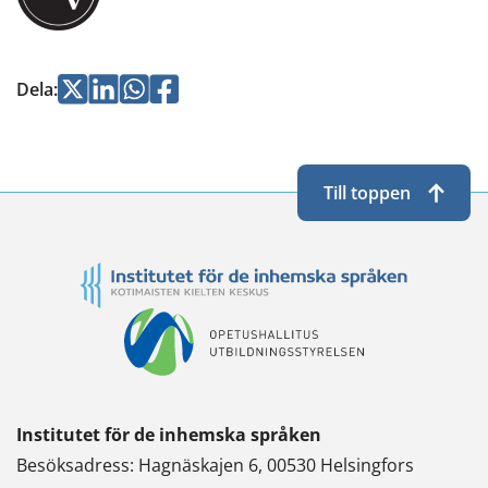
Jaa
Jaa
Jaa
Jaa
Dela
:
Twitterissä
LinkedInissä
WhatsApissa
Facebookissa
Till toppen
Institutet för de inhemska språken
Besöksadress: Hagnäskajen 6, 00530 Helsingfors