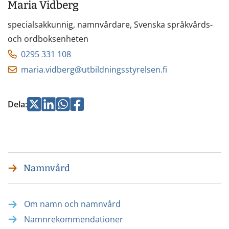
Maria Vidberg
specialsakkunnig, namnvårdare,
Svenska språkvårds-
och ordboksenheten
0295 331 108
maria.vidberg@utbildningsstyrelsen.fi
Jaa
Jaa
Jaa
Jaa
Dela
:
Twitterissä
LinkedInissä
WhatsApissa
Facebookissa
Namnvård
Om namn och namnvård
Namnrekommendationer