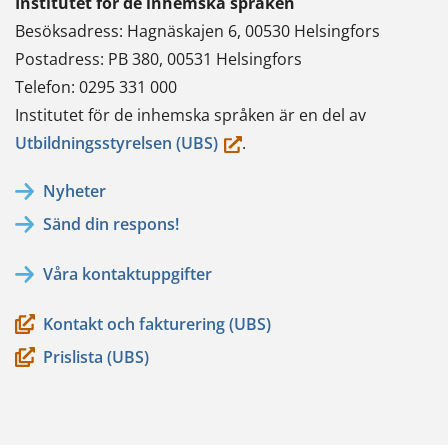
Institutet för de inhemska språken
Besöksadress: Hagnäskajen 6, 00530 Helsingfors
Postadress: PB 380, 00531 Helsingfors
Telefon: 0295 331 000
Institutet för de inhemska språken är en del av
(du
Utbildningsstyrelsen (UBS)
.
flyttar
Nyheter
till
Sänd din respons!
en
annan
Våra kontaktuppgifter
tjänst)
Kontakt och fakturering (UBS)
Prislista (UBS)