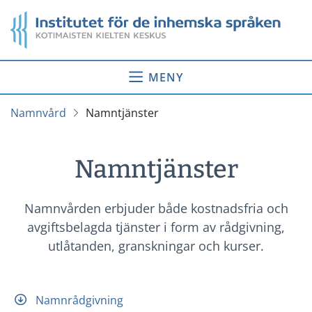
Gå
Startsida
till
innehåll
MENY
Namnvård
Namntjänster
Namntjänster
Namnvården erbjuder både kostnadsfria och
avgiftsbelagda tjänster i form av rådgivning,
utlåtanden, granskningar och kurser.
Namnrådgivning