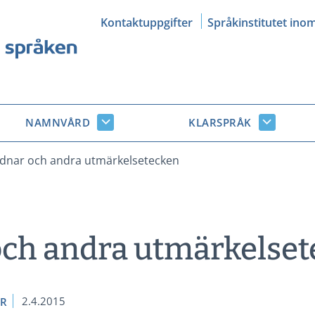
Kontaktuppgifter
Språkinstitutet ino
NAMNVÅRD
KLARSPRÅK
Namnvård
Klarsprå
r
undersidor
undersid
dnar och andra utmärkelsetecken
ch andra utmärkelse
2.4.2015
ER