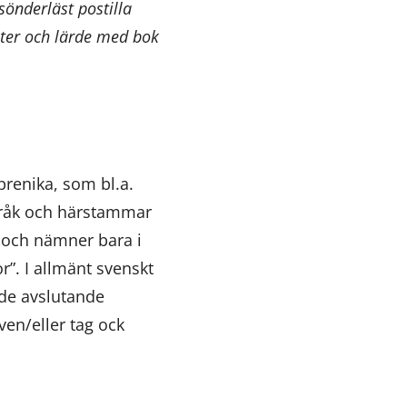
önderläst postilla
ster och lärde med bok
renika, som bl.a.
pråk och härstammar
, och nämner bara i
”. I allmänt svenskt
 de avslutande
ven/eller tag ock