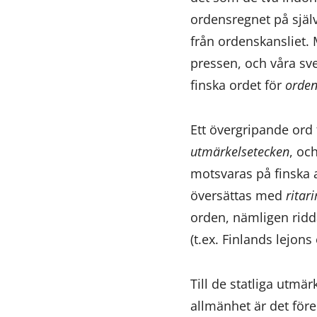
ordensregnet på själ
från ordenskansliet. 
pressen, och våra sve
finska ordet för
orde
Ett övergripande ord 
utmärkelsetecken
, oc
motsvaras på finska 
översättas med
ritar
orden, nämligen ridd
(t.ex. Finlands lejons
Till de statliga utmä
allmänhet är det för