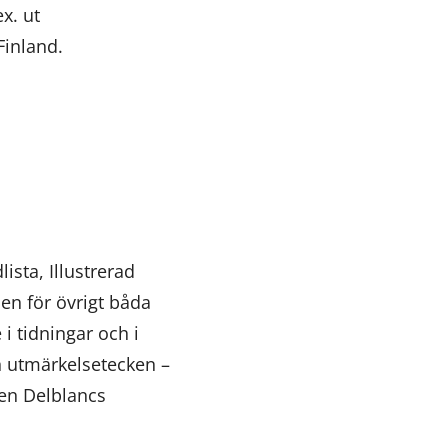
x. ut
Finland.
sta, Illustrerad
en för övrigt båda
i tidningar och i
n utmärkelsetecken –
ven Delblancs