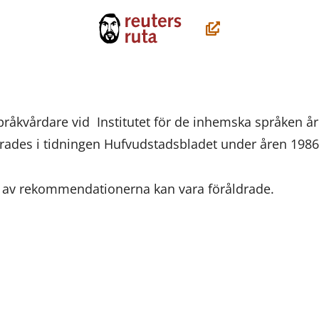
(öppnas
i
ett
nytt
fönster,
pråkvårdare vid Institutet för de inhemska språken å
du
erades i tidningen Hufvudstadsbladet under åren 198
flyttar
till
l av rekommendationerna kan vara föråldrade.
en
annan
tjänst)
ssa
ookissa