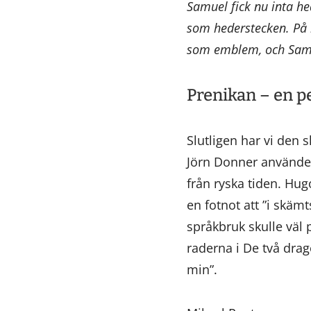
Samuel fick nu inta h
som hederstecken. På r
som emblem, och Samue
Prenikan – en 
Slutligen har vi den
Jörn Donner använde
från ryska tiden. Hug
en fotnot att ”i skäm
språkbruk skulle väl
raderna i De två drag
min”.