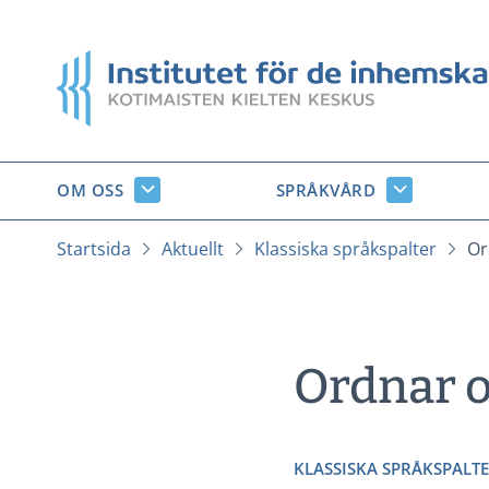
Gå
till
Startsida
innehåll
OM OSS
SPRÅKVÅRD
Om
Språkvård
oss
undersido
undersidor
Startsida
Aktuellt
Klassiska språkspalter
Or
Ordnar o
KLASSISKA SPRÅKSPALT