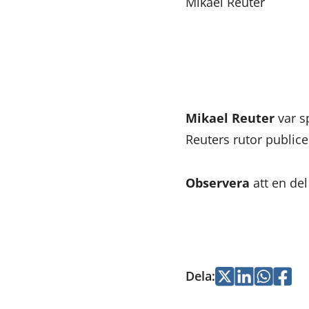
Mikael Reuter
Mikael Reuter
var s
Reuters rutor public
Observera
att en de
Dela
:
Jaa
Jaa
Jaa
Jaa
Twitterissä
LinkedInissä
WhatsApi
Faceb