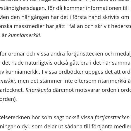
vständighetsdagen, för då kommer informationen till
Men den här gången har det i första hand skrivits om
nska massmedier har gått i fällan och skrivit heders
n
är
kunniamerkki
.
för ordnar och vissa andra förtjänsttecken och medal
h det hade naturligtvis också gått bra i det här samm
av kunniamerkki. I vissa ordböcker uppges det att or
imerkki
, men det stämmer inte eftersom ritarimerkki är
artecknet.
Ritarikunta
däremot motsvarar orden i orde
 orden).
rkelsetecknen hör som sagt också vissa
förtjänsttecken
eningar o.dyl. som delar ut sådana till förtjänta me