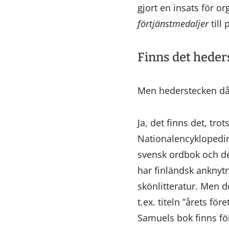
gjort en insats för or
förtjänstmedaljer
till
Finns det heder
Men hederstecken då? 
Ja, det finns det, trot
Nationalencyklopedins
svensk ordbok och de
har finländsk anknytn
skönlitteratur. Men 
t.ex. titeln ”årets f
Samuels bok finns fö