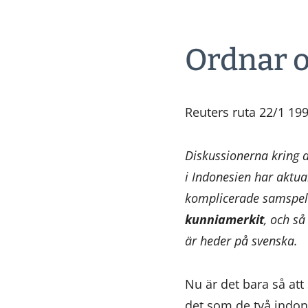
Ordnar o
Reuters ruta 22/1 19
Diskussionerna kring 
i Indonesien har aktua
komplicerade samspelet
kunniamerkit
, och så
är heder på svenska.
Nu är det bara så at
det som de två indon