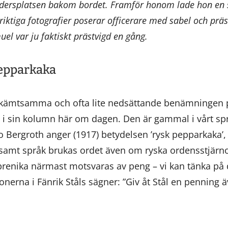
edersplatsen bakom bordet. Framför honom lade hon en s
iktiga fotografier poserar officerare med sabel och prä
l var ju faktiskt prästvigd en gång.
pepparkaka
 skämtsamma och ofta lite nedsättande benämningen p
 i sin kolumn här om dagen. Den är gammal i vårt s
o Bergroth anger (1917) betydelsen ’rysk pepparkaka’
tsamt språk brukas ordet även om ryska ordensstjärnor
 prenika närmast motsvaras av peng – vi kan tänka på
onerna i Fänrik Ståls sägner: ”Giv åt Stål en penning ä