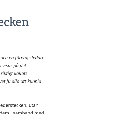
tecken
 och en företagsledare
 visar på det
iktigt kallats
vet ju alla att kunnia
hederstecken, utan
lla dem i samband med