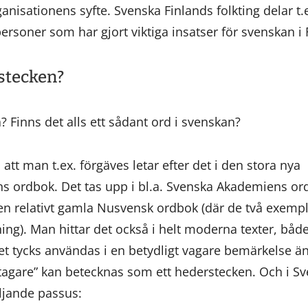
ganisationens syfte. Svenska Finlands folkting delar t.e
 personer som har gjort viktiga insatser för svenskan i 
stecken?
Finns det alls ett sådant ord i svenskan?
s att man t.ex. förgäves letar efter det i den stora nya
 ordbok. Det tas upp i bl.a. Svenska Akademiens ordli
n relativt gamla Nusvensk ordbok (där de två exempl
ing). Man hittar det också i helt moderna texter, både 
det tycks användas i en betydligt vagare bemärkelse ä
öretagare” kan betecknas som ett hederstecken. Och i S
ljande passus: