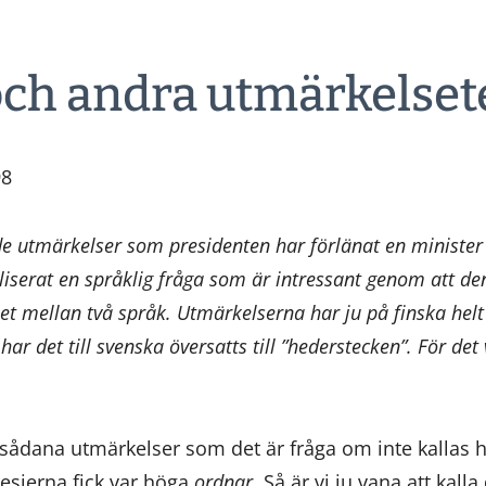
ch andra utmärkelse
98
de utmärkelser som presidenten har förlänat en minister
liserat en språklig fråga som är intressant genom att den
 mellan två språk. Utmärkelserna har ju på finska helt r
 har det till svenska översatts till ”hederstecken”. För det 
t sådana utmärkelser som det är fråga om inte kallas 
esierna fick var höga
ordnar
. Så är vi ju vana att ka