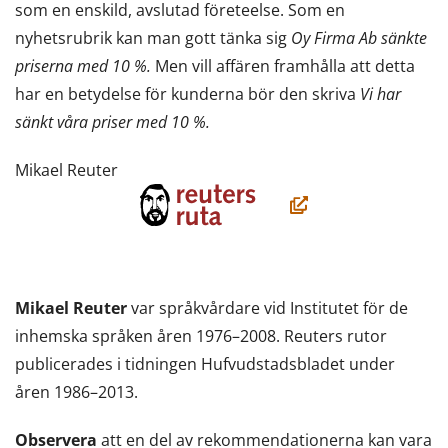
som en enskild, avslutad företeelse. Som en
nyhetsrubrik kan man gott tänka sig
Oy Firma Ab sänkte
priserna med 10 %.
Men vill affären framhålla att detta
har en betydelse för kunderna bör den skriva
Vi har
sänkt våra priser med 10 %.
Mikael Reuter
(öppnas
i
ett
nytt
Mikael Reuter
var språkvårdare vid Institutet för de
fönster,
inhemska språken åren 1976–2008. Reuters rutor
du
publicerades i tidningen Hufvudstadsbladet under
flyttar
åren 1986–2013.
till
en
Observera
att en del av rekommendationerna kan vara