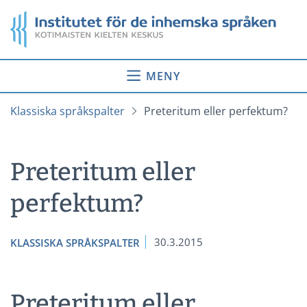
Gå
Startsida
till
innehåll
MENY
Klassiska språkspalter
Preteritum eller perfektum?
Preteritum eller
perfektum?
30.3.2015
KLASSISKA SPRÅKSPALTER
Preteritum eller