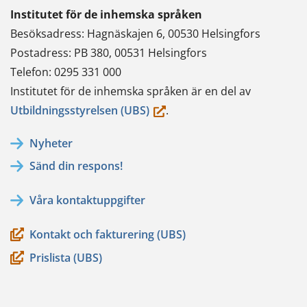
Institutet för de inhemska språken
Besöksadress: Hagnäskajen 6, 00530 Helsingfors
Postadress: PB 380, 00531 Helsingfors
Telefon: 0295 331 000
Institutet för de inhemska språken är en del av
(du
Utbildningsstyrelsen (UBS)
.
flyttar
Nyheter
till
Sänd din respons!
en
annan
Våra kontaktuppgifter
tjänst)
Kontakt och fakturering (UBS)
Prislista (UBS)