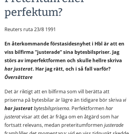
perfektum?
Reuters ruta 23/8 1991
En återkommande förstasidesnyhet i Hbl är att en
viss bilfirma ”justerade” sina bytesbilspriser. Jag
störs av imperfektformen och skulle hellre skriva
har justerat
. Har jag rätt, och i så fall varför?
Översättare
Det är riktigt att en bilfirma som vill berätta att
priserna på bytesbilar är lägre än tidigare bör skriva
vi
har justerat
bytesbilspriserna
. Perfektformen
har
justerat
visar att det är fråga om en åtgärd som har
fortsatt relevans, medan preteritumformen
justerade
framhåller det momentana: vid en viss tidpunkt skedde