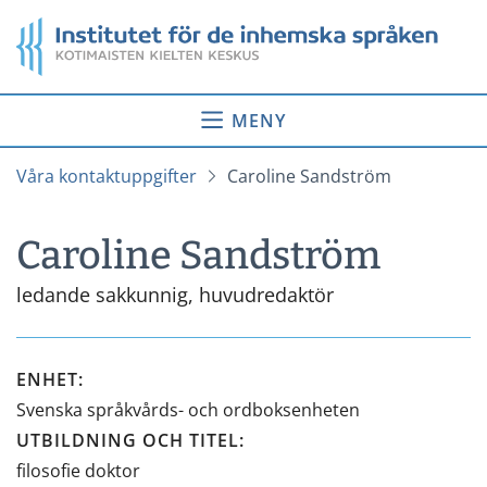
Gå
Startsida
till
innehåll
MENY
Våra kontaktuppgifter
Caroline Sandström
Caroline Sandström
ledande sakkunnig, huvudredaktör
ENHET
:
Svenska språkvårds- och ordboksenheten
UTBILDNING OCH TITEL
:
filosofie doktor