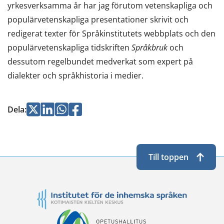
yrkesverksamma år har jag förutom vetenskapliga och
populärvetenskapliga presentationer skrivit och
redigerat texter för Språkinstitutets webbplats och den
populärvetenskapliga tidskriften
Språkbruk
och
dessutom regelbundet medverkat som expert på
dialekter och språkhistoria i medier.
Jaa
Jaa
Jaa
Jaa
Dela
:
Twitterissä
LinkedInissä
WhatsApissa
Facebookissa
Till toppen