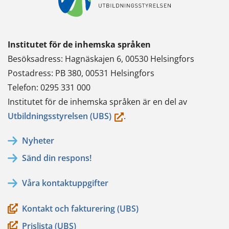
Institutet för de inhemska språken
Besöksadress: Hagnäskajen 6, 00530 Helsingfors
Postadress: PB 380, 00531 Helsingfors
Telefon: 0295 331 000
Institutet för de inhemska språken är en del av
(du
Utbildningsstyrelsen (UBS)
.
flyttar
Nyheter
till
Sänd din respons!
en
annan
Våra kontaktuppgifter
tjänst)
Kontakt och fakturering (UBS)
Prislista (UBS)