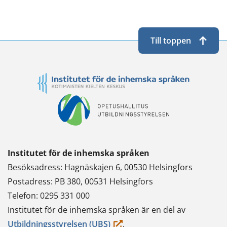
tjänst)
annan
en
Twitterissä
LinkedInissä
WhatsApissa
Facebookissa
tjänst)
annan
tjänst)
Till toppen
Institutet för de inhemska språken
Besöksadress: Hagnäskajen 6, 00530 Helsingfors
Postadress: PB 380, 00531 Helsingfors
Telefon: 0295 331 000
Institutet för de inhemska språken är en del av
(du
Utbildningsstyrelsen (UBS)
.