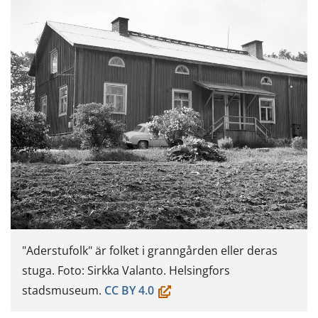
"Aderstufolk" är folket i granngården eller deras
stuga. Foto: Sirkka Valanto. Helsingfors
(öppnas
stadsmuseum.
CC BY 4.0
i