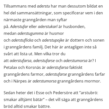
ett
Tillsammans med
aderstu
har man dessutom bildat en
nytt
hel del sammansättningar, som specificerar vem i den
fönster,
närmaste granngården man syftar
du
på.
Aderstufar
eller
aderstukarl
är husbonden,
flyttar
medan
aderstugumma
är husmor
till
och
aderstuflicka
och
aderstupojke
är dottern och sonen
en
i granngårdens familj. Det här är antagligen inte så
annan
svårt att lista ut. Men vilka tror du
tjänst)
att
aderstufarsa
,
aderstufarse
och
aderstumorsa
är? I
Petalax och Korsnäs är
aderstufarsa
faktiskt
granngårdens farmor,
aderstufarse
granngårdens farfar
och i Närpes är
aderstumorsa
granngårdens mormor.
Sedan heter det i Esse och Pedersöre att ”arstubrö:
smakar alltjämt bätär” – det vill säga att granngårdens
bröd alltid smakar bättre.