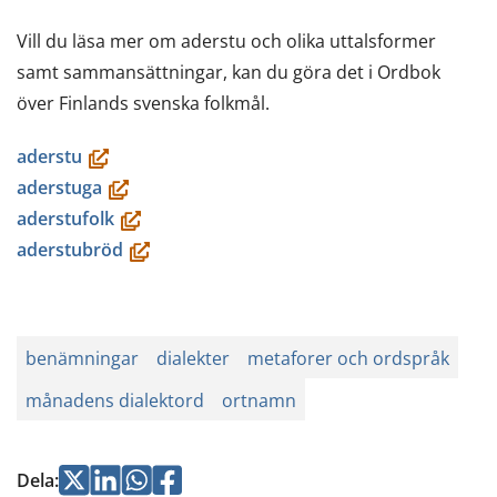
Vill du läsa mer om aderstu och olika uttalsformer
samt sammansättningar, kan du göra det i Ordbok
över Finlands svenska folkmål.
(öppnas
aderstu
i
(öppnas
aderstuga
ett
i
(öppnas
aderstufolk
nytt
ett
i
(öppnas
aderstubröd
fönster,
nytt
ett
i
du
fönster,
nytt
ett
flyttar
du
fönster,
nytt
benämningar
dialekter
metaforer och ordspråk
till
flyttar
du
fönster,
månadens dialektord
ortnamn
en
till
flyttar
du
annan
en
till
flyttar
tjänst)
annan
en
till
Jaa
Jaa
Jaa
Jaa
Dela
: