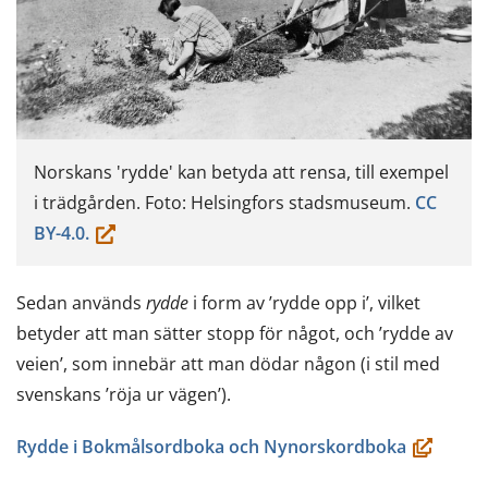
Norskans 'rydde' kan betyda att rensa, till exempel
i trädgården. Foto: Helsingfors stadsmuseum.
CC
(du
BY-4.0.
flyttar
till
Sedan används
rydde
i form av ’rydde opp i’, vilket
en
betyder att man sätter stopp för något, och ’rydde av
annan
veien’, som innebär att man dödar någon (i stil med
tjänst)
svenskans ’röja ur vägen’).
(öppnas
Rydde i Bokmålsordboka och Nynorskordboka
i