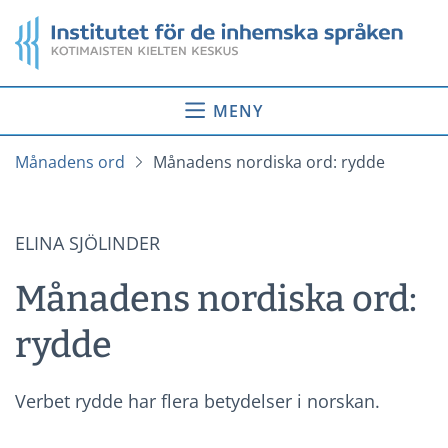
Gå
Startsida
till
innehåll
MENY
Månadens ord
Månadens nordiska ord: rydde
ELINA SJÖLINDER
Månadens nordiska ord:
rydde
Verbet rydde har flera betydelser i norskan.