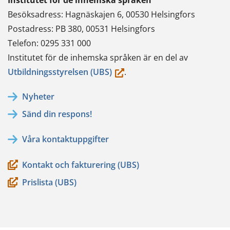
Institutet för de inhemska språken
Besöksadress: Hagnäskajen 6, 00530 Helsingfors
Postadress: PB 380, 00531 Helsingfors
Telefon: 0295 331 000
Institutet för de inhemska språken är en del av
(du
Utbildningsstyrelsen (UBS)
.
flyttar
Nyheter
till
Sänd din respons!
en
annan
Våra kontaktuppgifter
tjänst)
Kontakt och fakturering (UBS)
Prislista (UBS)