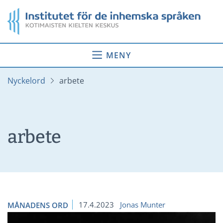
Gå
Startsida
till
innehåll
MENY
Nyckelord
arbete
arbete
17.4.2023
Jonas Munter
MÅNADENS ORD