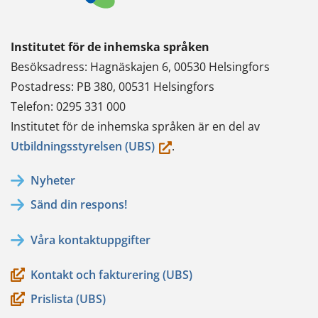
Institutet för de inhemska språken
Besöksadress: Hagnäskajen 6, 00530 Helsingfors
Postadress: PB 380, 00531 Helsingfors
Telefon: 0295 331 000
Institutet för de inhemska språken är en del av
(du
Utbildningsstyrelsen (UBS)
.
flyttar
Nyheter
till
Sänd din respons!
en
annan
Våra kontaktuppgifter
tjänst)
Kontakt och fakturering (UBS)
Prislista (UBS)