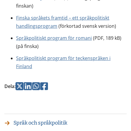
finskan)
Finska språkets framtid – ett språkpolitiskt
handlingsprogram
(förkortad svensk version)
Språkpolitiskt program för romani
(PDF, 189 kB)
(på finska)
Språkpolitiskt program för teckenspråken i
Finland
Jaa
Jaa
Jaa
Jaa
Dela
:
Twitterissä
LinkedInissä
WhatsApissa
Facebookissa
Språk och språkpolitik