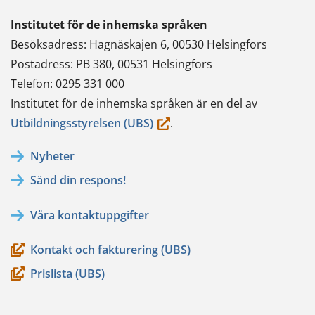
Institutet för de inhemska språken
Besöksadress: Hagnäskajen 6, 00530 Helsingfors
Postadress: PB 380, 00531 Helsingfors
Telefon: 0295 331 000
Institutet för de inhemska språken är en del av
(du
Utbildningsstyrelsen (UBS)
.
flyttar
Nyheter
till
Sänd din respons!
en
annan
Våra kontaktuppgifter
tjänst)
Kontakt och fakturering (UBS)
Prislista (UBS)