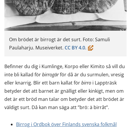
Om brödet är birrogt är det surt. Foto: Samuli
(öppnas
Paulaharju. Museiverket.
CC BY 4.0.
i
ett
Befinner du dig i Kumlinge, Korpo eller Kimito så vill du
nytt
inte bli kallad för
birrogär
för då är du surmulen, vresig
fönster,
eller knarrig. Blir ett barn kallat för
birro
i Lappträsk
du
betyder det att barnet är gnälligt eller kinkigt, men om
flyttar
det är ett bröd man talar om betyder det att brödet är
till
väldigt surt. Då kan man säga att ”brö: ä birråt”.
en
annan
Birrog i Ordbok över Finlands svenska folkmål
tjänst)