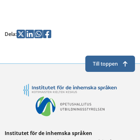
Jaa
Jaa
Jaa
Jaa
Dela
:
Twitterissä
LinkedInissä
WhatsApissa
Facebookissa
Till toppen
Institutet för de inhemska språken