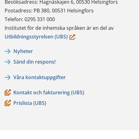
Besöksadress: Hagnäskajen 6, 00530 Helsingfors
Postadress: PB 380, 00531 Helsingfors
Telefon: 0295 331 000
Institutet för de inhemska språken är en del av
(du
Utbildningsstyrelsen (UBS)
.
flyttar
Nyheter
till
Sänd din respons!
en
annan
Våra kontaktuppgifter
tjänst)
Kontakt och fakturering (UBS)
Prislista (UBS)