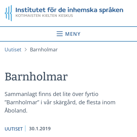
Gå
Startsida
till
innehåll
MENY
Uutiset
Barnholmar
Barnholmar
Sammanlagt finns det lite över fyrtio
”Barnholmar” i vår skärgård, de flesta inom
Åboland.
30.1.2019
UUTISET