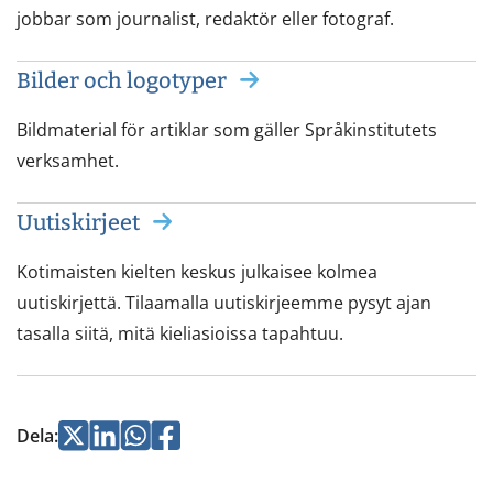
jobbar som journalist, redaktör eller fotograf.
Bilder och logotyper
Bildmaterial för artiklar som gäller Språkinstitutets
verksamhet.
Uutiskirjeet
Kotimaisten kielten keskus julkaisee kolmea
uutiskirjettä. Tilaamalla uutiskirjeemme pysyt ajan
tasalla siitä, mitä kieliasioissa tapahtuu.
Jaa
Jaa
Jaa
Jaa
Dela
:
Twitterissä
LinkedInissä
WhatsApissa
Facebookissa