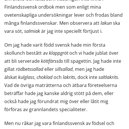
Finlandssvensk ordbok men som enligt mina
ovetenskapliga undersökningar lever och frodas bland
många finlandssvenskar. Men observera att
lakun
ska
vara söt,
salmiak
är jag inte speciellt förtjust i.
Om jag hade varit född svensk hade min första
skollunch bestått av
klappgröt
och vi hade jublat över
att bli serverade
köttfärssås
till spagettin. Jag hade inte
gillat
rödbetssallad
eller
sillsallad
, men jag hade
älskat
kulglass
,
choklad
och
lakrits
, dock inte
saltlakrits
.
Vad de övriga maträtterna och ätbara företeelserna
beträffar hade jag kanske aldrig stött på dem, eller
också hade jag förundrat mig över eller låtit mig
förföras av grannlandets specialiteter.
Men nu råkar jag vara finlandssvensk av födsel och