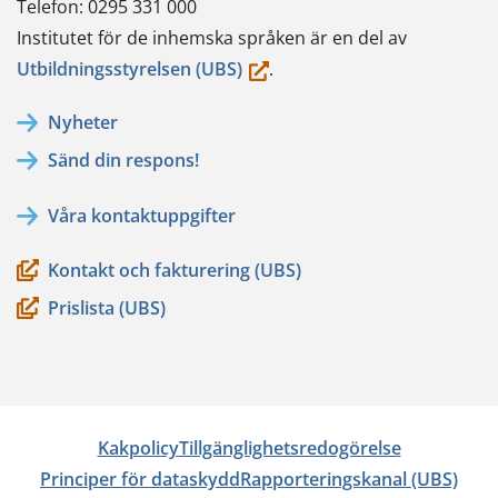
Telefon: 0295 331 000
Institutet för de inhemska språken är en del av
(du
Utbildningsstyrelsen (UBS)
.
flyttar
Nyheter
till
Sänd din respons!
en
annan
Våra kontaktuppgifter
tjänst)
Kontakt och fakturering (UBS)
Prislista (UBS)
Kakpolicy
Tillgänglighetsredogörelse
Principer för dataskydd
Rapporteringskanal (UBS)