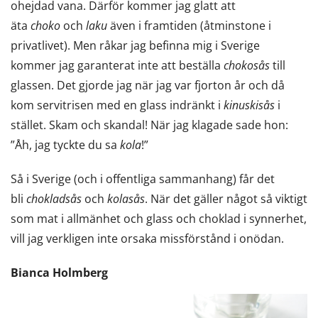
ohejdad vana. Därför kommer jag glatt att
äta
choko
och
laku
även i framtiden (åtminstone i
privatlivet). Men råkar jag befinna mig i Sverige
kommer jag garanterat inte att beställa
chokosås
till
glassen. Det gjorde jag när jag var fjorton år och då
kom servitrisen med en glass indränkt i
kinuskisås
i
stället. Skam och skandal! När jag klagade sade hon:
”Åh, jag tyckte du sa
kola
!”
Så i Sverige (och i offentliga sammanhang) får det
bli
chokladsås
och
kolasås
. När det gäller något så viktigt
som mat i allmänhet och glass och choklad i synnerhet,
vill jag verkligen inte orsaka missförstånd i onödan.
Bianca Holmberg