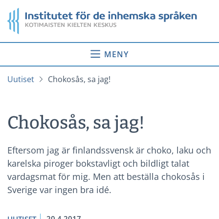
Gå
Startsida
till
innehåll
MENY
Uutiset
Chokosås, sa jag!
Chokosås, sa jag!
Eftersom jag är finlandssvensk är choko, laku och
karelska piroger bokstavligt och bildligt talat
vardagsmat för mig. Men att beställa chokosås i
Sverige var ingen bra idé.
20.4.2017