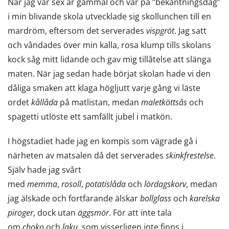
När jag var sex år gammal och var på ”bekantningsdag”
i min blivande skola utvecklade sig skollunchen till en
mardröm, eftersom det serverades
vispgröt
. Jag satt
och våndades över min kalla, rosa klump tills skolans
kock såg mitt lidande och gav mig tillåtelse att slänga
maten. När jag sedan hade börjat skolan hade vi den
dåliga smaken att klaga högljutt varje gång vi läste
ordet
kållåda
på matlistan, medan
maletköttsås
och
spagetti utlöste ett samfällt jubel i matkön.
I högstadiet hade jag en kompis som vägrade gå i
närheten av matsalen då det serverades
skinkfrestelse
.
Själv hade jag svårt
med
memma
,
rosoll
,
potatislåda
och
lördagskorv
, medan
jag älskade och fortfarande älskar
bollglass
och
karelska
piroger
, dock utan
äggsmör
. För att inte tala
om
choko
och
laku
, som visserligen inte finns i