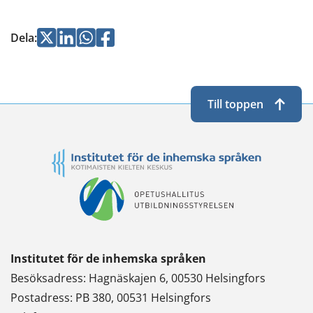
Jaa
Jaa
Jaa
Jaa
Dela
:
Twitterissä
LinkedInissä
WhatsApissa
Facebookissa
Till toppen
Institutet för de inhemska språken
Besöksadress: Hagnäskajen 6, 00530 Helsingfors
Postadress: PB 380, 00531 Helsingfors