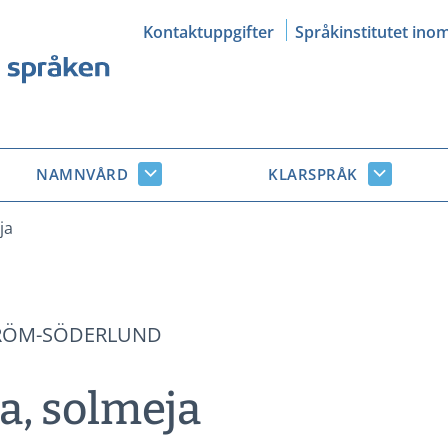
Kontaktuppgifter
Språkinstitutet ino
NAMNVÅRD
KLARSPRÅK
Namnvård
Klarsprå
r
undersidor
undersid
ja
RÖM-SÖDERLUND
, solmeja