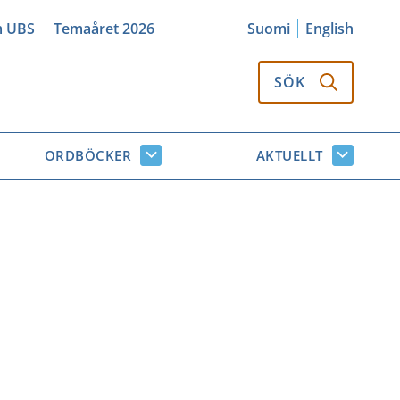
m UBS
Temaåret 2026
Suomi
English
SÖK
ORDBÖCKER
AKTUELLT
k
Ordböcker
Aktuellt
or
undersidor
undersi