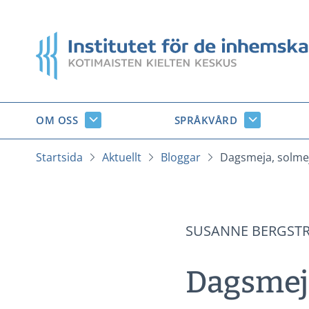
Gå
till
Startsida
innehåll
OM OSS
SPRÅKVÅRD
Om
Språkvård
oss
undersido
undersidor
Startsida
Aktuellt
Bloggar
Dagsmeja, solme
SUSANNE BERGST
Dagsmeja