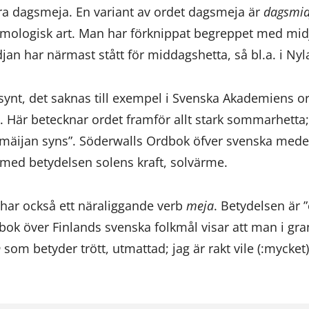
a dagsmeja. En variant av ordet dagsmeja är
dagsmid
ymologisk art. Man har förknippat begreppet med midj
an har närmast stått för middagshetta, så bl.a. i Nyl
synt, det saknas till exempel i Svenska Akademiens or
itt. Här betecknar ordet framför allt stark sommarhetta
olmäijan syns”. Söderwalls Ordbok öfver svenska medel
med betydelsen solens kraft, solvärme.
 har också ett näraliggande verb
meja
. Betydelsen är
dbok över Finlands svenska folkmål visar att man i g
n
som betyder trött, utmattad; jag är rakt vile (:mycket)