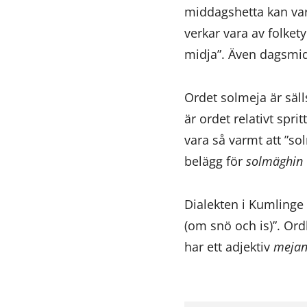
middagshetta kan var
verkar vara av folket
midja”. Även dagsmidj
Ordet solmeja är säll
är ordet relativt spr
vara så varmt att ”s
belägg för
solmäghin
Dialekten i Kumlinge
(om snö och is)”. Or
har ett adjektiv
meja