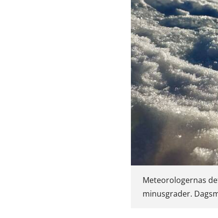
Meteorologernas defi
minusgrader. Dagsmej