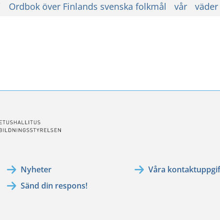
i
Ordbok över Finlands svenska folkmål
vår
väder
ssa
ookissa
Nyheter
Våra kontaktuppgif
Sänd din respons!