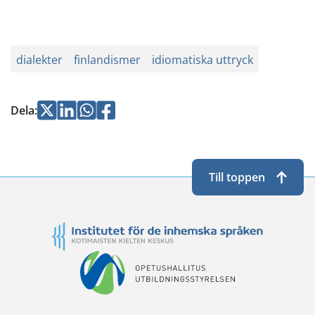
dialekter
finlandismer
idiomatiska uttryck
Jaa
Jaa
Jaa
Jaa
Dela
:
Twitterissä
LinkedInissä
WhatsApissa
Facebookissa
Till toppen