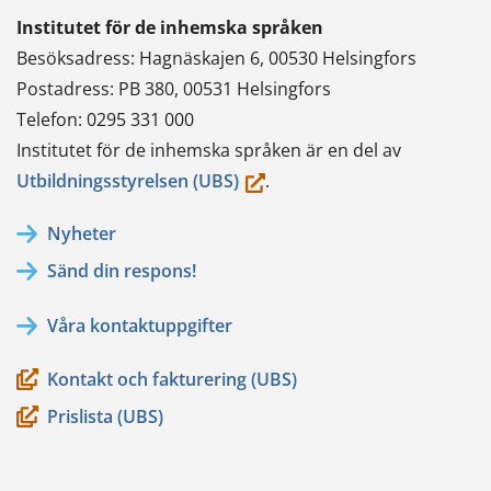
Institutet för de inhemska språken
Besöksadress: Hagnäskajen 6, 00530 Helsingfors
Postadress: PB 380, 00531 Helsingfors
Telefon: 0295 331 000
Institutet för de inhemska språken är en del av
(du
Utbildningsstyrelsen (UBS)
.
flyttar
Nyheter
till
Sänd din respons!
en
annan
Våra kontaktuppgifter
tjänst)
Kontakt och fakturering (UBS)
Prislista (UBS)