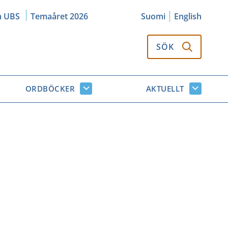
m UBS
Temaåret 2026
Suomi
English
SÖK
ORDBÖCKER
AKTUELLT
k
Ordböcker
Aktuellt
or
undersidor
undersi