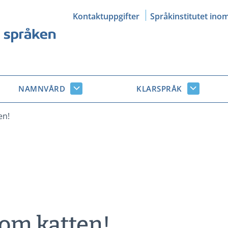
Kontaktuppgifter
Språkinstitutet ino
NAMNVÅRD
KLARSPRÅK
Namnvård
Klarsprå
r
undersidor
undersid
en!
som katten!