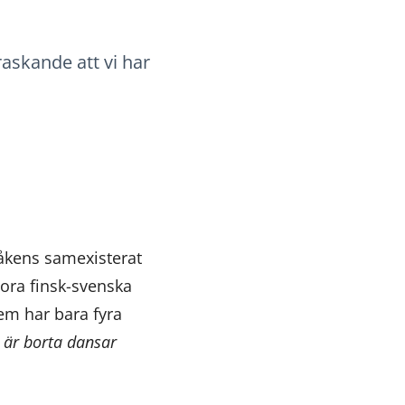
raskande att vi har
åkens samexisterat
ora finsk-svenska
em har bara fyra
n är borta dansar