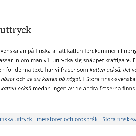
tuttryck
venska än på finska är att katten förekommer i lindriga
assar in om man vill uttrycka sig snäppet kraftigare.
n för denna text, har vi fraser som
katten också,
det v
i något
och
ge sig katten på något.
I Stora finsk-svensk
d
katten också
medan ingen av de andra fraserna finns
tiska uttryck
metaforer och ordspråk
Stora finsk-