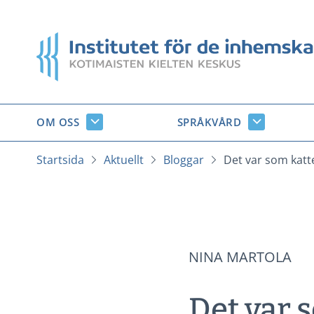
Gå
till
Startsida
innehåll
OM OSS
SPRÅKVÅRD
Om
Språkvård
oss
undersido
undersidor
Startsida
Aktuellt
Bloggar
Det var som katt
NINA MARTOLA
Det var 