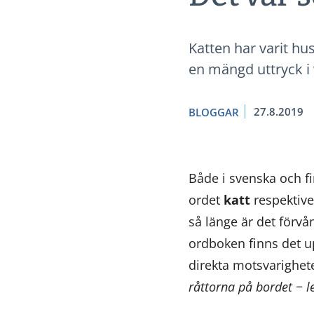
Katten har varit hus
en mängd uttryck i 
27.8.2019
BLOGGAR
Både i svenska och fin
ordet
katt
respektiv
så länge är det förv
ordboken finns det u
direkta motsvarighet
råttorna på bordet − 