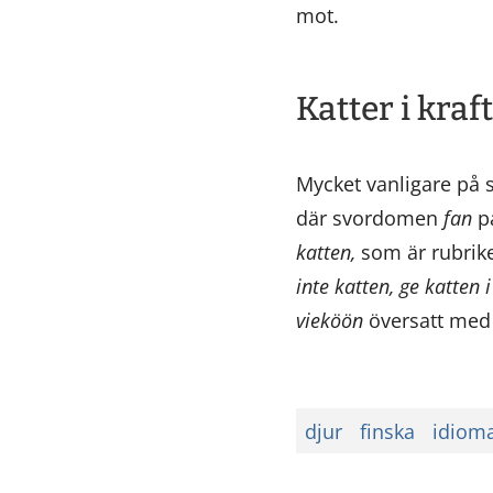
mot.
Katter i kraf
Mycket vanligare på s
där svordomen
fan
p
katten,
som är rubrike
inte katten, ge katten 
vieköön
översatt me
djur
finska
idioma