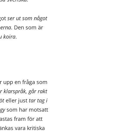
got
ser ut som något
nerna
. Den som är
u koira
.
r upp en fråga som
r klarspråk, går rakt
öt
eller just
tar tag i
egy
som har motsatt
astas fram för att
nkas vara kritiska