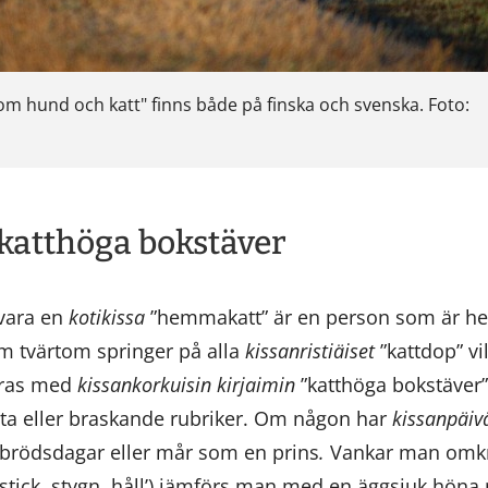
som hund och katt" finns både på finska och svenska. Foto:
katthöga bokstäver
vara en
kotikissa
”hemmakatt” är en person som är hem
 tvärtom springer på alla
kissanristiäiset
”kattdop” vi
eras med
kissankorkuisin kirjaimin
”katthöga bokstäver”
feta eller braskande rubriker. Om någon har
kissanpäiv
ebrödsdagar eller mår som en prins
.
Vankar man omk
’stick, stygn, håll’) jämförs man med en äggsjuk höna