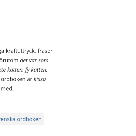
 kraftuttryck, fraser
 Förutom
det var som
ete katten, fy katten,
a ordboken är
kissa
 med.
svenska ordboken