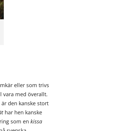
kär eller som trivs
ll vara med överallt.
 är den kanske stort
ät
har hen kanske
ring som en
kissa
 på svenska.