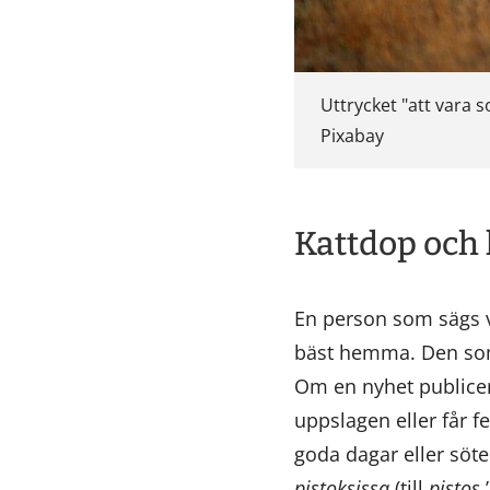
Uttrycket "att vara 
Pixabay
Kattdop och 
En person som sägs 
bäst hemma. Den som
Om en nyhet public
uppslagen eller får 
goda dagar eller söt
pistoksissa
(till
pistos