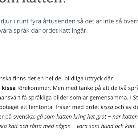
djur i runt fyra årtusenden så det är inte så över
våra språk där ordet katt ingår.
ska finns det en hel del bildliga uttryck där
e
kissa
förekommer. Men med tanke på att de två spr
ånansvärt få språkliga bilder som är gemensamma. I St
pptaget ett femtontal fraser med ordet
kissa
och av d
er på svenska:
gå som katten kring het gröt − när katte
leka katt och råtta med någon − vara som hund och katt.