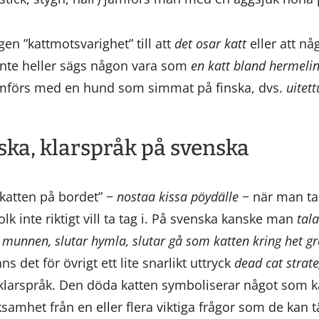
gen ”kattmotsvarighet” till att
det osar katt
eller att nå
 Inte heller sägs någon vara som
en katt bland hermeli
mförs med en hund som simmat på finska, dvs.
uitett
nska, klarspråk på svenska
 katten på bordet”
−
nostaa kissa pöydälle
−
när man ta
olk inte riktigt vill ta tag i. På svenska kanske man
tala
n munnen, slutar hymla, slutar gå som katten kring het gr
ns det för övrigt ett lite snarlikt uttryck
dead cat strat
la klarspråk. Den döda katten symboliserar något som k
amhet från en eller flera viktiga frågor som de kan tä