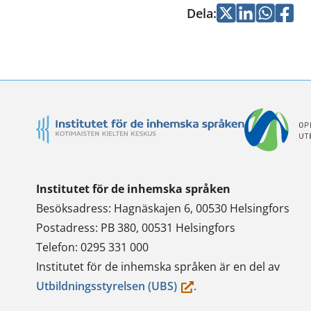
Dela
:
Jaa
Jaa
Jaa
Jaa
Twitterissä
LinkedInissä
WhatsApi
Faceb
Institutet för de inhemska språken
Besöksadress: Hagnäskajen 6, 00530 Helsingfors
Postadress: PB 380, 00531 Helsingfors
Telefon: 0295 331 000
Institutet för de inhemska språken är en del av
(du
Utbildningsstyrelsen (UBS)
.
flyttar