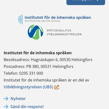
Institutet för de inhemska språken
Besöksadress: Hagnäskajen 6, 00530 Helsingfors
Postadress: PB 380, 00531 Helsingfors
Telefon: 0295 331 000
Institutet för de inhemska språken är en del av
(du
Utbildningsstyrelsen (UBS)
.
flyttar
Nyheter
till
Sänd din respons!
en