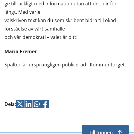
ge tillräckligt med information utan att det blir för
långt. Med varje
välskriven text kan du som skribent bidra till ökad
förståelse av vårt samhälle
och vår demokrati – valet är ditt!
Maria Fremer
Spalten är ursprungligen publicerad i Kommuntorget.
Jaa
Jaa
Jaa
Jaa
Dela
:
Twitterissä
LinkedInissä
WhatsApissa
Facebookissa
Till toppen