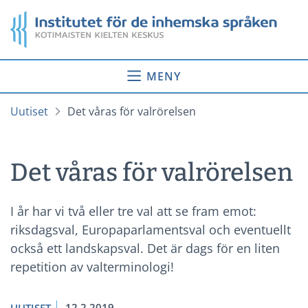
Gå
Startsida
till
innehåll
MENY
Uutiset
Det våras för valrörelsen
Det våras för valrörelsen
I år har vi två eller tre val att se fram emot:
riksdagsval, Europaparlamentsval och eventuellt
också ett landskapsval. Det är dags för en liten
repetition av valterminologi!
12.2.2019