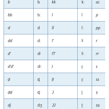
b
b
kk
kː
ɷ:
bb
bː
l
l
p
d
d
ll
lː
pp
dd
dː
lʼ
lʲ
r
dʼ
dʲ
lʼlʼ
lʲː
rr
dʼdʼ
dʲː
ḷ
ɽ
s
ḍ
ɖ
ḷḷ
ɽː
ss
ḍḍ
ɖː
ⱹ
l̥
ṣ
dj
dʒ
ⱹⱹ
l̥ː
ṣṣ