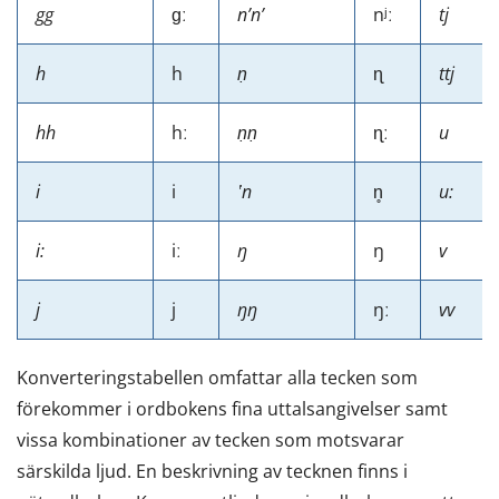
gg
ɡː
nʼnʼ
nʲː
tj
h
h
ṇ
ɳ
ttj
hh
hː
ṇṇ
ɳː
u
i
i
ʽn
n̥
u:
i:
iː
ŋ
ŋ
v
j
j
ŋŋ
ŋː
vv
Konverteringstabellen omfattar alla tecken som
förekommer i ordbokens fina uttalsangivelser samt
vissa kombinationer av tecken som motsvarar
särskilda ljud. En beskrivning av tecknen finns i