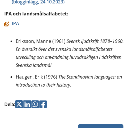
(blogginlägg, 24.10.2023)
IPA och landsmålsalfabetet:
IPA
Eriksson, Manne (1961)
Svensk ljudskrift 1878–1960.
En översikt över det svenska landsmålsalfabetets
utveckling och användning huvudsakligen i tidskriften
Svenska landsmål
.
Haugen, Erik (1976)
The Scandinavian languages: an
introduction to their history
.
Jaa
Jaa
Jaa
Jaa
Dela
:
Twitterissä
LinkedInissä
WhatsApissa
Facebookissa