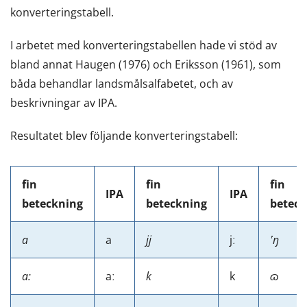
konverteringstabell.
I arbetet med konverteringstabellen hade vi stöd av
bland annat Haugen (1976) och Eriksson (1961), som
båda behandlar landsmålsalfabetet, och av
beskrivningar av IPA.
Resultatet blev följande konverteringstabell:
fin
fin
fin
IPA
IPA
beteckning
beteckning
beteck
a
a
jj
jː
ʽŋ
a:
aː
k
k
ɷ