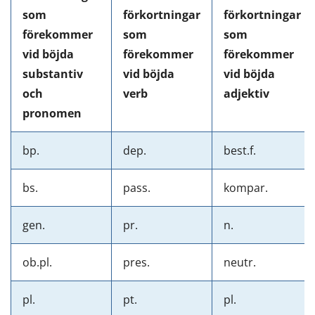
som
förkortningar
förkortningar
förekommer
som
som
vid böjda
förekommer
förekommer
substantiv
vid böjda
vid böjda
och
verb
adjektiv
pronomen
bp.
dep.
best.f.
bs.
pass.
kompar.
gen.
pr.
n.
ob.pl.
pres.
neutr.
pl.
pt.
pl.