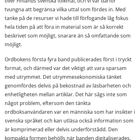
över Finlands svenska folkmål, och vi var därför
tvungna att begränsa vilka uttal som fördes in. Med
tanke på de resurser vi hade till förfogande låg fokus
hela tiden på att föra in material som är så korrekt
beskrivet som möjligt, snarare än så omfattande som
möjligt.
Ordbokens första fyra band publicerades först i tryckt
format, och därmed var det viktigt att vara sparsam
med utrymmet. Det utrymmesekonomiska tänket
genomfördes delvis på bekostnad av läsbarheten och
enhetligheten mellan artiklar. Det här sågs inte som
något problem, eftersom den tänkta
ordboksanvändaren var en människa som har insikter i
svenska språket och kan utläsa också information som
är komprimerad eller delvis underförstådd. Den
kompakta formen behölls när banden digitaliserades,