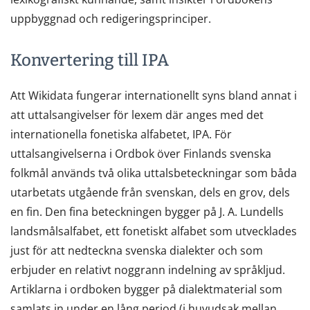
uppbyggnad och redigeringsprinciper.
Konvertering till IPA
Att Wikidata fungerar internationellt syns bland annat i
att uttalsangivelser för lexem där anges med det
internationella fonetiska alfabetet, IPA. För
uttalsangivelserna i Ordbok över Finlands svenska
folkmål används två olika uttalsbeteckningar som båda
utarbetats utgående från svenskan, dels en grov, dels
en fin. Den fina beteckningen bygger på J. A. Lundells
landsmålsalfabet, ett fonetiskt alfabet som utvecklades
just för att nedteckna svenska dialekter och som
erbjuder en relativt noggrann indelning av språkljud.
Artiklarna i ordboken bygger på dialektmaterial som
samlats in under en lång period (i huvudsak mellan