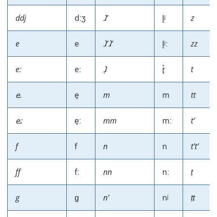
ddj
dːʒ
ⱹʼ
l̥ʲ
z
e
e
ⱹʼⱹʼ
l̥ʲː
zz
e:
eː
ⱹ̣
ɽ̊
t
ⱸ
e̞
m
m
tt
ⱸ:
e̞ː
mm
mː
tʼ
f
f
n
n
tʼtʼ
ff
fː
nn
nː
ṭ
g
ɡ
nʼ
nʲ
ṭṭ