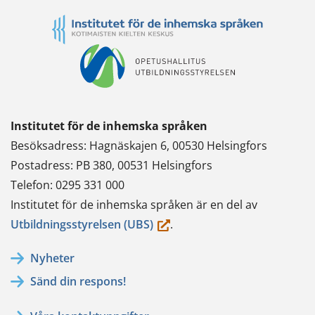
Institutet för de inhemska språken
Besöksadress: Hagnäskajen 6, 00530 Helsingfors
Postadress: PB 380, 00531 Helsingfors
Telefon: 0295 331 000
Institutet för de inhemska språken är en del av
(du
Utbildningsstyrelsen (UBS)
.
flyttar
Nyheter
till
Sänd din respons!
en
annan