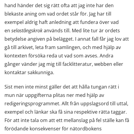
hand händer det sig rätt ofta att jag inte har den
blekaste aning om vad ordet står för. Jag har till
exempel aldrig haft anledning att fundera över vad
en
selastångskrok
används till. Med lite tur är ordets
betydelse angiven på belägget. I annat fall får jag lov att
gå till arkivet, leta fram samlingen, och med hjälp av
kontexten försöka reda ut vad som avses. Andra
gånger vänder jag mig till facklitteratur, webben eller
kontaktar sakkunniga.
Sist men inte minst gäller det att hålla tungan rätt i
mun när uppgifterna plitas ner med hjälp av
redigeringsprogrammet. Allt från uppslagsord till uttal,
exempel och länkar ska få sina respektive rätta taggar.
För att inte tala om att ett mellanslag på fel ställe kan få
förödande konsekvenser för nätordbokens