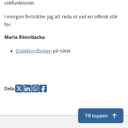
sökfunktioner.
I morgon fortsätter jag att reda ut vad en
sillkrok
står
för.
Maria Rönnbacka
Dialektordboken
på nätet
Jaa
Jaa
Jaa
Jaa
Dela
:
Twitterissä
LinkedInissä
WhatsApissa
Facebookissa
Till toppen