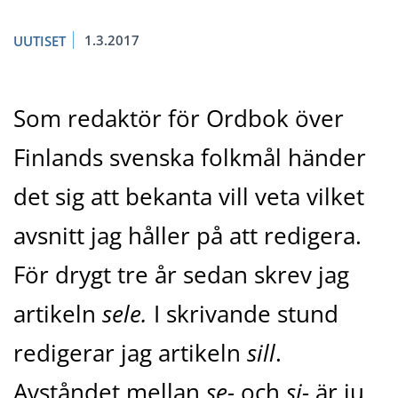
1.3.2017
UUTISET
Som redaktör för Ordbok över
Finlands svenska folkmål händer
det sig att bekanta vill veta vilket
avsnitt jag håller på att redigera.
För drygt tre år sedan skrev jag
artikeln
sele.
I skrivande stund
redigerar jag artikeln
sill
.
Avståndet mellan
se-
och
si-
är ju