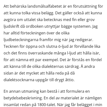
Att behärska landsmålsalfabetet är en förutsättning för
att kunna tolka vissa belägg. Det gäller också att kunna
avgöra om uttalet ska betecknas med fin eller grov
ljudskrift då ordboken utnyttjar bägge systemen. Jag
har alltid förteckningen över de olika
ljudbeteckningarna framför mig när jag redigerar.
Tecknen för öppna och slutna ö-ljud är förvillande lika
och det finns överraskande många l-ljud att hålla isär,
för att nämna ett par exempel. Det är förstås en fördel
att känna till de olika dialekternas särdrag. Å andra
sidan är det mycket att hålla reda på då
dialektsocknarna uppgår till drygt åttio.
En annan utmaning kan bestå i att formulera en
betydelsebeskrivning. En del av materialet är nämligen
insamlat redan på 1800-talet. När jag får belägget i min