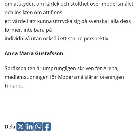
om attityder, om kärlek och stolthet över modersmålet
och insikten om att finns
ett värde i att kunna uttrycka sig på svenska i alla dess
former, inte bara på
individnivå utan också i ett större perspektiv.
Anna Maria Gustafsson
Språkspalten är ursprungligen skriven för Arena,
medlemstidningen för Modersmålslärarföreningen i
Finland.
Jaa
Jaa
Jaa
Jaa
Dela
:
Twitterissä
LinkedInissä
WhatsApissa
Facebookissa