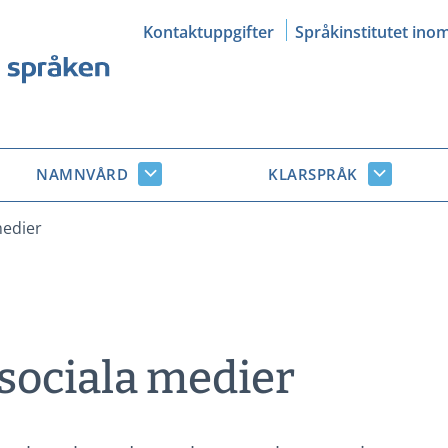
Kontaktuppgifter
Språkinstitutet ino
NAMNVÅRD
KLARSPRÅK
Namnvård
Klarsprå
r
undersidor
undersid
medier
sociala medier