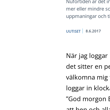
Nuförtiden är det 
mer eller mindre 
uppmaningar och ti
8.6.2017
UUTISET
När jag loggar 
det sitter en 
välkomna mig t
loggar in kloc
”God morgon Bi
att hen och al