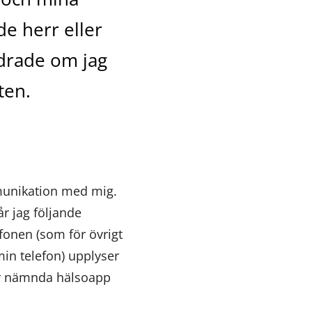
e herr eller
ndrade om jag
ten.
mmunikation med mig.
r jag följande
fonen (som för övrigt
min telefon) upplyser
mer nämnda hälsoapp