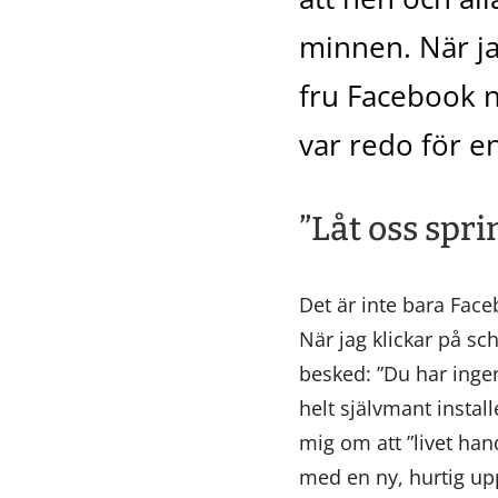
minnen. När ja
fru Facebook n
var redo för e
”Låt oss spri
Det är inte bara Face
När jag klickar på sc
besked: ”Du har inge
helt självmant instal
mig om att ”livet ha
med en ny, hurtig upp