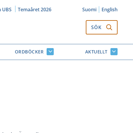
m UBS
Temaåret 2026
Suomi
English
SÖK
ORDBÖCKER
AKTUELLT
k
Ordböcker
Aktuellt
or
undersidor
undersi