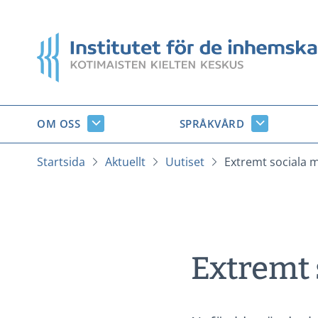
Gå
till
Startsida
innehåll
OM OSS
SPRÅKVÅRD
Om
Språkvård
oss
undersido
undersidor
Startsida
Aktuellt
Uutiset
Extremt sociala 
Extremt 