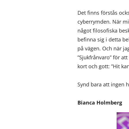
Det finns förstås oc
cyberrymden. När min 
något filosofiska besk
befinna sig i detta be
på vägen. Och när jag
”Sjukfrånvaro” för at
kort och gott: ”Hit ka
Synd bara att ingen h
Bianca Holmberg