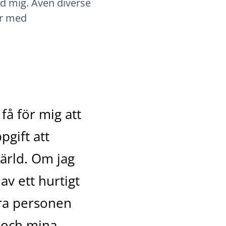
d mig. Även diverse
er med
få för mig att
gift att
ärld. Om jag
v ett hurtigt
ära personen
 och mina