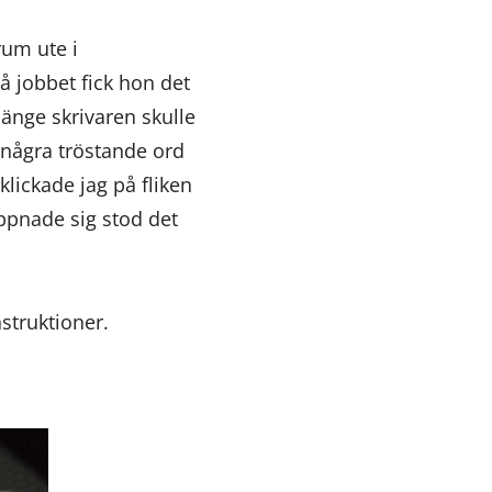
um ute i
å jobbet fick hon det
 länge skrivaren skulle
ns några tröstande ord
lickade jag på fliken
öppnade sig stod det
struktioner.