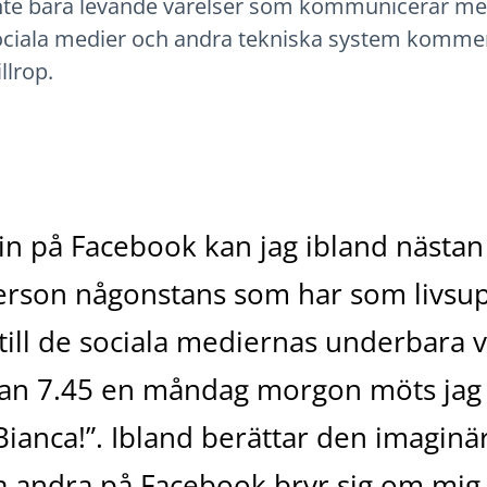
inte bara levande varelser som kommunicerar me
sociala medier och andra tekniska system komm
llrop.
in på Facebook kan jag ibland nästan 
person någonstans som har som livsupp
ill de sociala mediernas underbara v
kan 7.45 en måndag morgon möts jag a
anca!”. Ibland berättar den imagin
la andra på Facebook bryr sig om mig