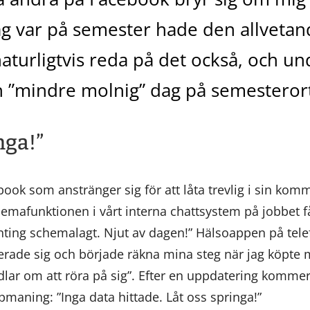
g var på semester hade den allvetand
aturligtvis reda på det också, och u
n ”mindre molnig” dag på semesteror
nga!”
book som anstränger sig för att låta trevlig i sin ko
hemafunktionen i vårt interna chattsystem på jobbet få
nting schemalagt. Njut av dagen!” Hälsoappen på tele
lerade sig och började räkna mina steg när jag köpte 
ndlar om att röra på sig”. Efter en uppdatering kom
maning: ”Inga data hittade. Låt oss springa!”