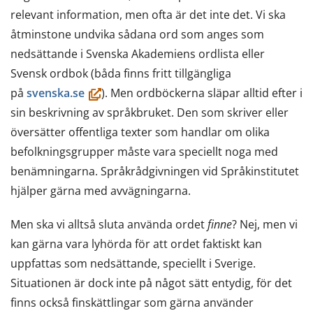
relevant information, men ofta är det inte det. Vi ska
åtminstone undvika sådana ord som anges som
nedsättande i Svenska Akademiens ordlista eller
Svensk ordbok (båda finns fritt tillgängliga
(öppnas
på
svenska.se
). Men ordböckerna släpar alltid efter i
i
sin beskrivning av språkbruket. Den som skriver eller
ett
översätter offentliga texter som handlar om olika
nytt
befolkningsgrupper måste vara speciellt noga med
fönster,
benämningarna. Språkrådgivningen vid Språkinstitutet
du
hjälper gärna med avvägningarna.
flyttar
Men ska vi alltså sluta använda ordet
finne
? Nej, men vi
till
kan gärna vara lyhörda för att ordet faktiskt kan
en
uppfattas som nedsättande, speciellt i Sverige.
annan
Situationen är dock inte på något sätt entydig, för det
tjänst)
finns också finskättlingar som gärna använder