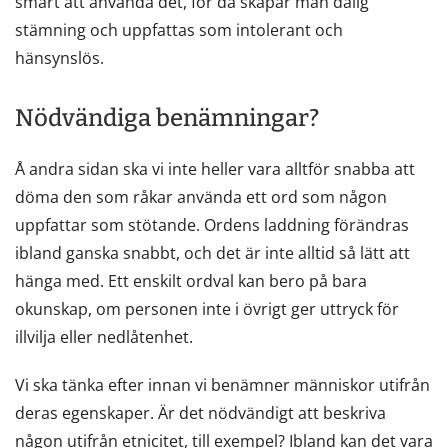
smart att använda det, för då skapar man dålig
stämning och uppfattas som intolerant och
hänsynslös.
Nödvändiga benämningar?
Å andra sidan ska vi inte heller vara alltför snabba att
döma den som råkar använda ett ord som någon
uppfattar som stötande. Ordens laddning förändras
ibland ganska snabbt, och det är inte alltid så lätt att
hänga med. Ett enskilt ordval kan bero på bara
okunskap, om personen inte i övrigt ger uttryck för
illvilja eller nedlåtenhet.
Vi ska tänka efter innan vi benämner människor utifrån
deras egenskaper. Är det nödvändigt att beskriva
någon utifrån etnicitet, till exempel? Ibland kan det vara