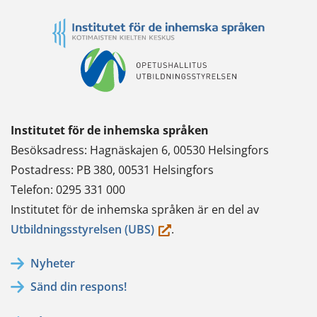
Institutet för de inhemska språken
Besöksadress: Hagnäskajen 6, 00530 Helsingfors
Postadress: PB 380, 00531 Helsingfors
Telefon: 0295 331 000
Institutet för de inhemska språken är en del av
(du
Utbildningsstyrelsen (UBS)
.
flyttar
Nyheter
till
Sänd din respons!
en
annan