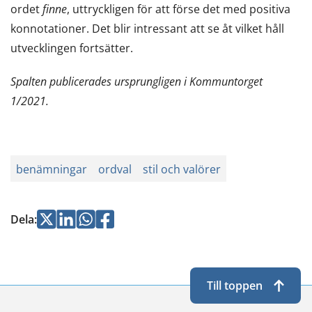
ordet
finne
, uttryckligen för att förse det med positiva
konnotationer. Det blir intressant att se åt vilket håll
utvecklingen fortsätter.
Spalten publicerades ursprungligen i Kommuntorget
1/2021.
benämningar
ordval
stil och valörer
Jaa
Jaa
Jaa
Jaa
Dela
:
Twitterissä
LinkedInissä
WhatsApissa
Facebookissa
Till toppen