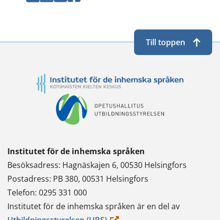
Twitterissä
LinkedInissä
WhatsApissa
Facebookissa
Till toppen
Institutet för de inhemska språken
Besöksadress: Hagnäskajen 6, 00530 Helsingfors
Postadress: PB 380, 00531 Helsingfors
Telefon: 0295 331 000
Institutet för de inhemska språken är en del av
(du
Utbildningsstyrelsen (UBS)
.