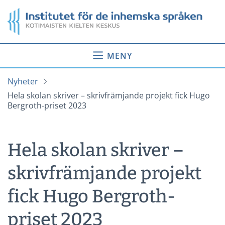
Gå
Startsida
till
innehåll
MENY
Nyheter
Hela skolan skriver – skrivfrämjande projekt fick Hugo
Bergroth-priset 2023
Hela skolan skriver –
skrivfrämjande projekt
fick Hugo Bergroth-
priset 2023