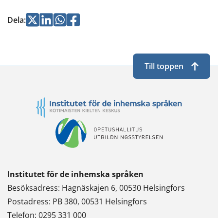
Jaa
Jaa
Jaa
Jaa
Dela
:
Twitterissä
LinkedInissä
WhatsApissa
Facebookissa
Till toppen
Institutet för de inhemska språken
Besöksadress: Hagnäskajen 6, 00530 Helsingfors
Postadress: PB 380, 00531 Helsingfors
Telefon: 0295 331 000