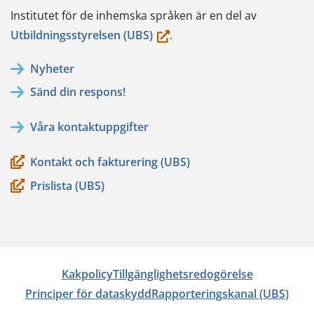
Institutet för de inhemska språken är en del av
(du
Utbildningsstyrelsen (UBS)
.
flyttar
Nyheter
till
Sänd din respons!
en
annan
Våra kontaktuppgifter
tjänst)
Kontakt och fakturering (UBS)
Prislista (UBS)
Kakpolicy
Tillgänglighetsredogörelse
Principer för dataskydd
Rapporteringskanal (UBS)