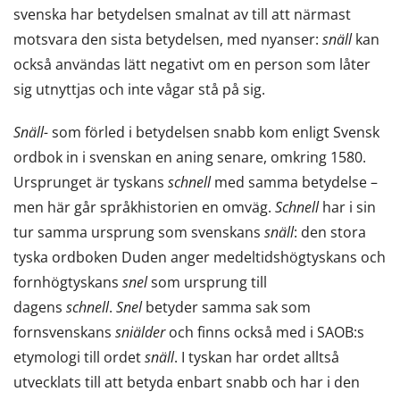
svenska har betydelsen smalnat av till att närmast
motsvara den sista betydelsen, med nyanser:
snäll
kan
också användas lätt negativt om en person som låter
sig utnyttjas och inte vågar stå på sig.
Snäll-
som förled i betydelsen snabb kom enligt Svensk
ordbok in i svenskan en aning senare, omkring 1580.
Ursprunget är tyskans
schnell
med samma betydelse –
men här går språkhistorien en omväg.
Schnell
har i sin
tur samma ursprung som svenskans
snäll
: den stora
tyska ordboken Duden anger medeltidshögtyskans och
fornhögtyskans
snel
som ursprung till
dagens
schnell
.
Snel
betyder samma sak som
fornsvenskans
sniälder
och finns också med i SAOB:s
etymologi till ordet
snäll
. I tyskan har ordet alltså
utvecklats till att betyda enbart snabb och har i den