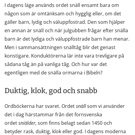
I dagens läge används ordet snäll ensamt bara om
någon som är omtänksam och hygglig eller, om det
gäller barn, lydig och väluppfostrad. Den som hjälper
en annan är snäll och när julgubben frågar efter snälla
barn är det lydiga och väluppfostrade barn han menar.
Men i sammansättningen snälltåg blir det genast
konstigare. Konduktörerna lär inte vara trevligare på
sådana tåg än på vanliga tåg. Och hur var det
egentligen med de snälla ormarna i Bibeln?
Duktig, klok, god och snabb
Ordböckerna har svaret. Ordet
snäll
som vi använder
det i dag härstammar från det fornsvenska
ordet
sniälder
, som finns belagt sedan 1450 och
betyder rask, duktig, klok eller god. I dagens moderna