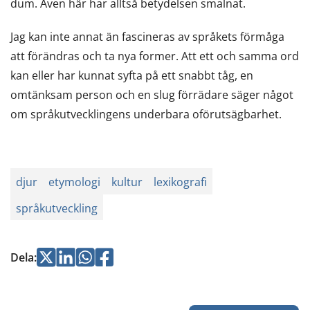
dum. Även här har alltså betydelsen smalnat.
Jag kan inte annat än fascineras av språkets förmåga
att förändras och ta nya former. Att ett och samma ord
kan eller har kunnat syfta på ett snabbt tåg, en
omtänksam person och en slug förrädare säger något
om språkutvecklingens underbara oförutsägbarhet.
djur
etymologi
kultur
lexikografi
språkutveckling
Jaa
Jaa
Jaa
Jaa
Dela
:
Twitterissä
LinkedInissä
WhatsApissa
Facebookissa