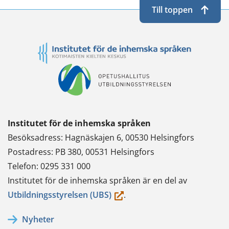
Till toppen
Institutet för de inhemska språken
Besöksadress: Hagnäskajen 6, 00530 Helsingfors
Postadress: PB 380, 00531 Helsingfors
Telefon: 0295 331 000
Institutet för de inhemska språken är en del av
(du
Utbildningsstyrelsen (UBS)
.
flyttar
Nyheter
till