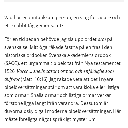
Vad har en omtänksam person, en slug förrädare och
ett snabbt tåg gemensamt?
För en tid sedan behövde jag slå upp ordet
orm
på
svenska.se. Mitt öga råkade fastna på en fras i den
historiska ordboken Svenska Akademiens ordbok
(SAOB), ett urgammalt bibelcitat från Nya testamentet
1526:
Varer … snelle såsom ormar, och enfåldighe som
duffwor
(Matt. 10:16). Jag råkade veta att det i nyare
bibelöversättningar står om att vara kloka eller listiga
som ormar. Snälla ormar och listiga ormar verkar i
förstone ligga långt ifrån varandra. Dessutom är
duvorna oskyldiga i moderna bibelöversättningar. Här
måste föreligga något språkligt mysterium