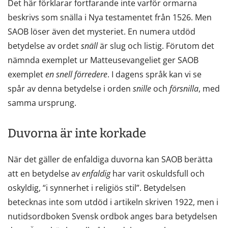
Det här förklarar fortfarande inte varför ormarna
beskrivs som snälla i Nya testamentet från 1526. Men
SAOB löser även det mysteriet. En numera utdöd
betydelse av ordet
snäll
är slug och listig. Förutom det
nämnda exemplet ur Matteusevangeliet ger SAOB
exemplet
en snell förredere
. I dagens språk kan vi se
spår av denna betydelse i orden
snille
och
försnilla
, med
samma ursprung.
Duvorna är inte korkade
När det gäller de enfaldiga duvorna kan SAOB berätta
att en betydelse av
enfaldig
har varit oskuldsfull och
oskyldig, “i synnerhet i religiös stil”. Betydelsen
betecknas inte som utdöd i artikeln skriven 1922, men i
nutidsordboken Svensk ordbok anges bara betydelsen