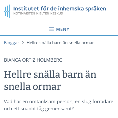
Gå
Startsida
till
innehåll
MENY
Bloggar
Hellre snälla barn än snella ormar
BIANCA ORTIZ HOLMBERG
Hellre snälla barn än
snella ormar
Vad har en omtänksam person, en slug förrädare
och ett snabbt tåg gemensamt?