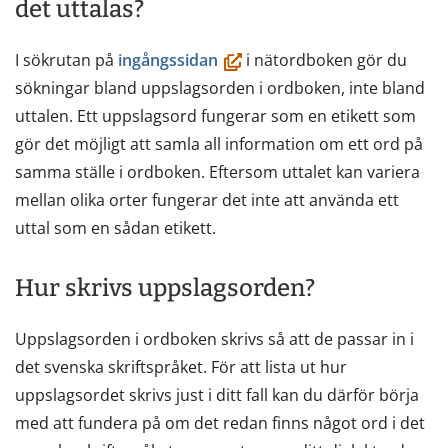
det uttalas?
(öppnas
I sökrutan på
ingångssidan
i nätordboken gör du
i
sökningar bland uppslagsorden i ordboken, inte bland
ett
uttalen. Ett uppslagsord fungerar som en etikett som
nytt
gör det möjligt att samla all information om ett ord på
fönster,
samma ställe i ordboken. Eftersom uttalet kan variera
du
mellan olika orter fungerar det inte att använda ett
flyttar
uttal som en sådan etikett.
till
en
Hur skrivs uppslagsorden?
annan
Uppslagsorden i ordboken skrivs så att de passar in i
tjänst)
det svenska skriftspråket. För att lista ut hur
uppslagsordet skrivs just i ditt fall kan du därför börja
med att fundera på om det redan finns något ord i det