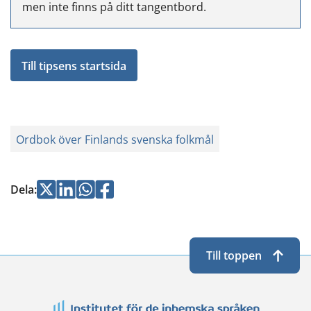
men inte finns på ditt tangentbord.
Till tipsens startsida
Ordbok över Finlands svenska folkmål
Jaa
Jaa
Jaa
Jaa
Dela
:
Twitterissä
LinkedInissä
WhatsApissa
Facebookissa
Till toppen