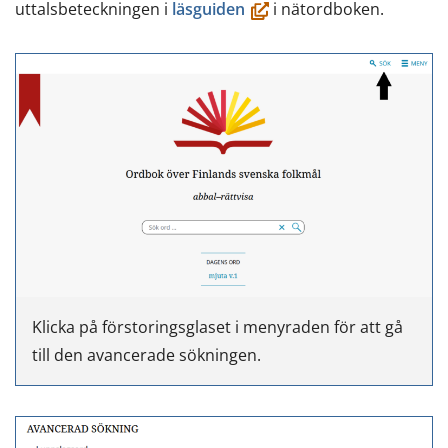
(öppnas
uttalsbeteckningen i
läsguiden
i nätordboken.
i
ett
nytt
fönster,
du
flyttar
till
en
annan
tjänst)
Klicka på förstoringsglaset i menyraden för att gå
till den avancerade sökningen.