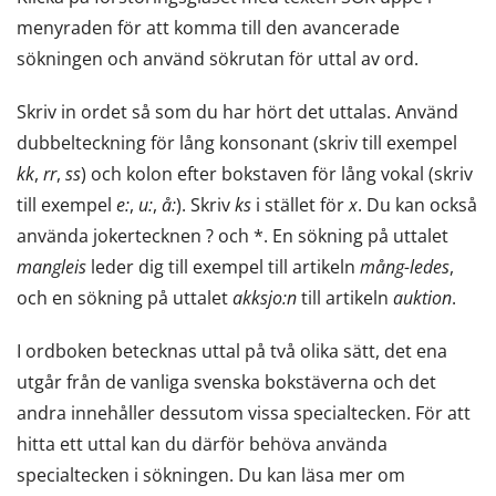
menyraden för att komma till den avancerade
sökningen och använd sökrutan för uttal av ord.
Skriv in ordet så som du har hört det uttalas. Använd
dubbelteckning för lång konsonant (skriv till exempel
kk
,
rr
,
ss
) och kolon efter bokstaven för lång vokal (skriv
till exempel
e:
,
u:
,
å:
). Skriv
ks
i stället för
x
. Du kan också
använda jokertecknen ? och *. En sökning på uttalet
mangleis
leder dig till exempel till artikeln
mång-ledes
,
och en sökning på uttalet
akksjo:n
till artikeln
auktion
.
I ordboken betecknas uttal på två olika sätt, det ena
utgår från de vanliga svenska bokstäverna och det
andra innehåller dessutom vissa specialtecken. För att
hitta ett uttal kan du därför behöva använda
specialtecken i sökningen. Du kan läsa mer om