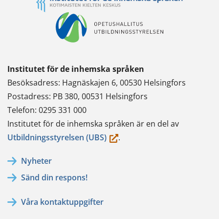
Institutet för de inhemska språken
Besöksadress: Hagnäskajen 6, 00530 Helsingfors
Postadress: PB 380, 00531 Helsingfors
Telefon: 0295 331 000
Institutet för de inhemska språken är en del av
(du
Utbildningsstyrelsen (UBS)
.
flyttar
Nyheter
till
Sänd din respons!
en
annan
Våra kontaktuppgifter
tjänst)