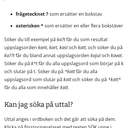
frågetecknet ?
som ersätter en bokstav
asterisken *
som ersätter en eller flera bokstäver
Söker du till exempel på
ka?t
får du som resultat
uppslagsorden
kant
,
kart
,
kast
och
katt
, och söker du på
ka??t
får du bland annat uppslagsorden
kajut
och
kavat
.
Söker du på
k*t
får du alla uppslagsord som börjar på k
och slutar på t. Söker du på
*katt
får du alla
uppslagsord som slutar på
katt
och söker du på
*katt*
får du alla som innehåller
katt
.
Kan jag söka på uttal?
Uttal anges i ordboken och det går att söka på dem.
Klicka på förstoringsglaset med texten SÖK uppe i