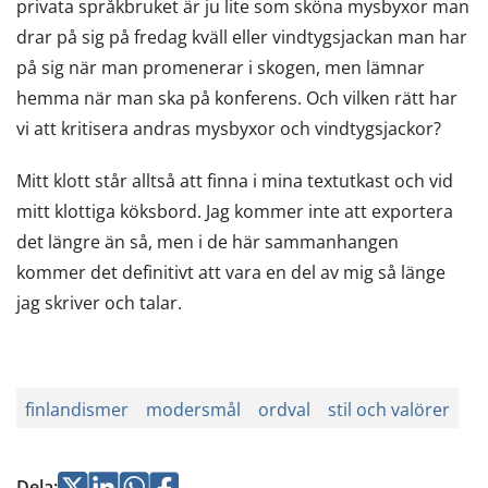
privata språkbruket är ju lite som sköna mysbyxor man
drar på sig på fredag kväll eller vindtygsjackan man har
på sig när man promenerar i skogen, men lämnar
hemma när man ska på konferens. Och vilken rätt har
vi att kritisera andras mysbyxor och vindtygsjackor?
Mitt klott står alltså att finna i mina textutkast och vid
mitt klottiga köksbord. Jag kommer inte att exportera
det längre än så, men i de här sammanhangen
kommer det definitivt att vara en del av mig så länge
jag skriver och talar.
finlandismer
modersmål
ordval
stil och valörer
Jaa
Jaa
Jaa
Jaa
Dela
: