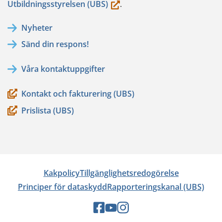
(du
Utbildningsstyrelsen (UBS)
.
flyttar
Nyheter
till
Sänd din respons!
en
annan
Våra kontaktuppgifter
tjänst)
Kontakt och fakturering (UBS)
Prislista (UBS)
Kakpolicy
Tillgänglighetsredogörelse
Principer för dataskydd
Rapporteringskanal (UBS)
Sociala
Sociala
Sociala
medier:
medier:
medier: