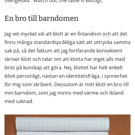
svengelska. ”Watch out, the table is klottigt.”
En bro till barndomen
Jag vet mycket väl att klott är en finlandism och att det
finns många standardspråkliga sätt att uttrycka samma
sak på, så det faktum att jag fortfarande konsekvent
skriver klott och talar om att klotta har inget alls med
brist på kunskap att göra. Nej, klottet har helt enkelt
blivit personligt, nästan en identitetsfråga, i synnerhet
för mig som skribent. Dessutom är mitt klott en bro till
min barndom, som jag minns med värme och ibland
med saknad.