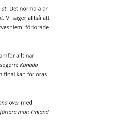
n
åt
. Det normala är
ot
. Vi säger alltså att
rvesniemi förlorade
ramför allt när
 segern:
Kanada
n final kan förloras
nna över
med
förlora mot: Finland