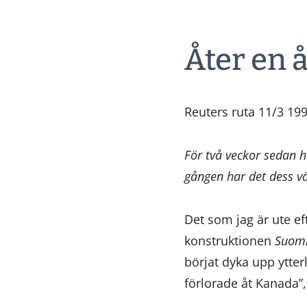
Åter en 
Reuters ruta 11/3 19
För två veckor sedan h
gången har det dess vä
Det som jag är ute ef
konstruktionen
Suomi
börjat dyka upp ytter
förlorade åt Kanada”,