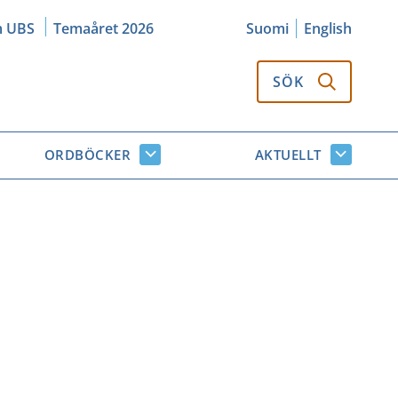
m UBS
Temaåret 2026
Suomi
English
SÖK
ORDBÖCKER
AKTUELLT
k
Ordböcker
Aktuellt
or
undersidor
undersi