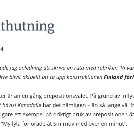
åthutning
94
ade jag anledning att skriva en ruta med rubriken ”Vi v
rre blivit aktuellt att ta upp konstruktionen
Finland fö
ter är än en gång prepositionsvalet. På grund av infly
 hävisi Kanadalle
har det nämligen – än så länge väl fr
ligare ett exempel på oriktigt bruk av prepositionen
åt
 ”Myllylä förlorade åt Smirnov med över en minut”.