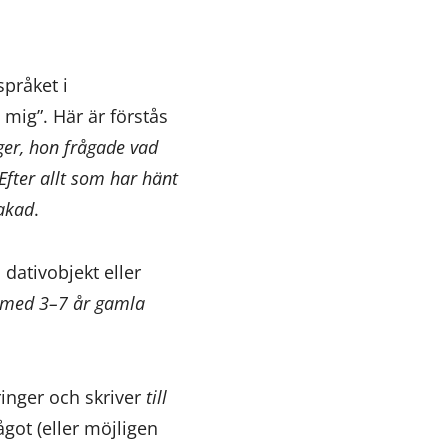
språket i
 mig”. Här är förstås
er, hon frågade vad
 Efter allt som har hänt
kakad
.
dativobjekt eller
r med 3–7 år gamla
ringer och skriver
till
ot (eller möjligen