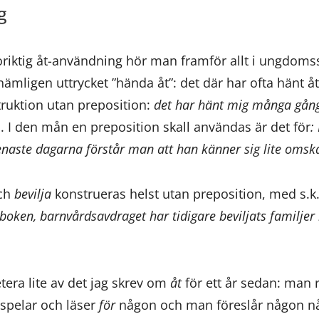
g
v oriktig åt-användning hör man framför allt i ungdoms
mligen uttrycket ”hända åt”: det där har ofta hänt åt
ruktion utan preposition:
det har hänt mig många gång
m
. I den mån en preposition skall användas är det för
:
naste dagarna förstår man att han känner sig lite oms
ch
bevilja
konstrueras helst utan preposition, med s.k. 
boken, barnvårdsavdraget har tidigare beviljats familje
etera lite av det jag skrev om
åt
för ett år sedan: man 
spelar och läser
för
någon och man föreslår någon någ