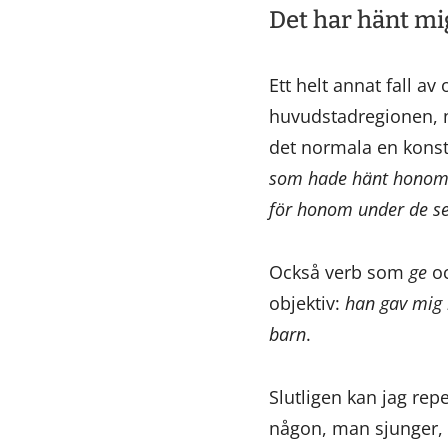
Det har hänt mi
Ett helt annat fall a
huvudstadregionen, nä
det normala en konst
som hade hänt hono
för honom under de se
Också verb som
ge
o
objektiv:
han gav mig 
barn
.
Slutligen kan jag rep
någon, man sjunger, 