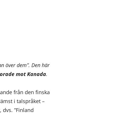
ann över dem”. Den här
rlorade mot Kanada
.
tande från den finska
ämst i talspråket –
, dvs. ”Finland