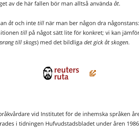
nget av de här fallen bör man alltså använda
åt
.
man
åt
och inte
till
när man ber någon dra någonstans
sitionen
till
på något sätt lite för konkret; vi kan jämf
prang till skogs
) med det bildliga
det gick åt skogen
.
(öppnas
i
ett
nytt
fönster,
pråkvårdare vid Institutet för de inhemska språken å
du
erades i tidningen Hufvudstadsbladet under åren 198
flyttar
till