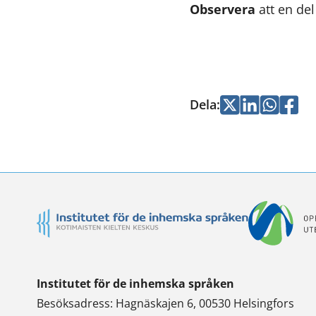
Observera
att en de
Dela
:
Jaa
Jaa
Jaa
Jaa
Twitterissä
LinkedInissä
WhatsApi
Faceb
Institutet för de inhemska språken
Besöksadress: Hagnäskajen 6, 00530 Helsingfors