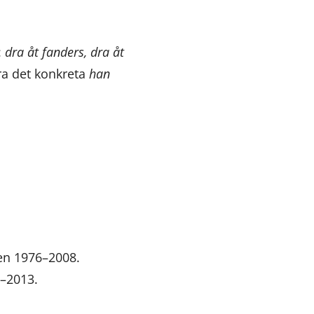
:
dra åt fanders, dra åt
öra det konkreta
han
ren 1976–2008.
6–2013.