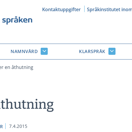
Kontaktuppgifter
Språkinstitutet ino
NAMNVÅRD
KLARSPRÅK
Namnvård
Klarsprå
r
undersidor
undersid
er en åthutning
åthutning
7.4.2015
ER