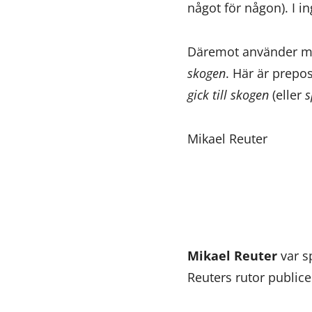
något för någon). I i
Däremot använder 
skogen
. Här är prepo
gick till skogen
(eller
s
Mikael Reuter
Mikael Reuter
var s
Reuters rutor public