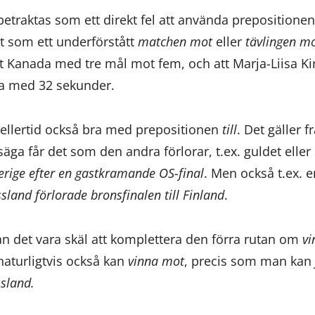
betraktas som ett direkt fel att använda prepositione
 som ett underförstått
matchen mot
eller
tävlingen m
t Kanada med tre mål mot fem, och att Marja-Liisa Ki
a med 32 sekunder.
emellertid också bra med prepositionen
till
. Det gäller f
äga får det som den andra förlorar, t.ex. guldet eller
Sverige efter en gastkramande OS-final
. Men också t.ex. e
sland förlorade bronsfinalen till Finland
.
n det vara skäl att komplettera den förra rutan om
vi
aturligtvis också kan
vinna mot
, precis som man kan
sland.