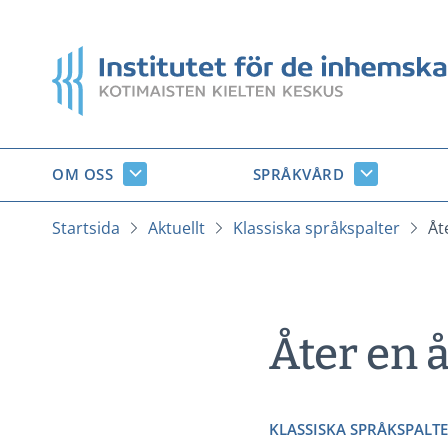
Gå
till
Startsida
innehåll
OM OSS
SPRÅKVÅRD
Om
Språkvård
oss
undersido
undersidor
Startsida
Aktuellt
Klassiska språkspalter
Åt
Åter en 
KLASSISKA SPRÅKSPALT