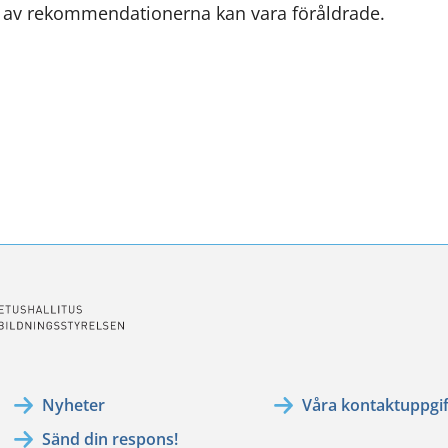
l av rekommendationerna kan vara föråldrade.
en
annan
tjänst)
ssa
ookissa
Nyheter
Våra kontaktuppgif
Sänd din respons!