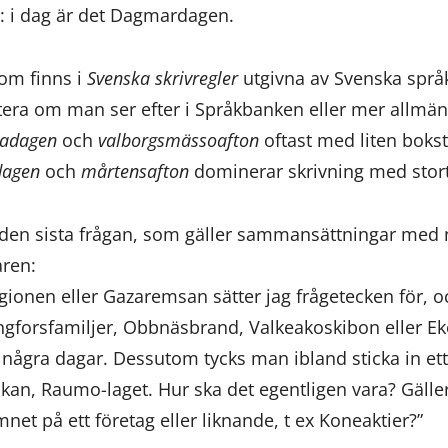
: i dag är det Dagmardagen.
som finns i
Svenska skrivregler
utgivna av Svenska språk
tera om man ser efter i Språkbanken eller mer allmä
iadagen
och
valborgsmässoafton
oftast med liten boksta
dagen
och
mårtensafton
dominerar skrivning med stor
å den sista frågan, som gäller sammansättningar med
aren:
gionen eller Gazaremsan sätter jag frågetecken för, 
ingforsfamiljer, Obbnäsbrand, Valkeakoskibon eller Ek
m några dagar. Dessutom tycks man ibland sticka in e
ickan, Raumo-laget. Hur ska det egentligen vara? Gäll
net på ett företag eller liknande, t ex Koneaktier?”