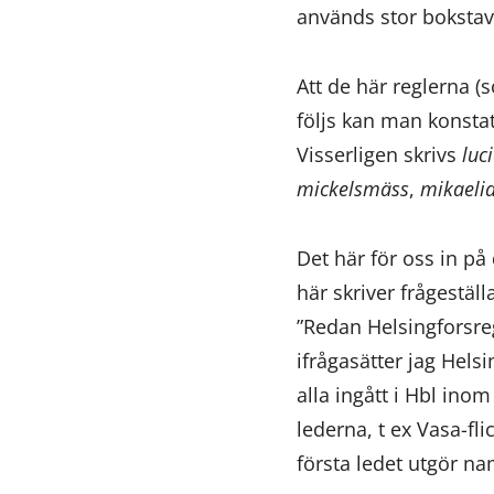
används stor bokstav
Att de här reglerna (
följs kan man konsta
Visserligen skrivs
luc
mickelsmäss
,
mikaeli
Det här för oss in p
här skriver frågeställ
”Redan Helsingforsre
ifrågasätter jag Hels
alla ingått i Hbl ino
lederna, t ex Vasa-fl
första ledet utgör nam