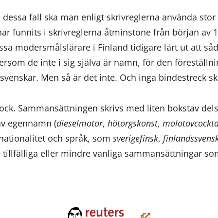
lla dessa fall ska man enligt skrivreglerna använda sto
 funnits i skrivreglerna åtminstone från början av 1
sa modersmålslärare i Finland tidigare lärt ut att så
ersom de inte i sig själva är namn, för den föreställn
venskar. Men så är det inte. Och inga bindestreck sk
ock. Sammansättningen skrivs med liten bokstav dels
 av egennamn (
dieselmotor
,
hötorgskonst
,
molotovcockta
 nationalitet och språk, som
sverigefinsk
,
finlandssvens
e tillfälliga eller mindre vanliga sammansättningar s
(öppnas