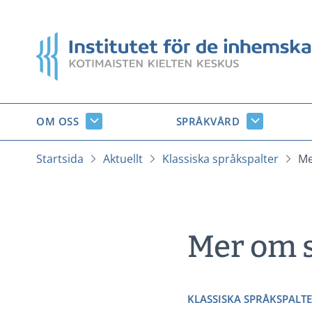
Gå
till
Startsida
innehåll
OM OSS
SPRÅKVÅRD
Om
Språkvård
oss
undersido
undersidor
Startsida
Aktuellt
Klassiska språkspalter
Me
Mer om s
KLASSISKA SPRÅKSPALT