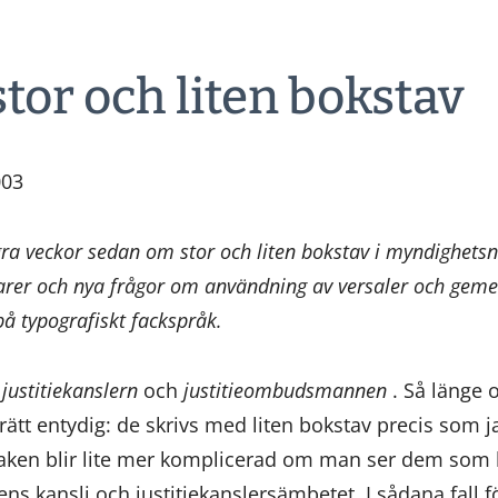
tor och liten bokstav
003
gra veckor sedan om stor och liten bokstav i myndighet
tarer och nya frågor om användning av versaler och gem
å typografiskt fackspråk.
r
justitiekanslern
och
justitieombudsmannen
. Så länge 
rätt entydig: de skrivs med liten bokstav precis som j
saken blir lite mer komplicerad om man ser dem som 
s kansli och justitiekanslersämbetet. I sådana fall