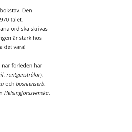
r bokstav. Den
970-talet.
dana ord ska skrivas
ingen är stark hos
a det vara!
 när förleden har
il
,
röntgenstrålar
),
ka
och
bosnienserb
.
om
Helsingforssvenska
.