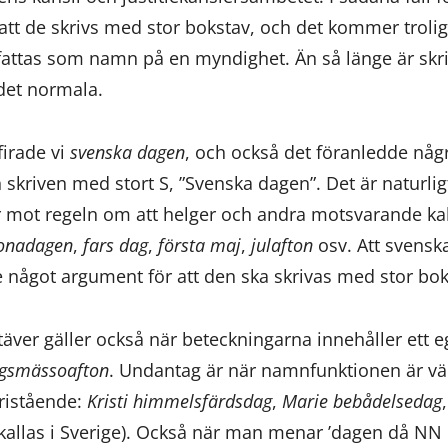
att de skrivs med stor bokstav, och det kommer troligen
fattas som namn på en myndighet. Än så länge är sk
 det normala.
firade vi
svenska dagen
, och också det föranledde några
 skriven med stort S, ”Svenska dagen”. Det är naturlig
r mot regeln om att helger och andra motsvarande ka
gonadagen
,
fars dag
,
första maj
,
julafton
osv. Att svensk
e något argument för att den ska skrivas med stor bok
ver gäller också när beteckningarna innehåller ett
rgsmässoafton
. Undantag är när namnfunktionen är väld
fristående:
Kristi himmelsfärdsdag
,
Marie bebådelsedag
allas i Sverige). Också när man menar ’dagen då NN