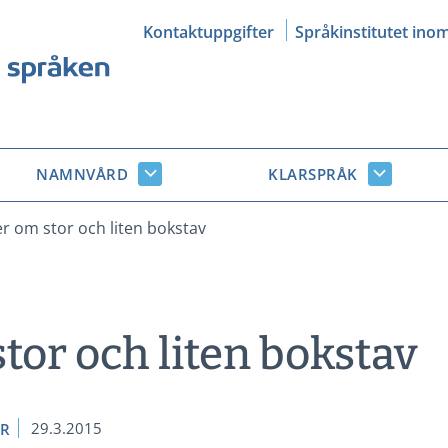
Kontaktuppgifter
Språkinstitutet ino
NAMNVÅRD
KLARSPRÅK
Namnvård
Klarsprå
r
undersidor
undersid
r om stor och liten bokstav
tor och liten bokstav
29.3.2015
ER