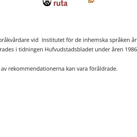
i
ett
nytt
fönster,
pråkvårdare vid Institutet för de inhemska språken å
du
erades i tidningen Hufvudstadsbladet under åren 198
flyttar
till
l av rekommendationerna kan vara föråldrade.
en
annan
tjänst)
ssa
ookissa