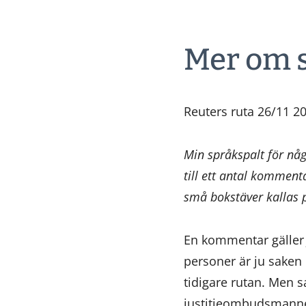
Mer om s
Reuters ruta 26/11 2
Min språkspalt för nå
till ett antal kommen
små bokstäver kallas p
En kommentar gälle
personer är ju saken 
tidigare rutan. Men 
justitieombudsmannen