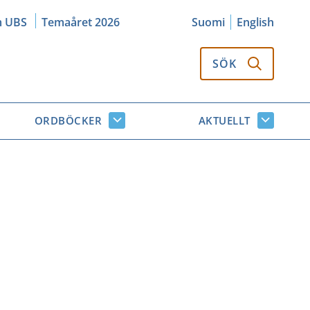
m UBS
Temaåret 2026
Suomi
English
SÖK
ORDBÖCKER
AKTUELLT
k
Ordböcker
Aktuellt
or
undersidor
undersi