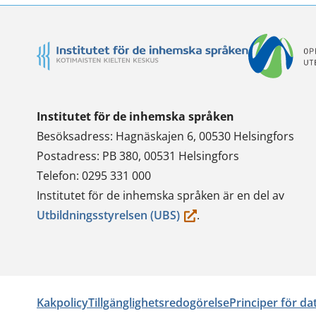
Institutet för de inhemska språken
Besöksadress: Hagnäskajen 6, 00530 Helsingfors
Postadress: PB 380, 00531 Helsingfors
Telefon: 0295 331 000
Institutet för de inhemska språken är en del av
(du
Utbildningsstyrelsen (UBS)
.
flyttar
till
en
annan
Kakpolicy
Tillgänglighetsredogörelse
Principer för d
tjänst)