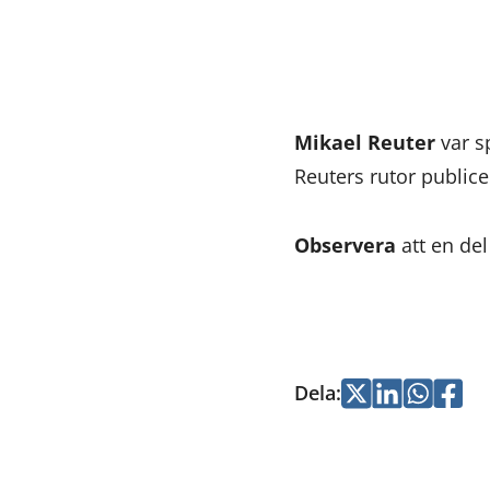
Mikael Reuter
var s
Reuters rutor public
Observera
att en de
Dela
:
Jaa
Jaa
Jaa
Jaa
Twitterissä
LinkedInissä
WhatsApi
Faceb