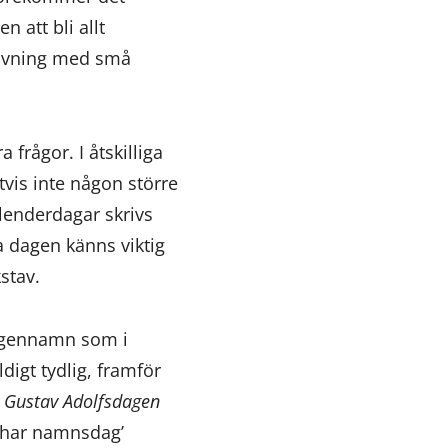
 att bli allt
rivning med små
 frågor. I åtskilliga
tvis inte någon större
lenderdagar skrivs
a dagen känns viktig
stav.
 egennamn som i
igt tydlig, framför
,
Gustav Adolfsdagen
 har namnsdag’