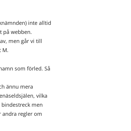
nämnden) inte alltid
nt på webben.
v, men går vi till
t M.
 namn som förled. Så
och ännu mera
enäseldsjälen, vilka
tt bindestreck men
er andra regler om