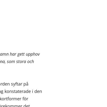
snamn har gett upphov
ena, som stora och
orden syftar på
ag konstaterade i den
kortformer för
 förekommer det