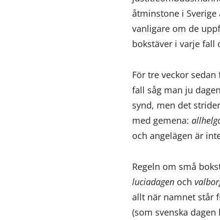
åtminstone i Sverige 
vanligare om de upp
bokstäver i varje fall
För tre veckor sedan 
fall såg man ju dagen
synd, men det stride
med gemena:
allhel
och angelägen är int
Regeln om små bokstä
luciadagen
och
valbo
allt när namnet står 
(som svenska dagen k