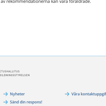
l av rekommendationerna kan vara föråldrade.
en
annan
tjänst)
ssa
ookissa
Nyheter
Våra kontaktuppgif
Sänd din respons!