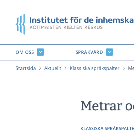
Gå
till
Startsida
innehåll
OM OSS
SPRÅKVÅRD
Om
Språkvård
oss
undersido
undersidor
Startsida
Aktuellt
Klassiska språkspalter
Me
Metrar o
KLASSISKA SPRÅKSPALT