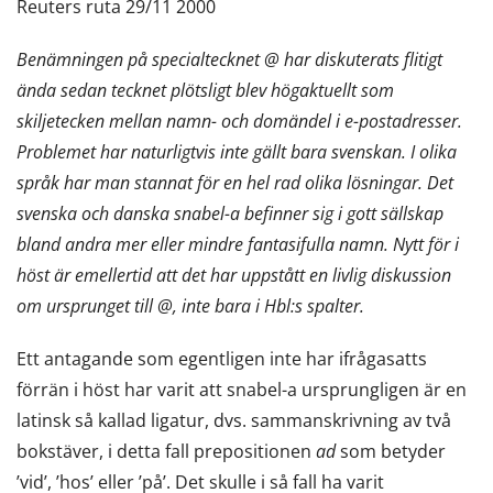
Reuters ruta 29/11 2000
Benämningen på specialtecknet @ har diskuterats flitigt
ända sedan tecknet plötsligt blev högaktuellt som
skiljetecken mellan namn- och domändel i e-postadresser.
Problemet har naturligtvis inte gällt bara svenskan. I olika
språk har man stannat för en hel rad olika lösningar. Det
svenska och danska snabel-a befinner sig i gott sällskap
bland andra mer eller mindre fantasifulla namn. Nytt för i
höst är emellertid att det har uppstått en livlig diskussion
om ursprunget till @, inte bara i Hbl:s spalter.
Ett antagande som egentligen inte har ifrågasatts
förrän i höst har varit att snabel-a ursprungligen är en
latinsk så kallad ligatur, dvs. sammanskrivning av två
bokstäver, i detta fall prepositionen
ad
som betyder
’vid’, ’hos’ eller ’på’. Det skulle i så fall ha varit