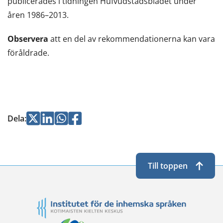
publicerades i tidningen Hufvudstadsbladet under
flyttar
åren 1986–2013.
till
en
Observera
att en del av rekommendationerna kan vara
annan
föråldrade.
tjänst)
Jaa
Jaa
Jaa
Jaa
Dela
:
Twitterissä
LinkedInissä
WhatsApissa
Facebookissa
Till toppen