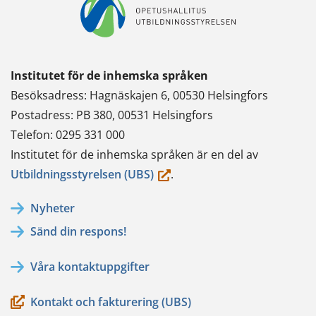
Institutet för de inhemska språken
Besöksadress: Hagnäskajen 6, 00530 Helsingfors
Postadress: PB 380, 00531 Helsingfors
Telefon: 0295 331 000
Institutet för de inhemska språken är en del av
(du
Utbildningsstyrelsen (UBS)
.
flyttar
Nyheter
till
Sänd din respons!
en
annan
Våra kontaktuppgifter
tjänst)
Kontakt och fakturering (UBS)