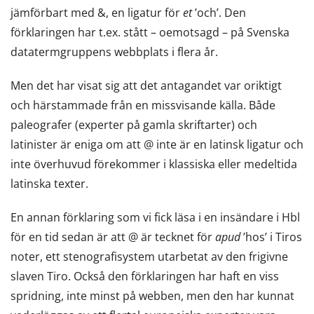
jämförbart med &, en ligatur för
et
’och’. Den
förklaringen har t.ex. stått – oemotsagd – på Svenska
datatermgruppens webbplats i flera år.
Men det har visat sig att det antagandet var oriktigt
och härstammade från en missvisande källa. Både
paleografer (experter på gamla skriftarter) och
latinister är eniga om att @ inte är en latinsk ligatur och
inte överhuvud förekommer i klassiska eller medeltida
latinska texter.
En annan förklaring som vi fick läsa i en insändare i Hbl
för en tid sedan är att @ är tecknet för
apud
’hos’ i Tiros
noter, ett stenografisystem utarbetat av den frigivne
slaven Tiro. Också den förklaringen har haft en viss
spridning, inte minst på webben, men den har kunnat