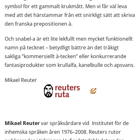
symbol för ett gammalt krukmått. Men vi får väl leva
med att det härstammar från ett snirkligt sätt att skriva
den franska prepositionen à.
Och snabel-a är ett lite lekfullt men mycket funktionellt
namn på tecknet – betydligt bättre än det tråkigt
sakliga ”kommersiellt à-tecken” eller konkurrerande
fantasiprodukter som krullalfa, kanelbulle och apsvans.
Mikael Reuter
(öppnas
i
ett
nytt
Mikael Reuter
var språkvårdare vid Institutet för de
fönster,
inhemska språken åren 1976–2008. Reuters rutor
du