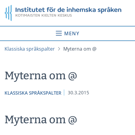
Gå
Startsida
till
innehåll
MENY
Klassiska språkspalter
Myterna om @
Myterna om @
30.3.2015
KLASSISKA SPRÅKSPALTER
Myterna om @