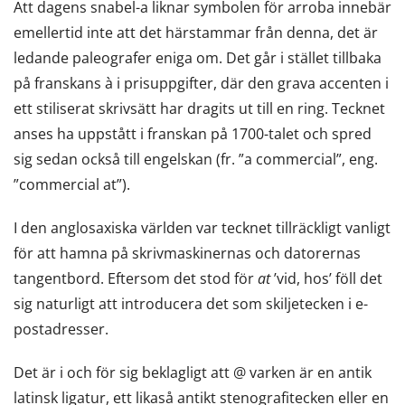
Att dagens snabel-a liknar symbolen för arroba innebär
emellertid inte att det härstammar från denna, det är
ledande paleografer eniga om. Det går i stället tillbaka
på franskans à i prisuppgifter, där den grava accenten i
ett stiliserat skrivsätt har dragits ut till en ring. Tecknet
anses ha uppstått i franskan på 1700-talet och spred
sig sedan också till engelskan (fr. ”a commercial”, eng.
”commercial at”).
I den anglosaxiska världen var tecknet tillräckligt vanligt
för att hamna på skrivmaskinernas och datorernas
tangentbord. Eftersom det stod för
at
’vid, hos’ föll det
sig naturligt att introducera det som skiljetecken i e-
postadresser.
Det är i och för sig beklagligt att @ varken är en antik
latinsk ligatur, ett likaså antikt stenografitecken eller en