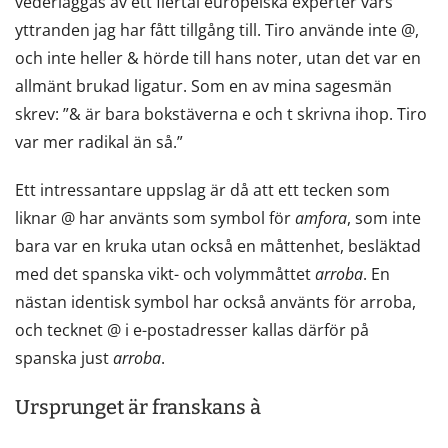
vederläggas av ett flertal europeiska experter vars
yttranden jag har fått tillgång till. Tiro använde inte @,
och inte heller & hörde till hans noter, utan det var en
allmänt brukad ligatur. Som en av mina sagesmän
skrev: ”& är bara bokstäverna e och t skrivna ihop. Tiro
var mer radikal än så.”
Ett intressantare uppslag är då att ett tecken som
liknar @ har använts som symbol för
amfora
, som inte
bara var en kruka utan också en måttenhet, besläktad
med det spanska vikt- och volymmåttet
arroba
. En
nästan identisk symbol har också använts för arroba,
och tecknet @ i e-postadresser kallas därför på
spanska just
arroba
.
Ursprunget är franskans à