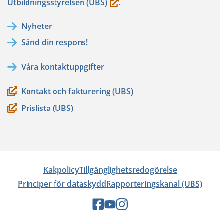
(du
Utbildningsstyrelsen (UBS)
.
flyttar
Nyheter
till
Sänd din respons!
en
annan
Våra kontaktuppgifter
tjänst)
Kontakt och fakturering (UBS)
Prislista (UBS)
Kakpolicy
Tillgänglighetsredogörelse
Principer för dataskydd
Rapporteringskanal (UBS)
Sociala
Sociala
Sociala
medier:
medier:
medier: