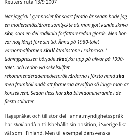
Reuters ruta 13/9 2007
När jaggick i gymnasiet för snart femtio år sedan hade jag
en modersmålslärare somtyckte att man gott kunde skriva
ska
, som en del radikala författareredan gjorde. Men hon
var nog långt före sin tid. Ännu på 1980-talet
varnormalformen
skall
åtminstone i sakprosa. I
tidningspressen började
ska
dyka upp på allvar på 1990-
talet, och redan vid sekelskiftet
rekommenderademediespråkvårdarna i första hand
ska
men framhöll ändå att formerna ärvalfria så länge man är
konsekvent. Sedan dess har
ska
blivitdominerande i de
flesta stilarter.
I lagspråket och till stor del i annatmyndighetsspråk
har
skall
ändå hittillsbehållit sin position, i Sverige lika
väl som i Finland. Men till exempel densvenska