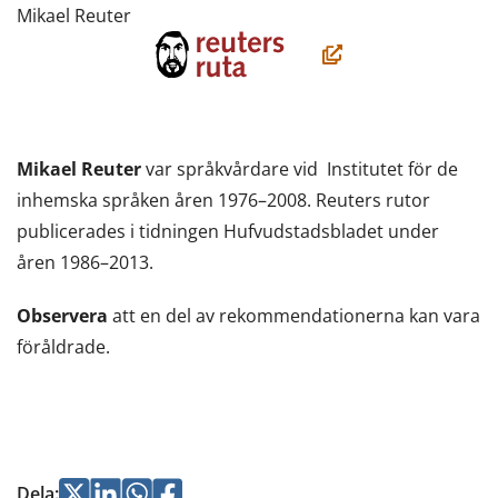
Mikael Reuter
(öppnas
i
ett
nytt
Mikael Reuter
var språkvårdare vid Institutet för de
fönster,
inhemska språken åren 1976–2008. Reuters rutor
du
publicerades i tidningen Hufvudstadsbladet under
flyttar
åren 1986–2013.
till
en
Observera
att en del av rekommendationerna kan vara
annan
föråldrade.
tjänst)
Jaa
Jaa
Jaa
Jaa
Dela
: