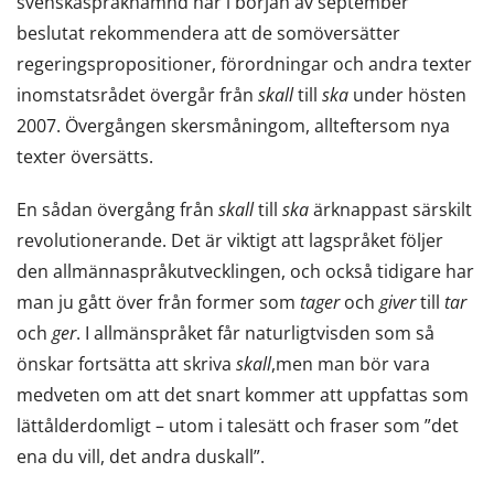
svenskaspråknämnd har i början av september
beslutat rekommendera att de somöversätter
regeringspropositioner, förordningar och andra texter
inomstatsrådet övergår från
skall
till
ska
under hösten
2007. Övergången skersmåningom, allteftersom nya
texter översätts.
En sådan övergång från
skall
till
ska
ärknappast särskilt
revolutionerande. Det är viktigt att lagspråket följer
den allmännaspråkutvecklingen, och också tidigare har
man ju gått över från former som
tager
och
giver
till
tar
och
ger
. I allmänspråket får naturligtvisden som så
önskar fortsätta att skriva
skall
,men man bör vara
medveten om att det snart kommer att uppfattas som
lättålderdomligt – utom i talesätt och fraser som ”det
ena du vill, det andra duskall”.