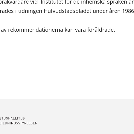
pråkvårdare vid Institutet för de inhemska språken å
du
erades i tidningen Hufvudstadsbladet under åren 198
flyttar
till
l av rekommendationerna kan vara föråldrade.
en
annan
tjänst)
ssa
ookissa