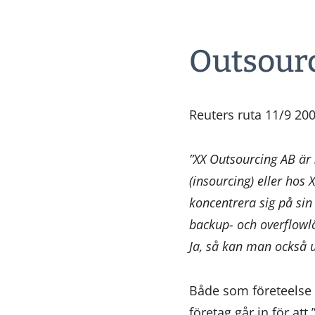
Outsour
Reuters ruta 11/9 20
”XX Outsourcing AB är 
(insourcing) eller hos 
koncentrera sig på si
backup- och overflowl
Ja, så kan man också u
Både som företeelse 
företag går in för att