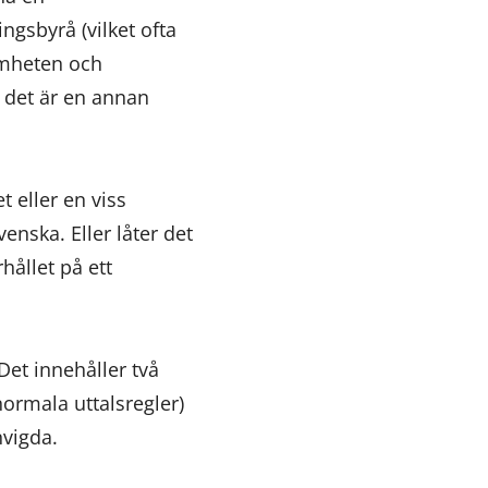
ngsbyrå (vilket ofta
amheten och
det är en annan
 eller en viss
nska. Eller låter det
rhållet på ett
Det innehåller två
 normala uttalsregler)
invigda.