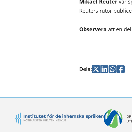
Mikael Reuter
var s
Reuters rutor public
Observera
att en de
Dela
:
Jaa
Jaa
Jaa
Jaa
Twitterissä
LinkedInissä
WhatsApi
Faceb