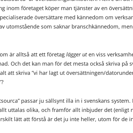
g inom företaget köper man tjänster av en översättni
 specialiserade översättare med kännedom om verks
s av utomstående som saknar branschkännedom, men 
m är alltså att ett företag
lägger ut
en viss verksamhet
ad. Och det kan man för det mesta också skriva på sve
vialt att skriva ”vi har lagt ut översättningen/datorunde
”?
sourca” passar ju sällsynt illa in i svenskans system. 
allt uttalas olika, och framför allt inbjuder det (enligt
ärskilt lätt att förstå är det ju inte heller, utom för de 