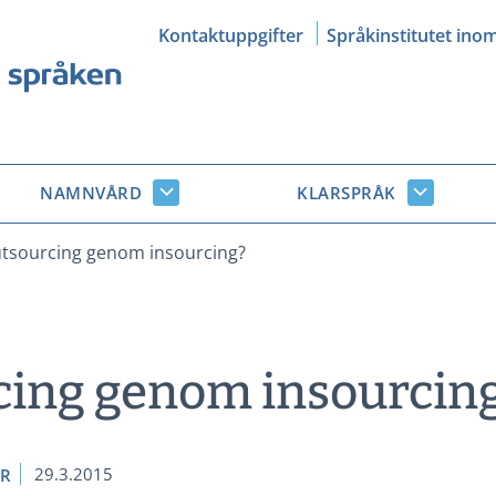
Kontaktuppgifter
Språkinstitutet ino
NAMNVÅRD
KLARSPRÅK
Namnvård
Klarsprå
r
undersidor
undersid
tsourcing genom insourcing?
cing genom insourcin
29.3.2015
ER