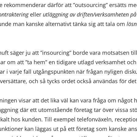
ge rekommenderar därför att ”outsourcing” ersätts med
ontraktering
eller
utläggning av driften/verksamheten på
kunde man kanske alternativt tänka sig att tala om
lösn
uft säger ju att ”insourcing” borde vara motsatsen till
dlar om att ”ta hem” en tidigare utlagd verksamhet och
ar i varje fall utgångspunkten när frågan nyligen dis
översättare, och så tycks ordet också användas för de
ingen visar att det lika väl kan vara fråga om något 
läggning där ett utomstående företag tar över vissa s
kalt hos kunden. Till exempel telefonväxeln, receptio
unktioner kan läggas ut på ett företag som kanske ans