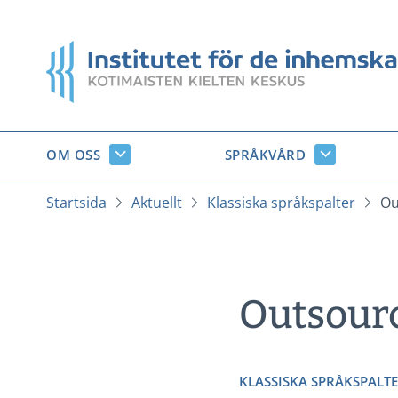
Gå
till
Startsida
innehåll
OM OSS
SPRÅKVÅRD
Om
Språkvård
oss
undersido
undersidor
Startsida
Aktuellt
Klassiska språkspalter
Ou
Outsour
KLASSISKA SPRÅKSPALT