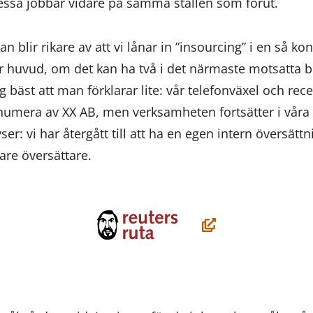
essa jobbar vidare på samma ställen som förut.
an blir rikare av att vi lånar in ”insourcing” i en så kon
ver huvud, om det kan ha två i det närmaste motsatta b
g bäst att man förklarar lite: vår telefonväxel och rec
umera av XX AB, men verksamheten fortsätter i våra e
er: vi har återgått till att ha en egen intern översätt
gare översättare.
(öppnas
i
ett
nytt
fönster,