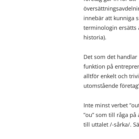
översättningsavdelnin
innebär att kunniga
terminologin ersätt
historia).
Det som det handlar o
funktion på entrepren
alltför enkelt och tri
utomstående företag
Inte minst verbet ”out
”ou” som till råga på 
till uttalet /-sårka/. S