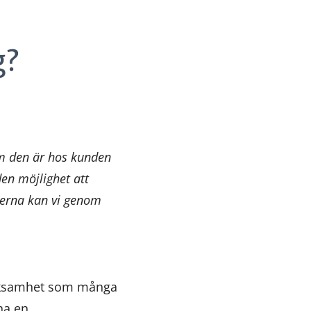
g?
om den är hos kunden
den möjlighet att
terna kan vi genom
erksamhet som många
ha en