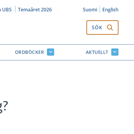
m UBS
Temaåret 2026
Suomi
English
SÖK
ORDBÖCKER
AKTUELLT
k
Ordböcker
Aktuellt
or
undersidor
undersi
g?