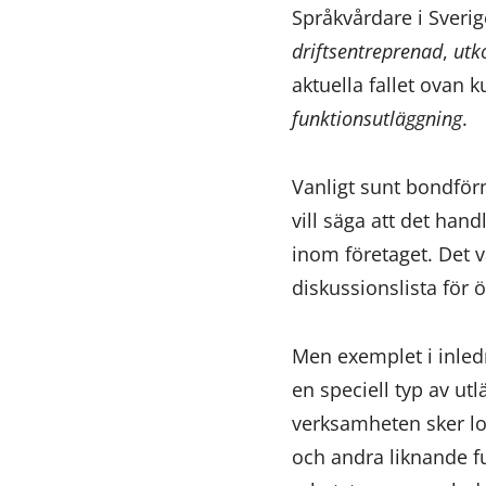
Språkvårdare i Sveri
driftsentreprenad
,
utk
aktuella fallet ovan 
funktionsutläggning
.
Vanligt sunt bondförn
vill säga att det han
inom företaget. Det v
diskussionslista för 
Men exemplet i inledn
en speciell typ av ut
verksamheten sker lo
och andra liknande f