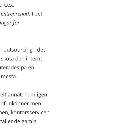
 t.ex.
 entreprenad
. I det
ingar för
 ”outsourcing”, det
 sköta den internt
kuterades på en
t mesta.
helt annat, nämligen
tödfunktioner men
nen, kontorsservicen
täller de gamla