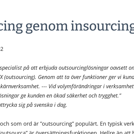
cing genom insourcin
02
specialist på att erbjuda outsourcinglösningar oavsett 
XX (outsourcing). Genom att ta över funktioner ger vi kun
n kärnverksamhet. --- Vid volymförändringar i verksamhe
ösningar ge kunden en ökad säkerhet och trygghet.”
ttrycka sig på svenska i dag.
och som ord är ”outsourcing” populärt. En typisk v
 ”outsourca” är översättningsfunktionen. Hellre än att 