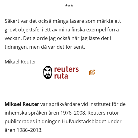
***
Säkert var det också många läsare som märkte ett
grovt objektsfel i ett av mina finska exempel förra
veckan. Det gjorde jag också när jag läste det i
tidningen, men då var det för sent.
Mikael Reuter
(öppnas
i
ett
nytt
Mikael Reuter
var språkvårdare vid Institutet för de
fönster,
inhemska språken åren 1976–2008. Reuters rutor
du
publicerades i tidningen Hufvudstadsbladet under
flyttar
åren 1986–2013.
till