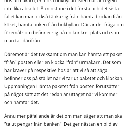
hos urmakarn, en bok i bokhyllan. Men här är regeln
inte lika absolut. Åtminstone i det första och det sista
fallet kan man också tänka sig från: hämta brickan från
köket, hämta boken från bokhyllan. Där är det fråga om
föremål som befinner sig på en konkret plats och som
man tar därifrån.
Däremot är det tveksamt om man kan hämta ett paket
”från” posten eller en klocka ”från” urmakarn. Det som
här kräver på respektive hos är att vi så att säga
befinner oss på stället när vi tar ut paketet och klockan.
Uppmaningen Hämta paketet från posten förutsätter
på något sätt att det redan är uttaget när vi kommer
och hämtar det.
Ännu mer påfallande är det om man säger att man ska
”ta ut pengar från banken”. Det ger nästan en bild av