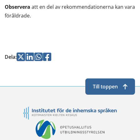
en
Observera
att en del av rekommendationerna kan vara
annan
föråldrade.
tjänst)
Jaa
Jaa
Jaa
Jaa
Dela
:
Twitterissä
LinkedInissä
WhatsApissa
Facebookissa
Till toppen