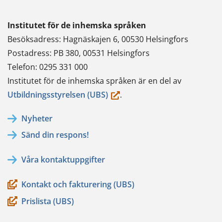
Institutet för de inhemska språken
Besöksadress: Hagnäskajen 6, 00530 Helsingfors
Postadress: PB 380, 00531 Helsingfors
Telefon: 0295 331 000
Institutet för de inhemska språken är en del av
(du
Utbildningsstyrelsen (UBS)
.
flyttar
Nyheter
till
Sänd din respons!
en
annan
Våra kontaktuppgifter
tjänst)
Kontakt och fakturering (UBS)
Prislista (UBS)