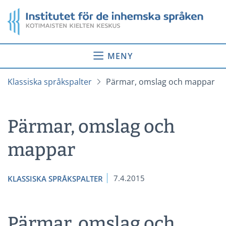
Gå
Startsida
till
innehåll
MENY
Klassiska språkspalter
Pärmar, omslag och mappar
Pärmar, omslag och
mappar
7.4.2015
KLASSISKA SPRÅKSPALTER
Pärmar, omslag och