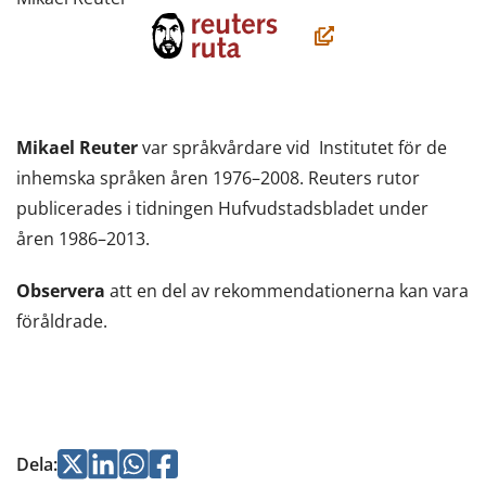
(öppnas
i
ett
nytt
Mikael Reuter
var språkvårdare vid Institutet för de
fönster,
inhemska språken åren 1976–2008. Reuters rutor
du
publicerades i tidningen Hufvudstadsbladet under
flyttar
åren 1986–2013.
till
en
Observera
att en del av rekommendationerna kan vara
annan
föråldrade.
tjänst)
Jaa
Jaa
Jaa
Jaa
Dela
: