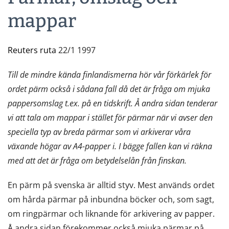
mappar
Reuters ruta
22/1 1997
Till de mindre kända finlandismerna hör vår förkärlek för
ordet pärm också i sådana fall då det är fråga om mjuka
pappersomslag t.ex. på en tidskrift. Å andra sidan tenderar
vi att tala om mappar i stället för pärmar när vi avser den
speciella typ av breda pärmar som vi arkiverar våra
växande högar av A4-papper i. I bägge fallen kan vi räkna
med att det är fråga om betydelselån från finskan.
En pärm på svenska är alltid styv. Mest används ordet
om hårda pärmar på inbundna böcker och, som sagt,
om ringpärmar och liknande för arkivering av papper.
Å andra sidan förekommer också mjuka pärmar på