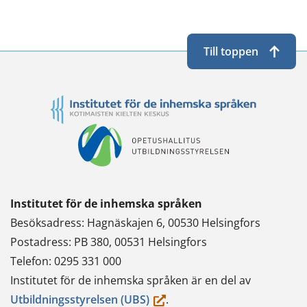
Twitterissä
LinkedInissä
WhatsApissa
Facebookissa
Till toppen
Institutet för de inhemska språken
Besöksadress: Hagnäskajen 6, 00530 Helsingfors
Postadress: PB 380, 00531 Helsingfors
Telefon: 0295 331 000
Institutet för de inhemska språken är en del av
(du
Utbildningsstyrelsen (UBS)
.