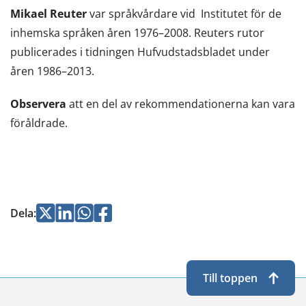
Mikael Reuter
var språkvårdare vid Institutet för de
fönster,
inhemska språken åren 1976–2008. Reuters rutor
du
publicerades i tidningen Hufvudstadsbladet under
flyttar
åren 1986–2013.
till
en
Observera
att en del av rekommendationerna kan vara
annan
föråldrade.
tjänst)
Jaa
Jaa
Jaa
Jaa
Dela
:
Twitterissä
LinkedInissä
WhatsApissa
Facebookissa
Till toppen