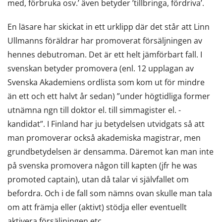
med, förbruka osv.’ även betyder ’tillbringa, fördriva’.
En läsare har skickat in ett urklipp där det står att Linn
Ullmanns föräldrar har promoverat försäljningen av
hennes debutroman. Det är ett helt jämförbart fall. I
svenskan betyder promovera (enl. 12 upplagan av
Svenska Akademiens ordlista som kom ut för mindre
än ett och ett halvt år sedan) ”under högtidliga former
utnämna ngn till doktor el. till simmagister el. -
kandidat”. I Finland har ju betydelsen utvidgats så att
man promoverar också akademiska magistrar, men
grundbetydelsen är densamma. Däremot kan man inte
på svenska promovera någon till kapten (jfr he was
promoted captain), utan då talar vi självfallet om
befordra. Och i de fall som nämns ovan skulle man tala
om att främja eller (aktivt) stödja eller eventuellt
aktivera försäljningen etc.