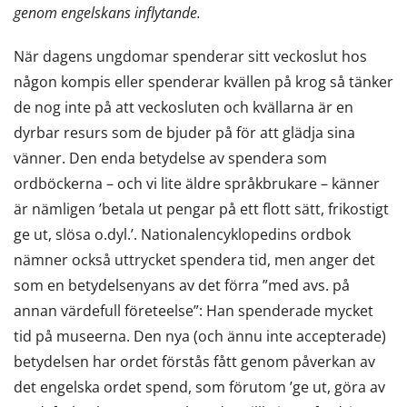
genom engelskans inflytande.
När dagens ungdomar spenderar sitt veckoslut hos
någon kompis eller spenderar kvällen på krog så tänker
de nog inte på att veckosluten och kvällarna är en
dyrbar resurs som de bjuder på för att glädja sina
vänner. Den enda betydelse av spendera som
ordböckerna – och vi lite äldre språkbrukare – känner
är nämligen ’betala ut pengar på ett flott sätt, frikostigt
ge ut, slösa o.dyl.’. Nationalencyklopedins ordbok
nämner också uttrycket spendera tid, men anger det
som en betydelsenyans av det förra ”med avs. på
annan värdefull företeelse”: Han spenderade mycket
tid på museerna. Den nya (och ännu inte accepterade)
betydelsen har ordet förstås fått genom påverkan av
det engelska ordet spend, som förutom ’ge ut, göra av