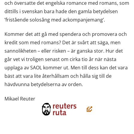
och översatte det engelska romance med romans, som
dittills i svenskan bara hade den gamla betydelsen
’fristående solosång med ackompanjemang’.
Kommer det att gå med spendera och promovera och
kredit som med romans? Det är svårt att säga, men
sannolikheten – eller risken – är ganska stor. Hur det
går vet vi troligen senast om cirka tio år när nästa
upplaga av SAOL kommer ut. Men till dess kan det vara
bäst att vara lite återhållsam och hålla sig till de
hävdvunna betydelserna av orden.
Mikael Reuter
(öppnas
i
ett
nytt