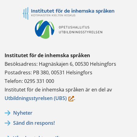
Institutet för de inhemska språken
Besöksadress: Hagnäskajen 6, 00530 Helsingfors
Postadress: PB 380, 00531 Helsingfors
Telefon: 0295 331 000
Institutet för de inhemska språken är en del av
(du
Utbildningsstyrelsen (UBS)
.
flyttar
Nyheter
till
Sänd din respons!
en
annan