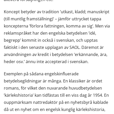
Koncept betyder av tradition ’utkast, kladd; manuskript
(till muntlig framställning)’ – jämför uttrycket tappa
koncepterna ’förlora fattningen, komma av sig’. Men via
reklamspråket har den engelska betydelsen ’idé,
begrepp’ kommit in också i svenskan, och upptas
faktiskt i den senaste upplagan av SAOL. Däremot är
användningen av kredit i betydelsen ’erkännande, ära,
heder osv.’ ännu inte accepterad i svenskan.
Exemplen på sådana engelskinfluerade
betydelseglidningar är många. En klassiker är ordet
romans, för vilket den nuvarande huvudbetydelsen
’kärlekshistoria’ kan tidfästas till en viss dag år 1954. En
ouppmärksam nattredaktör på en nyhetsbyrå kablade
då ut en nyhet om en engelsk kunglig kärlekshistoria,