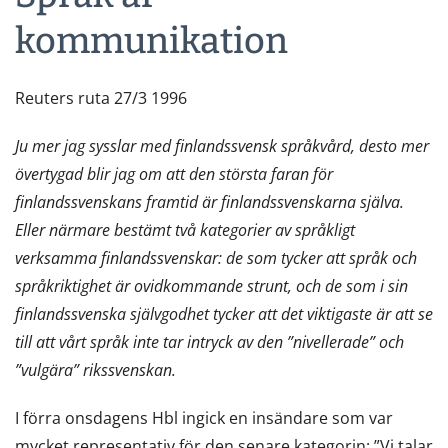
kommunikation
Reuters ruta 27/3 1996
Ju mer jag sysslar med finlandssvensk språkvård, desto mer
övertygad blir jag om att den största faran för
finlandssvenskans framtid är finlandssvenskarna själva.
Eller närmare bestämt två kategorier av språkligt
verksamma finlandssvenskar: de som tycker att språk och
språkriktighet är ovidkommande strunt, och de som i sin
finlandssvenska självgodhet tycker att det viktigaste är att se
till att vårt språk inte tar intryck av den ”nivellerade” och
”vulgära” rikssvenskan.
I förra onsdagens Hbl ingick en insändare som var
mycket representativ för den senare kategorin: ”Vi talar