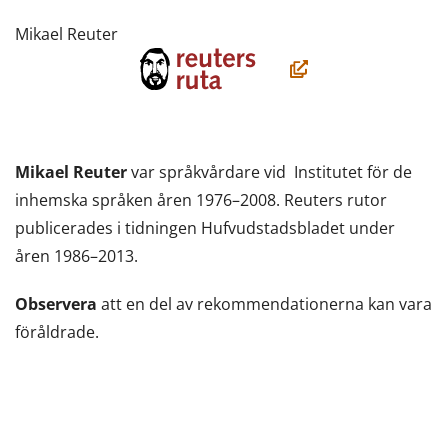
Mikael Reuter
(öppnas
i
ett
nytt
Mikael Reuter
var språkvårdare vid Institutet för de
fönster,
inhemska språken åren 1976–2008. Reuters rutor
du
publicerades i tidningen Hufvudstadsbladet under
flyttar
åren 1986–2013.
till
en
Observera
att en del av rekommendationerna kan vara
annan
föråldrade.
tjänst)