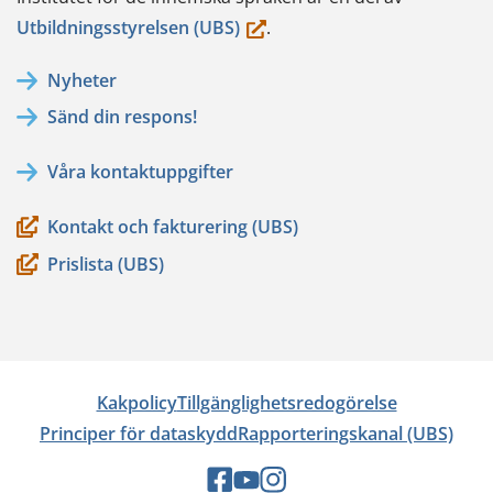
(du
Utbildningsstyrelsen (UBS)
.
flyttar
Nyheter
till
Sänd din respons!
en
annan
Våra kontaktuppgifter
tjänst)
Kontakt och fakturering (UBS)
Prislista (UBS)
Kakpolicy
Tillgänglighetsredogörelse
Principer för dataskydd
Rapporteringskanal (UBS)
Sociala
Sociala
Sociala