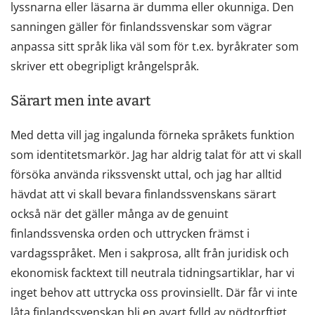
lyssnarna eller läsarna är dumma eller okunniga. Den
sanningen gäller för finlandssvenskar som vägrar
anpassa sitt språk lika väl som för t.ex. byråkrater som
skriver ett obegripligt krångelspråk.
Särart men inte avart
Med detta vill jag ingalunda förneka språkets funktion
som identitetsmarkör. Jag har aldrig talat för att vi skall
försöka använda rikssvenskt uttal, och jag har alltid
hävdat att vi skall bevara finlandssvenskans särart
också när det gäller många av de genuint
finlandssvenska orden och uttrycken främst i
vardagsspråket. Men i sakprosa, allt från juridisk och
ekonomisk facktext till neutrala tidningsartiklar, har vi
inget behov att uttrycka oss provinsiellt. Där får vi inte
låta finlandssvenskan bli en avart fylld av nödtorftigt