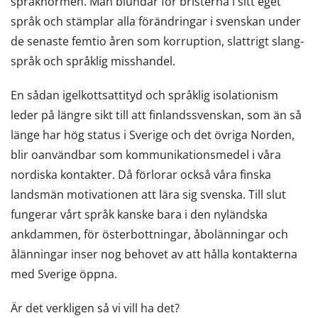
språknormen. Man blundar för bristerna i sitt eget
språk och stämplar alla förändringar i svenskan under
de senaste femtio åren som korruption, slattrigt slang-
språk och språklig misshandel.
En sådan igelkottsattityd och språklig isolationism
leder på längre sikt till att finlandssvenskan, som än så
länge har hög status i Sverige och det övriga Norden,
blir oanvändbar som kommunikationsmedel i våra
nordiska kontakter. Då förlorar också våra finska
landsmän motivationen att lära sig svenska. Till slut
fungerar vårt språk kanske bara i den nyländska
ankdammen, för österbottningar, åbolänningar och
ålänningar inser nog behovet av att hålla kontakterna
med Sverige öppna.
Är det verkligen så vi vill ha det?