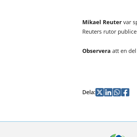
Mikael Reuter
var s
Reuters rutor public
Observera
att en de
Dela
:
Jaa
Jaa
Jaa
Jaa
Twitterissä
LinkedInissä
WhatsApi
Faceb