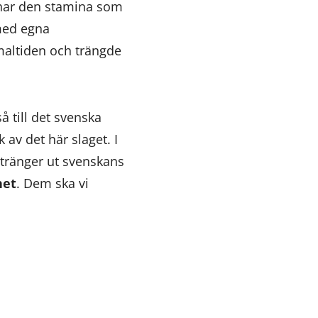
t har den stamina som
 med egna
maltiden och trängde
 till det svenska
av det här slaget. I
e tränger ut svenskans
het
. Dem ska vi