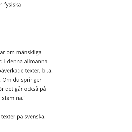
n fysiska
alar om mänskliga
rd i denna allmänna
åverkade texter, bl.a.
. Om du springer
för det går också på
n stamina.”
texter på svenska.