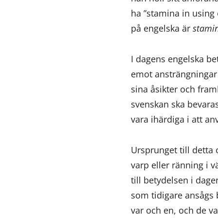
ha ”stamina in using
på engelska är
stami
I dagens engelska be
emot ansträngningar o
sina åsikter och fra
svenskan ska bevaras
vara ihärdiga i att an
Ursprunget till detta
varp eller ränning i 
till betydelsen i dag
som tidigare ansågs be
var och en, och de va