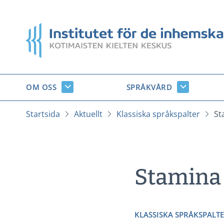
Gå
till
Startsida
innehåll
OM OSS
SPRÅKVÅRD
Om
Språkvård
oss
undersido
undersidor
Startsida
Aktuellt
Klassiska språkspalter
St
Stamina
KLASSISKA SPRÅKSPALT