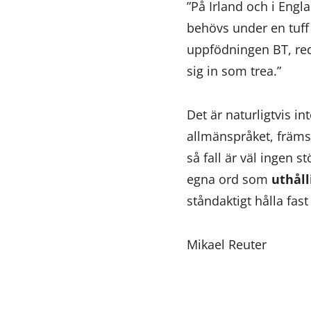
”På Irland och i Eng
behövs under en tuff
uppfödningen BT, red
sig in som trea.”
Det är naturligtvis in
allmänspråket, främst
så fall är väl ingen s
egna ord som
uthåll
ståndaktigt hålla fast 
Mikael Reuter