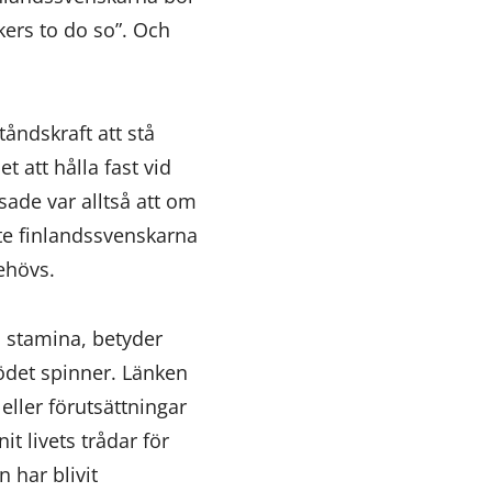
ers to do so”. Och
tåndskraft att stå
 att hålla fast vid
ade var alltså att om
te finlandssvenskarna
behövs.
r. stamina, betyder
 ödet spinner. Länken
eller förutsättningar
t livets trådar för
 har blivit