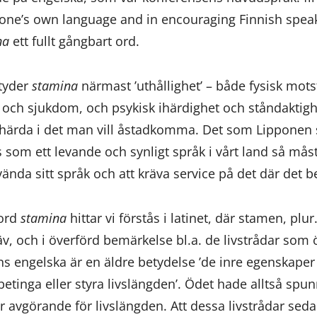
 one’s own language and in encouraging Finnish speak
na
ett fullt gångbart ord.
tyder
stamina
närmast ’uthållighet’ – både fysisk mots
ch sjukdom, och psykisk ihärdighet och ståndaktighet
mhärda i det man vill åstadkomma. Det som Lipponen s
 som ett levande och synligt språk i vårt land så mås
vända sitt språk och att kräva service på det där det 
 ord
stamina
hittar vi förstås i latinet, där stamen, plu
väv, och i överförd bemärkelse bl.a. de livstrådar som
ens engelska är en äldre betydelse ’de inre egenskaper 
tinga eller styra livslängden’. Ödet hade alltså spunni
r avgörande för livslängden. Att dessa livstrådar sedan