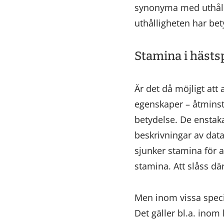
synonyma med uthållig
uthålligheten har bet
Stamina i hästs
Är det då möjligt at
egenskaper – åtminst
betydelse. De enstaka
beskrivningar av dat
sjunker stamina för at
stamina. Att slåss dä
Men inom vissa speci
Det gäller bl.a. inom