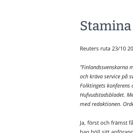
Stamina
Reuters ruta 23/10 2
”Finlandssvenskarna m
och kräva service på s
Folktingets konferens 
Hufvudstadsbladet. Men
med redaktionen. Ordet
Ja, först och främst 
han höll sitt anföra