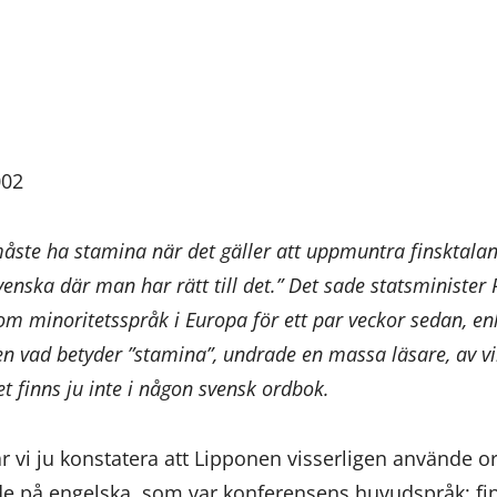
002
åste ha stamina när det gäller att uppmuntra finsktalan
venska där man har rätt till det.” Det sade statsministe
om minoritetsspråk i Europa för ett par veckor sedan, enl
 vad betyder ”stamina”, undrade en massa läsare, av vil
 finns ju inte i någon svensk ordbok.
får vi ju konstatera att Lipponen visserligen använde o
nde på engelska, som var konferensens huvudspråk: f