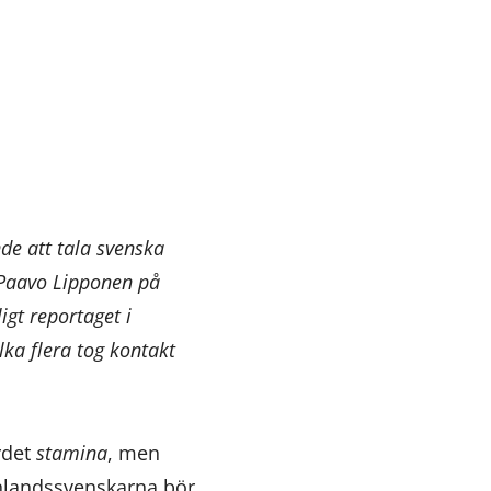
de att tala svenska
r Paavo Lipponen på
igt reportaget i
ka flera tog kontakt
rdet
stamina
, men
inlandssvenskarna bör