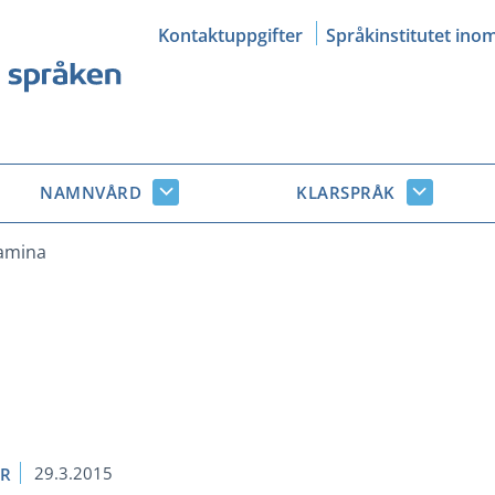
Kontaktuppgifter
Språkinstitutet ino
NAMNVÅRD
KLARSPRÅK
Namnvård
Klarsprå
r
undersidor
undersid
amina
29.3.2015
ER