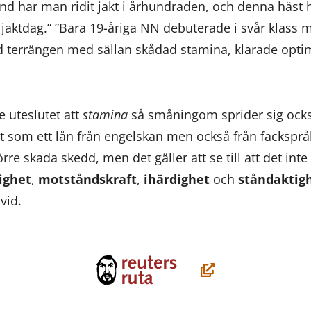
land har man ridit jakt i århundraden, och denna häs
 jaktdag.” ”Bara 19-åriga NN debuterade i svår klass
 terrängen med sällan skådad stamina, klarade opti
te uteslutet att
stamina
så småningom sprider sig också
 som ett lån från engelskan men också från fackspråk 
törre skada skedd, men det gäller att se till att det int
ighet
,
motståndskraft
,
ihärdighet
och
ståndaktig
vid.
(öppnas
i
ett