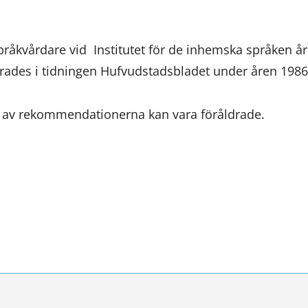
nytt
fönster,
pråkvårdare vid Institutet för de inhemska språken å
du
erades i tidningen Hufvudstadsbladet under åren 198
flyttar
till
l av rekommendationerna kan vara föråldrade.
en
annan
tjänst)
ssa
ookissa