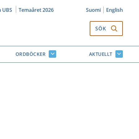
m UBS
Temaåret 2026
Suomi
English
SÖK
ORDBÖCKER
AKTUELLT
k
Ordböcker
Aktuellt
or
undersidor
undersi