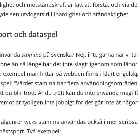
het och motståndskraft är lätt att förstå, och via de
ydelsen utvidgats till ihärdighet och ståndaktighet.
port och dataspel
t använda
stamina
på svenska? Nej, inte gärna när vi t
one än så länge har det inte slagit igenom som låno
 exempel man hittar på webben finns i klart engelskp
aspel: ”Värdet stamina har flera användningsområden
t du blir trött. Är du trött kan du inte använda magi 
remot är tydligen inte jobbigt för det går inte åt någo
algenrer tycks stamina användas också i mer seriösa 
 hästsport. Två exempel: