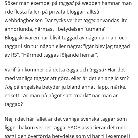
Söker man exempel på
taggad
på webben hamnar man
i de flesta fallen på privata bloggar, alltså
webbdagböcker. Där tycks verbet
tagga
användas lite
annorlunda, närmast i betydelsen 'utmana'.
Bloggskrivaren har blivit taggad av någon annan, och
taggar i sin tur någon eller några: "Igår blev jag taggad
av RS", "Härmed taggas följande herrar".
Varifrån kommer då detta
tagga
och
taggad
? Har det
med vanliga taggar att göra, eller är det en anglicism?
Tag
på engelska betyder ju bland annat 'lapp, märke,
etikett'. Är man på något sätt "märkt" när man är
taggad?
Nej, i det här fallet är det vanliga svenska taggar som
ligger bakom verbet tagga. SAOB associerar det med
tagg
i den överförda betydelse som vi har till exempel i