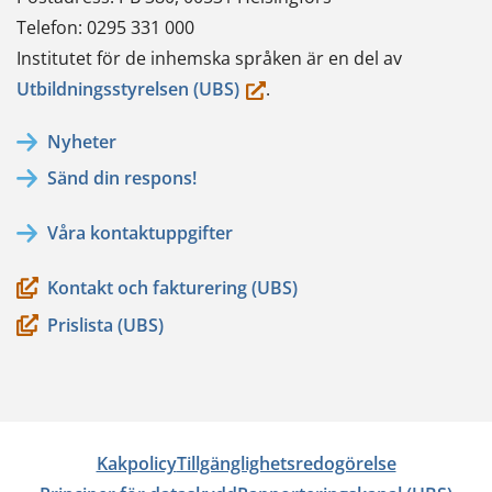
Telefon: 0295 331 000
Institutet för de inhemska språken är en del av
(du
Utbildningsstyrelsen (UBS)
.
flyttar
Nyheter
till
Sänd din respons!
en
annan
Våra kontaktuppgifter
tjänst)
Kontakt och fakturering (UBS)
Prislista (UBS)
Kakpolicy
Tillgänglighetsredogörelse