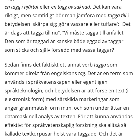
en tagg i hjärtat
eller
en tagg av saknad
. Det kan vara
riktigt, men samtidigt bör man jämföra med
tagga till
i
betydelsen 'skärpa sig; göra vassare eller tuffare': "Det
är dags att tagga till nu", "Vi måste tagga till anfallet".
Den som är taggad är kanske både eggad av taggar
som sticks och själv försedd med vassa taggar?
Sedan finns det faktiskt ett annat verb
tagga
som
kommer direkt från engelskans
tag
. Det är en term som
används i språkvetenskapen eller egentligen
språkteknologin, och betydelsen är att förse en text (i
elektronisk form) med särskilda markeringar som
anger grammatisk form m.m. och som underlättar en
datamaskinell analys av texten. För att kunna användas
effektivt för språkvetenskaplig forskning ska alltså så
kallade textkorpusar helst vara taggade. Och det är