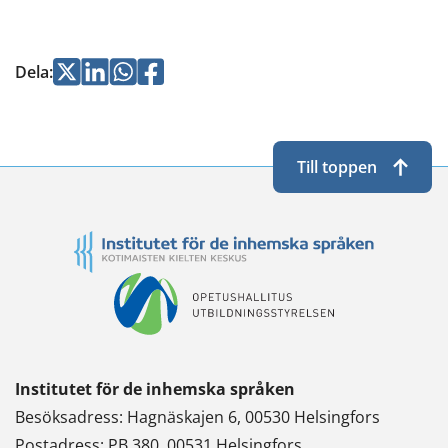
Jaa
Jaa
Jaa
Jaa
Dela
:
Twitterissä
LinkedInissä
WhatsApissa
Facebookissa
Till toppen
Institutet för de inhemska språken
Besöksadress: Hagnäskajen 6, 00530 Helsingfors
Postadress: PB 380, 00531 Helsingfors