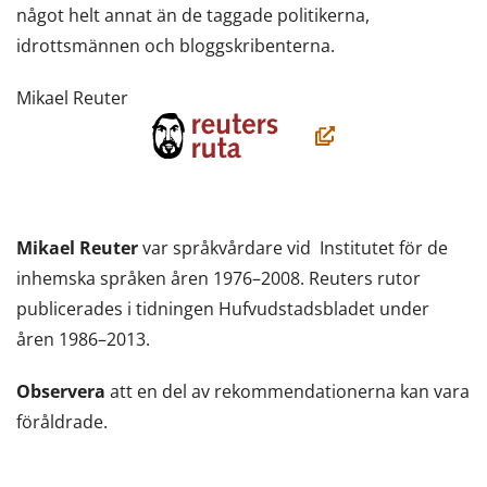
något helt annat än de taggade politikerna,
idrottsmännen och bloggskribenterna.
Mikael Reuter
(öppnas
i
ett
nytt
Mikael Reuter
var språkvårdare vid Institutet för de
fönster,
inhemska språken åren 1976–2008. Reuters rutor
du
publicerades i tidningen Hufvudstadsbladet under
flyttar
åren 1986–2013.
till
en
Observera
att en del av rekommendationerna kan vara
annan
föråldrade.
tjänst)