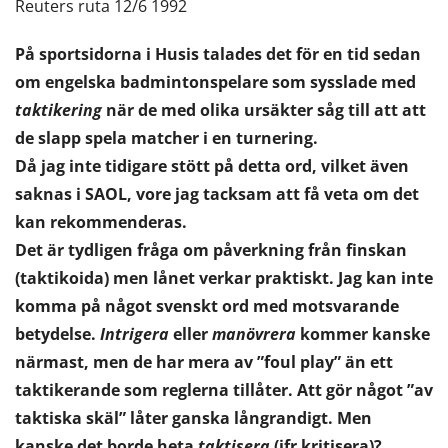
Reuters ruta 12/6 1992
På sportsidorna i Husis talades det för en tid sedan
om engelska badmintonspelare som sysslade med
taktikering
när de med olika ursäkter såg till att att
de slapp spela matcher i en turnering.
Då jag inte tidigare stött på detta ord, vilket även
saknas i SAOL, vore jag tacksam att få veta om det
kan rekommenderas.
Det är tydligen fråga om påverkning från finskan
(taktikoida) men lånet verkar praktiskt. Jag kan inte
komma på något svenskt ord med motsvarande
betydelse.
Intrigera
eller
manövrera
kommer kanske
närmast, men de har mera av ”foul play” än ett
taktikerande som reglerna tillåter. Att gör något ”av
taktiska skäl” låter ganska långrandigt. Men
kanske det borde heta
taktisera
(jfr kritisera)?