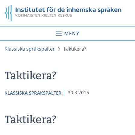
Gå
Startsida
till
innehåll
MENY
Klassiska språkspalter
Taktikera?
Taktikera?
30.3.2015
KLASSISKA SPRÅKSPALTER
Taktikera?