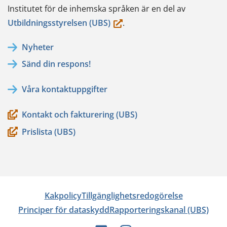
Institutet för de inhemska språken är en del av
(du
Utbildningsstyrelsen (UBS)
.
flyttar
Nyheter
till
Sänd din respons!
en
annan
Våra kontaktuppgifter
tjänst)
Kontakt och fakturering (UBS)
Prislista (UBS)
Kakpolicy
Tillgänglighetsredogörelse
Principer för dataskydd
Rapporteringskanal (UBS)