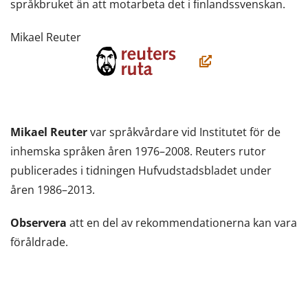
språkbruket än att motarbeta det i finlandssvenskan.
Mikael Reuter
(öppnas
i
ett
nytt
Mikael Reuter
var språkvårdare vid Institutet för de
fönster,
inhemska språken åren 1976–2008. Reuters rutor
du
publicerades i tidningen Hufvudstadsbladet under
flyttar
åren 1986–2013.
till
en
Observera
att en del av rekommendationerna kan vara
annan
föråldrade.
tjänst)