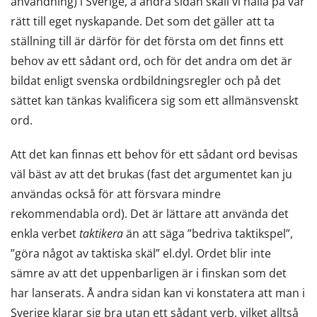
användning) i Sverige, å andra sidan skall vi hålla på vår
rätt till eget nyskapande. Det som det gäller att ta
ställning till är därför för det första om det finns ett
behov av ett sådant ord, och för det andra om det är
bildat enligt svenska ordbildningsregler och på det
sättet kan tänkas kvalificera sig som ett allmänsvenskt
ord.
Att det kan finnas ett behov för ett sådant ord bevisas
väl bäst av att det brukas (fast det argumentet kan ju
användas också för att försvara mindre
rekommendabla ord). Det är lättare att använda det
enkla verbet
taktikera
än att säga ”bedriva taktikspel”,
”göra något av taktiska skäl” el.dyl. Ordet blir inte
sämre av att det uppenbarligen är i finskan som det
har lanserats. Å andra sidan kan vi konstatera att man i
Sverige klarar sig bra utan ett sådant verb, vilket alltså