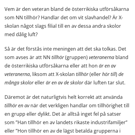
Vem är den veteran bland de österrikiska utförsåkarna
som NN tillhör? Handlar det om vit slavhandel? Är X-
skolan något slags filial till en av dessa andra skolor
med dålig luft?
Så är det förstås inte meningen att det ska tolkas. Det
som avses är att NN
tillhör
(gruppen)
veteranerna
bland
de österrikiska utförsåkarna eller att hon
är en av
veteranerna
, liksom att X-skolan
tillhör
(eller
hör till
)
de
många skolor
eller
är en av de skolor
där luften tar slut.
Däremot är det naturligtvis helt korrekt att använda
tillhör en av
när det verkligen handlar om tillhörighet till
en grupp eller dylikt. Det är alltså inget fel på satser
som ”Han tillhör en av landets rikaste industrifamiljer”
eller ”Hon tillhör en av de lägst betalda grupperna i