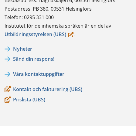
Besöksadress: Hagnäskajen 6, 00530 Helsingfors
Postadress: PB 380, 00531 Helsingfors
Telefon: 0295 331 000
Institutet för de inhemska språken är en del av
(du
Utbildningsstyrelsen (UBS)
.
flyttar
Nyheter
till
Sänd din respons!
en
annan
Våra kontaktuppgifter
tjänst)
Kontakt och fakturering (UBS)
Prislista (UBS)