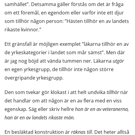
samhället”. Detsamma gäller förstås om det är fråga
om ett föremål, en egendom eller varför inte ett djur
som tillhör någon person: ”Hästen tillhör en av landets
rikaste kvinnor.”
Ett gränsfall är möjligen exemplet ”läkarna tillhör en av
de yrkeskategorier i landet som mår sämst”. Men där
är jag nog böjd att vända tummen ner. Läkarna
utgör
en egen yrkesgrupp, de tillhör inte någon större
övergripande yrkesgrupp.
Den som tvekar gör klokast i att helt undvika
tillhör
när
det handlar om att någon är en av flera med en viss
egenskap. Säg eller skriv hellre
hon är en av veteranerna,
han är en av landets rikaste män.
En besläktad konstruktion är
räknas till
. Det heter alltså