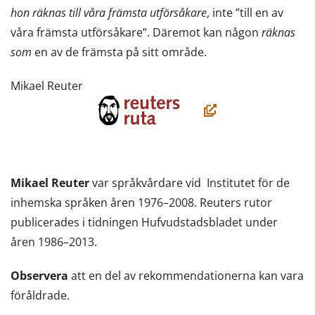
hon räknas till våra främsta utförsåkare
, inte ”till en av
våra främsta utförsåkare”. Däremot kan någon
räknas
som
en av de främsta på sitt område.
Mikael Reuter
(öppnas
i
ett
nytt
Mikael Reuter
var språkvårdare vid Institutet för de
fönster,
inhemska språken åren 1976–2008. Reuters rutor
du
publicerades i tidningen Hufvudstadsbladet under
flyttar
åren 1986–2013.
till
en
Observera
att en del av rekommendationerna kan vara
annan
föråldrade.
tjänst)