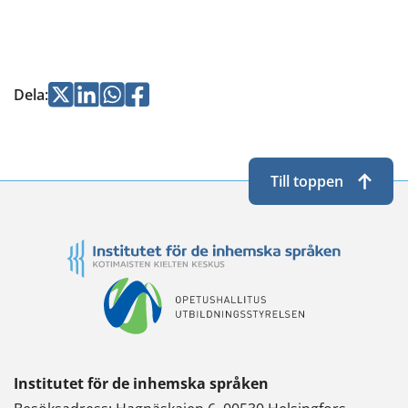
Jaa
Jaa
Jaa
Jaa
Dela
:
Twitterissä
LinkedInissä
WhatsApissa
Facebookissa
Till toppen
Institutet för de inhemska språken