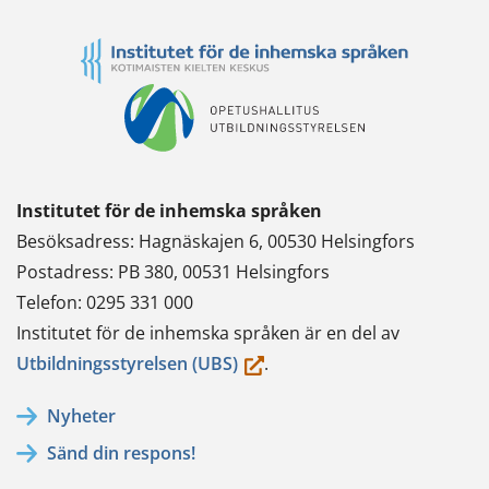
Institutet för de inhemska språken
Besöksadress: Hagnäskajen 6, 00530 Helsingfors
Postadress: PB 380, 00531 Helsingfors
Telefon: 0295 331 000
Institutet för de inhemska språken är en del av
(du
Utbildningsstyrelsen (UBS)
.
flyttar
Nyheter
till
Sänd din respons!
en
annan