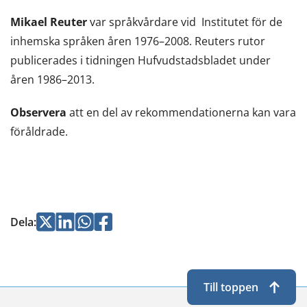
nytt
Mikael Reuter
var språkvårdare vid Institutet för de
fönster,
inhemska språken åren 1976–2008. Reuters rutor
du
publicerades i tidningen Hufvudstadsbladet under
flyttar
åren 1986–2013.
till
en
Observera
att en del av rekommendationerna kan vara
annan
föråldrade.
tjänst)
Jaa
Jaa
Jaa
Jaa
Dela
:
Twitterissä
LinkedInissä
WhatsApissa
Facebookissa
Till toppen