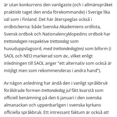
är utan konkurrens den vanligaste (och i allmänspråket
praktiskt taget den enda förekommande) i Sverige lika
väl som i Finland. Det här återspeglas också i
ordböckerna: både Svenska Akademiens ordlista,
Svensk ordbok och Nationalencyklopedins ordbok har
trettondagen
respektive
trettondag
som
huvuduppslagsord, med
trettondedag(en)
som biform (i
SAOL och NEO markerad som
äv
., vilket enligt
inledningen till SAOL anger ”ett alternativ som också är
möjligt men som rekommenderas i andra hand”).
Av någon anledning har ändå den i vanligt språkbruk
föråldrade formen
trettondedag jul
fått kvarstå som
officiell benämning på den 6 januari i den svenska
almanackan och uppenbarligen i svenska kyrkans
officiella språkbruk. Ett intressant faktum är också att