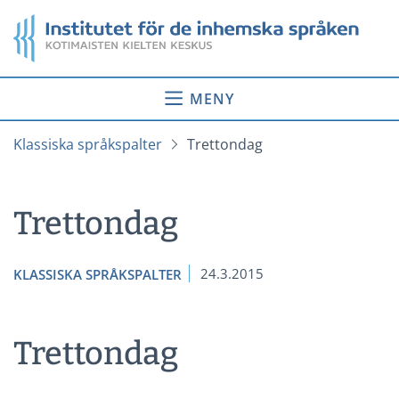
Gå
Startsida
till
innehåll
MENY
Klassiska språkspalter
Trettondag
Trettondag
24.3.2015
KLASSISKA SPRÅKSPALTER
Trettondag