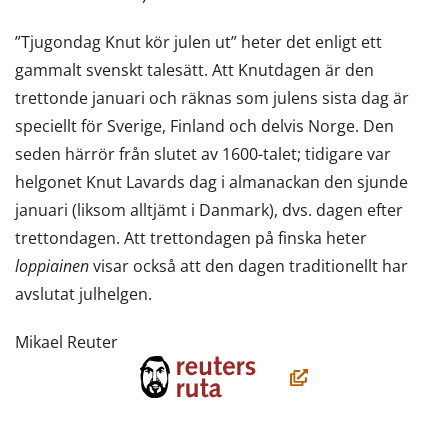
”Tjugondag Knut kör julen ut” heter det enligt ett
gammalt svenskt talesätt. Att Knutdagen är den
trettonde januari och räknas som julens sista dag är
speciellt för Sverige, Finland och delvis Norge. Den
seden härrör från slutet av 1600-talet; tidigare var
helgonet Knut Lavards dag i almanackan den sjunde
januari (liksom alltjämt i Danmark), dvs. dagen efter
trettondagen. Att trettondagen på finska heter
loppiainen
visar också att den dagen traditionellt har
avslutat julhelgen.
Mikael Reuter
(öppnas
i
ett