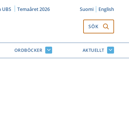
m UBS
Temaåret 2026
Suomi
English
SÖK
ORDBÖCKER
AKTUELLT
k
Ordböcker
Aktuellt
or
undersidor
undersi