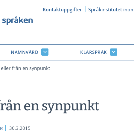
Kontaktuppgifter
Språkinstitutet ino
NAMNVÅRD
KLARSPRÅK
Namnvård
Klarsprå
r
undersidor
undersid
 eller från en synpunkt
 från en synpunkt
30.3.2015
ER