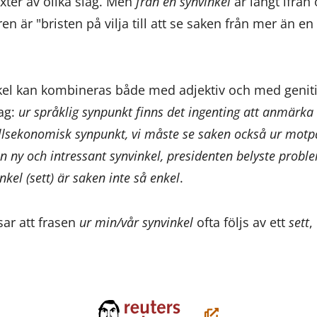
xter av olika slag. Men
från en synvinkel
är långt ifrån 
n är "bristen på vilja till att se saken från mer än en
kel kan kombineras både med adjektiv och med genit
lag:
ur språklig synpunkt finns det ingenting att anmärka
lsekonomisk synpunkt, vi måste se saken också ur motp
n ny och intressant synvinkel, presidenten belyste probl
nkel (sett) är saken inte så enkel
.
sar att frasen
ur min/vår synvinkel
ofta följs av ett
sett
,
(öppnas