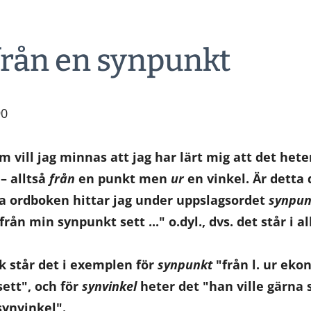
 från en synpunkt
90
 vill jag minnas att jag har lärt mig att det hete
– alltså
från
en punkt men
ur
en vinkel. Är detta 
ka ordboken hittar jag under uppslagsordet
synpun
rån min synpunkt sett ..." o.dyl., dvs. det står i a
 står det i exemplen för
synpunkt
"från l. ur ek
ett", och för
synvinkel
heter det "han ville gärna 
synvinkel".