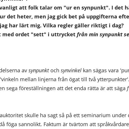
vanligt att folk talar om "ur en synpunkt". I det här
hur det heter, men jag gick bet på uppgifterna ef
ag har lärt mig. Vilka regler gäller riktigt i dag?
t med ordet "sett" i uttrycket
från min synpunkt se
delserna av
synpunkt
och
synvinkel
kan sägas vara 'pun
vinkeln mellan linjerna från ögat till två ytterpunkter'.
den sega föreställningen att det enda rätta är att säga
auktoritet skulle ha sagt så på ett seminarium under
å föga sannolikt. Faktum är tvärtom att språkvårdare