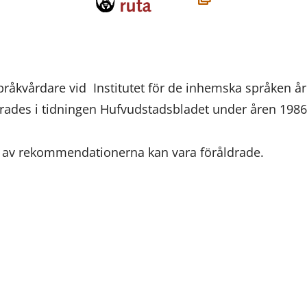
i
ett
nytt
fönster,
pråkvårdare vid Institutet för de inhemska språken å
du
erades i tidningen Hufvudstadsbladet under åren 198
flyttar
till
l av rekommendationerna kan vara föråldrade.
en
annan
tjänst)
ssa
ookissa