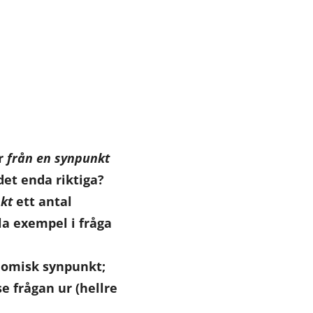
r
från en synpunkt
det enda riktiga?
kt
ett antal
lla exempel i fråga
onomisk synpunkt;
se frågan ur (hellre