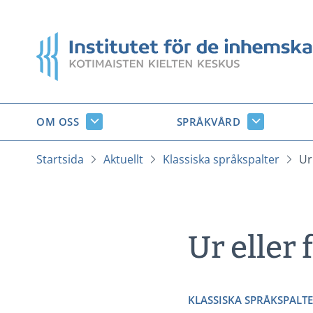
Gå
till
Startsida
innehåll
OM OSS
SPRÅKVÅRD
Om
Språkvård
oss
undersido
undersidor
Startsida
Aktuellt
Klassiska språkspalter
Ur
Ur eller
KLASSISKA SPRÅKSPALT