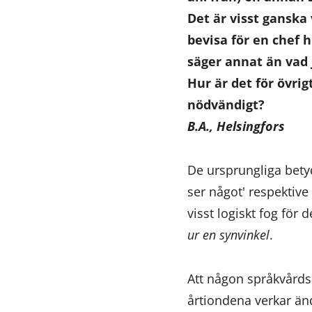
Det är visst ganska 
bevisa för en chef 
säger annat än vad j
Hur är det för övrig
nödvändigt?
B.A., Helsingfors
De ursprungliga bety
ser något' respektive '
visst logiskt fog för 
ur en synvinkel
.
Att någon språkvårds
årtiondena verkar änd