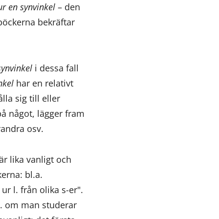
r en synvinkel
– den
böckerna bekräftar
ynvinkel
i dessa fall
nkel
har en relativt
a sig till eller
på något, lägger fram
randra osv.
är lika vanligt och
erna: bl.a.
r l. från olika s-er".
ex. om man studerar