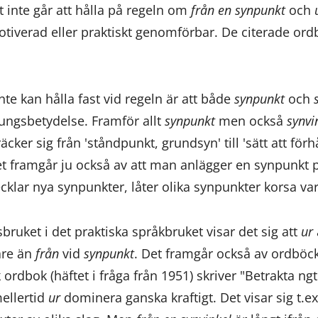
t inte går att hålla på regeln om
från en synpunkt
och
u
otiverad eller praktiskt genomförbar. De citerade ord
nte kan hålla fast vid regeln är att både
synpunkt
och
s
rungsbetydelse. Framför allt
synpunkt
men också
synvi
ker sig från 'ståndpunkt, grundsyn' till 'sätt att förhåll
et framgår ju också av att man anlägger en synpunkt 
cklar nya synpunkter, låter olika synpunkter korsa va
nsbruket i det praktiska språkbruket visar det sig att
ur
are än
från
vid
synpunkt
. Det framgår också av ordböck
dbok (häftet i fråga från 1951) skriver "Betrakta ngt u
ellertid
ur
dominera ganska kraftigt. Det visar sig t.