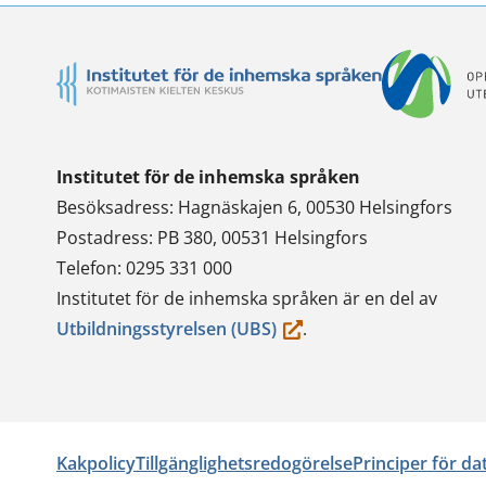
Institutet för de inhemska språken
Besöksadress: Hagnäskajen 6, 00530 Helsingfors
Postadress: PB 380, 00531 Helsingfors
Telefon: 0295 331 000
Institutet för de inhemska språken är en del av
(du
Utbildningsstyrelsen (UBS)
.
flyttar
till
en
annan
Kakpolicy
Tillgänglighetsredogörelse
Principer för d
tjänst)