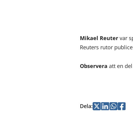
Mikael Reuter
var s
Reuters rutor public
Observera
att en de
Dela
:
Jaa
Jaa
Jaa
Jaa
Twitterissä
LinkedInissä
WhatsApi
Faceb