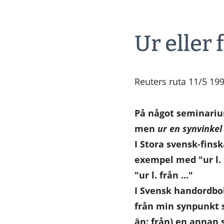
Ur eller
Reuters ruta 11/5 19
På något seminarium
men
ur en synvinkel
I Stora svensk-fins
exempel med "ur l. f
"ur l. från ..."
I Svensk handordbok
från min synpunkt s
än: från) en annan 