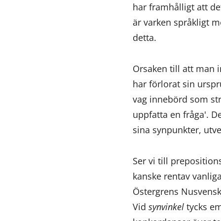
har framhålligt att de
är varken språkligt m
detta.
Orsaken till att man i
har förlorat sin ursp
vag innebörd som sträc
uppfatta en fråga'. D
sina synpunkter, utve
Ser vi till prepositio
kanske rentav vanlig
Östergrens Nusvensk or
Vid
synvinkel
tycks em