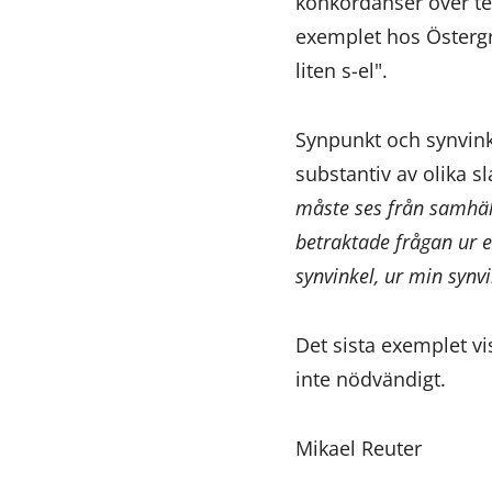
konkordanser över te
exemplet hos Östergre
liten s-el".
Synpunkt och synvin
substantiv av olika s
måste ses från samhäl
betraktade frågan ur e
synvinkel, ur min synvi
Det sista exemplet vi
inte nödvändigt.
Mikael Reuter