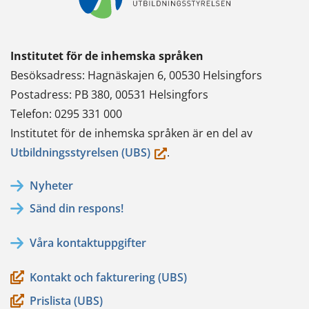
Institutet för de inhemska språken
Besöksadress: Hagnäskajen 6, 00530 Helsingfors
Postadress: PB 380, 00531 Helsingfors
Telefon: 0295 331 000
Institutet för de inhemska språken är en del av
(du
Utbildningsstyrelsen (UBS)
.
flyttar
Nyheter
till
Sänd din respons!
en
annan
Våra kontaktuppgifter
tjänst)
Kontakt och fakturering (UBS)
Prislista (UBS)