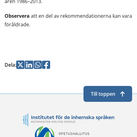
åren 1986–2013.
till
en
Observera
att en del av rekommendationerna kan vara
annan
föråldrade.
tjänst)
Jaa
Jaa
Jaa
Jaa
Dela
:
Twitterissä
LinkedInissä
WhatsApissa
Facebookissa
Till toppen