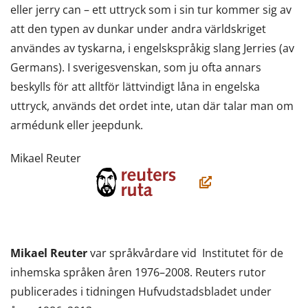
eller jerry can – ett uttryck som i sin tur kommer sig av
att den typen av dunkar under andra världskriget
användes av tyskarna, i engelskspråkig slang Jerries (av
Germans). I sverigesvenskan, som ju ofta annars
beskylls för att alltför lättvindigt låna in engelska
uttryck, används det ordet inte, utan där talar man om
armédunk eller jeepdunk.
Mikael Reuter
(öppnas
i
ett
nytt
Mikael Reuter
var språkvårdare vid Institutet för de
fönster,
inhemska språken åren 1976–2008. Reuters rutor
du
publicerades i tidningen Hufvudstadsbladet under
flyttar