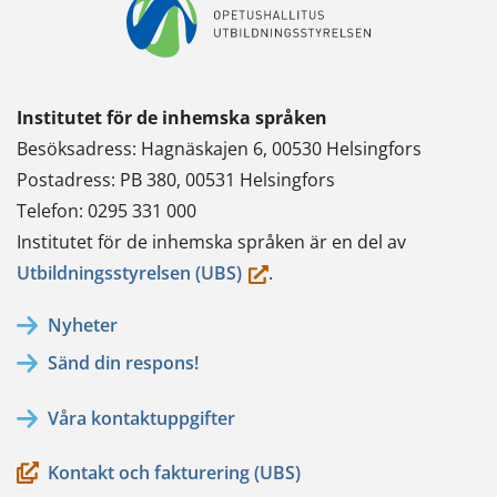
Institutet för de inhemska språken
Besöksadress: Hagnäskajen 6, 00530 Helsingfors
Postadress: PB 380, 00531 Helsingfors
Telefon: 0295 331 000
Institutet för de inhemska språken är en del av
(du
Utbildningsstyrelsen (UBS)
.
flyttar
Nyheter
till
Sänd din respons!
en
annan
Våra kontaktuppgifter
tjänst)
Kontakt och fakturering (UBS)