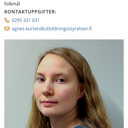
folkmål
KONTAKTUPPGIFTER
:
0295 331 031
agnes.kurten@utbildningsstyrelsen.fi