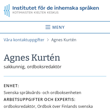
Gå
Startsida
till
innehåll
MENY
Våra kontaktuppgifter
Agnes Kurtén
Agnes Kurtén
sakkunnig, ordboksredaktör
ENHET
:
Svenska språkvårds- och ordboksenheten
ARBETSUPPGIFTER OCH EXPERTIS
:
ordboksredaktör, Ordbok över Finlands svenska