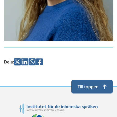
Jaa
Jaa
Jaa
Jaa
Dela
:
Twitterissä
LinkedInissä
WhatsApissa
Facebookissa
Till toppen